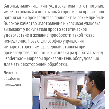
СУШКА ДРЕВЕСИНЫ
ПЕРСОНЫ
КОНТАКТЫ
РЕКЛАМА
Вагонка, наличник, плинтус, доска пола − этот погонаж
имеет огромный и постоянный спрос и при правильной
ПРОИЗВОДСТВО ДРЕВЕСНЫХ ПЛИТ
МОБИЛЬНЫЕ ВЫСТАВКИ
РЕКЛАМА НА САЙТЕ
организации производства приносит высокие прибыли.
ДЕРЕВЯННОЕ ДОМОСТРОЕНИЕ
ОФИЦИАЛЬНЫЕ ДЕЛЕГАЦИИ
Высокое качество изготовления и красивая упаковка
ПРОИЗВОДСТВО МЕБЕЛИ
ПРИОРИТЕТНЫЕ ИНВЕСТПРОЕКТЫ
вызывают у покупателя просто эстетическое
удовольствие и желание приобрести такой товар
БИОЭНЕРГЕТИКА
RUSSIAN FORESTRY REVIEW
немедленно. Новую философию управления
ЦБП
ГАЗЕТА ЛЕСПРОМФОРУМ
четырехсторонним фрезерным станком при
ИНСТРУМЕНТ И МАТЕРИАЛЫ
производстве погонажных изделий разработал завод
БИБЛИОТЕКА СПЕЦИАЛИСТА
Leadermac − мировой производитель оборудования
для четырехсторонней обработки.
Дефекты
обработки
происходят