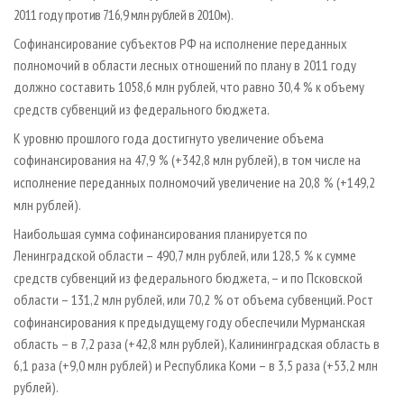
2011 году против 716,9 млн рублей в 2010­м).
Софинансирование субъектов РФ на исполнение переданных
полномочий в области лесных отношений по плану в 2011 году
должно составить 1058,6 млн рублей, что равно 30,4
% к объему
средств субвенций из федерального бюджета.
К уровню прошлого года достигнуто увеличение объема
софинансирования на 47,9
% (+342,8 млн рублей), в том числе на
исполнение переданных полномочий увеличение на 20,8
% (+149,2
млн рублей).
Наибольшая сумма софинансирования планируется по
Ленинградской области – 490,7 млн рублей, или 128,5
% к сумме
средств субвенций из федерального бюджета, – и по Псковской
области – 131,2 млн рублей, или 70,2
% от объема субвенций. Рост
софинансирования к предыдущему году обеспечили Мурманская
область – в 7,2 раза (+42,8 млн рублей), Калининградская область в
6,1 раза (+9,0 млн рублей) и Республика Коми – в 3,5 раза (+53,2 млн
рублей).