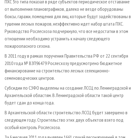
ПХС 3­го типа показал в ряде субъектов периодическое отставание
от выполнения планов­графиков, далеко не везде оборудованы
боксы, гаражи, помещения для лиц, которые будут задействованы в
тушении лесных пожаров, неэффективно идет набор штата ПХС.
Руководство Рослесхоза подчеркнуло, что все недостатки в этом
отношении необходимо устранить к началу следующего
пожароопасного сезона.
В 2011 году в рамках поручения Правительства РФ от 22 сентября
2010 года № ВЗ­П9­6479 Рослесхозу предусмотрено бюджетное
финансирование на строительство лесных селекционно­
семеноводческих центров.
Субсидии по СЗФО выделены на создание ЛССЦ по Ленинградской и
Архангельской областям. В Ленинградской области такой центр
будет сдан до конца года.
В Архангельской области строительство ЛССЦ будет завершено в
следующем году. Строительство этих двух объектов взято под
особый контроль Рослесхоза.
За 6 месяцев 2011 года выявлен 1661 случай лесонарушений, в том