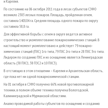
и Карелия.
По состоянию на 06 октября 2011 года в лесах субъектов СЗФО
возникло 2383 лесных пожаров. Площадь, пройденная огнем,
составила 140104 га. Средняя площадь одного пожара по округу
составила 58,8 га.
Для эффективной борьбы с огнем в округе ведется активное
строительство и укомплектование пожарно­химических станций. В
настоящий момент укомплектовано и действует 79 пожарно­
химических станций (ПХС) 1­го типа, 79 ПХС 2­го типа и 28 ПХС 3­го типа.
Лидером по созданию ПХС и их оснащению является Ленинградская
область (38 ПХС­1, 38 ПЗС­2 и 10 ПХС­3).
В отстающих в этом отношении – Карелия и Архангельская область,
где пока нет ни одной пожарно­химической станции.
На 01 октября в СЗФО получено 66% новой противопожарной
техники, в полном объеме техника получена Вологодской,
Калининградской и Мурманской областями.
Анализ проводимой работы субъектов по оснащению и созданию