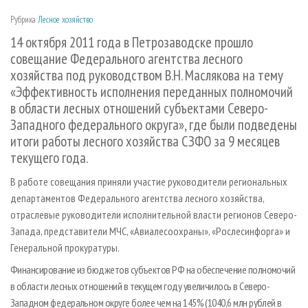
СУШКА ДРЕВЕСИНЫ
ПЕРСОНЫ
КОНТАКТЫ
РЕКЛАМА
Рубрика
Лесное хозяйство
ПРОИЗВОДСТВО ДРЕВЕСНЫХ ПЛИТ
МОБИЛЬНЫЕ ВЫСТАВКИ
РЕКЛАМА НА САЙТЕ
14 октября 2011 года в Петрозаводске прошло
ДЕРЕВЯННОЕ ДОМОСТРОЕНИЕ
ОФИЦИАЛЬНЫЕ ДЕЛЕГАЦИИ
совещание Федерального агентства лесного
хозяйства под руководством В.Н. Маслякова на тему
ПРОИЗВОДСТВО МЕБЕЛИ
ПРИОРИТЕТНЫЕ ИНВЕСТПРОЕКТЫ
«Эффективность исполнения переданных полномочий
БИОЭНЕРГЕТИКА
RUSSIAN FORESTRY REVIEW
в области лесных отношений субъектами Северо-
ЦБП
Западного федерального округа», где были подведены
ГАЗЕТА ЛЕСПРОМФОРУМ
итоги работы лесного хозяйства СЗФО за 9 месяцев
ИНСТРУМЕНТ И МАТЕРИАЛЫ
БИБЛИОТЕКА СПЕЦИАЛИСТА
текущего года.
В работе совещания приняли участие руководители региональных
департаментов Федерального агентства лесного хозяйства,
отраслевые руководители исполнительной власти регионов Северо­
Запада, представители МЧС, «Авиалесоохраны», «Рослесинфорга» и
Генеральной прокуратуры.
Финансирование из бюджетов субъектов РФ на обеспечение полномочий
в области лесных отношений в текущем году увеличилось в Северо­
Западном федеральном округе более чем на 145% (1040,6 млн рублей в