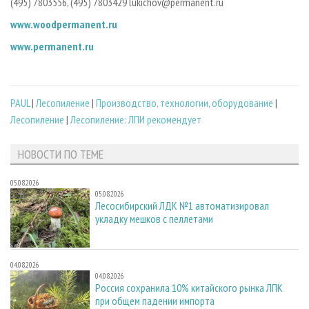
(495) 780­35­56, (495) 780­34­29 lukichov@permanent.ru
www.wood­permanent.ru
www.permanent.ru
PAUL
|
Лесопиление
|
Производство, технологии, оборудование
|
Лесопиление
|
Лесопиление: ЛПИ рекомендует
НОВОСТИ ПО ТЕМЕ
05.08.2026
05.08.2026
Лесосибирский ЛДК №1 автоматизировал
укладку мешков с пеллетами
04.08.2026
04.08.2026
Россия сохранила 10% китайского рынка ЛПК
при общем падении импорта