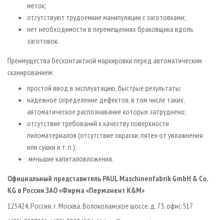
меток;
отсутствуют трудоемкие манипуляции с заготовками;
нет необходимости в перемещениях браковщика вдоль
заготовок.
Преимущества бесконтактной маркировки перед автоматическим
сканированием:
простой ввод в эксплуатацию, быстрые результаты;
надежное определение дефектов, в том числе таких,
автоматическое распознавание которых затруднено;
отсутствие требований к качеству поверхности
пиломатериалов (отсутствие окраски, пятен от увлажнения
или сушки и т. п.);
меньшие капиталовложения.
Официальный
представитель
PAUL Maschinenfabrik GmbH & Co.
KG
в
России
ЗАО
«
Фирма
«
Перманент
К
&
М
»
125424, Россия, г. Москва, Волоколамское шоссе, д. 73, офис 517