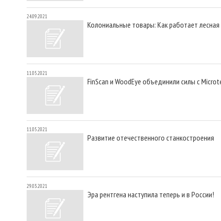
24.09.2021
Колониальные товары: Как работает лесна
11.05.2021
FinScan и WoodEye объединили силы с Microt
11.05.2021
Развитие отечественного станкостроения
29.03.2021
Эра рентгена наступила теперь и в России!