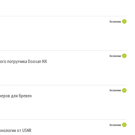
Лесопиление
Лесопиление
ого погрузчика Doosan NX
Лесопиление
анеров для бревен
Лесопиление
хнологии от USNR