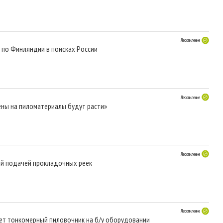
Лесопиление
е по Финляндии в поисках России
Лесопиление
ены на пиломатериалы будут расти»
Лесопиление
ой подачей прокладочных реек
Лесопиление
ет тонкомерный пиловочник на б/у оборудовании