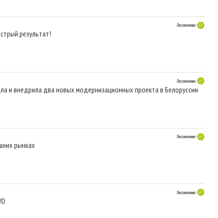
Лесопиление
стрый результат!
Лесопиление
овала и внедрила два новых модернизационных проекта в Белорусcии
Лесопиление
шних рынках
Лесопиление
WD