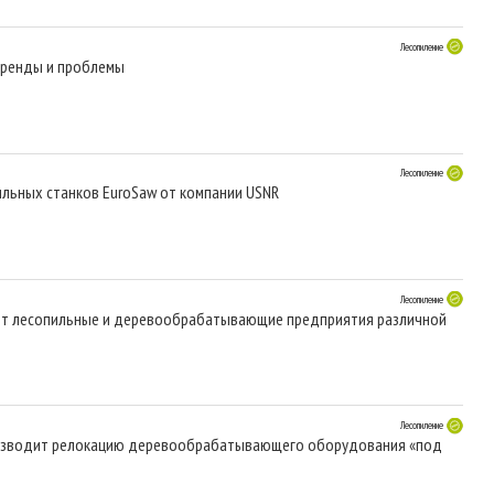
Лесопиление
тренды и проблемы
Лесопиление
ильных станков EuroSaw от компании USNR
Лесопиление
лизует лесопильные и деревообрабатывающие предприятия различной
Лесопиление
оизводит релокацию деревообрабатывающего оборудования «под