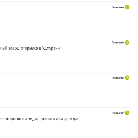
Лесопиление
и
Лесопиление
ьный завод открылся в Удмуртии
Лесопиление
Лесопиление
лее дорогими и недоступными для граждан