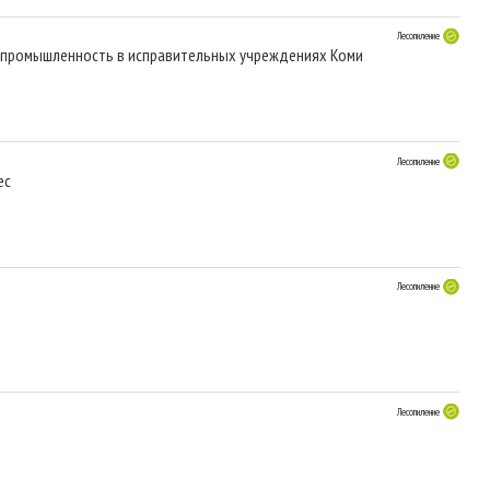
Лесопиление
я промышленность в исправительных учреждениях Коми
Лесопиление
ec
Лесопиление
Лесопиление