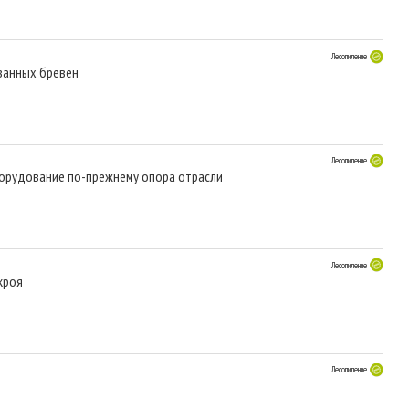
Лесопиление
ванных бревен
Лесопиление
борудование по-прежнему опора отрасли
Лесопиление
кроя
Лесопиление