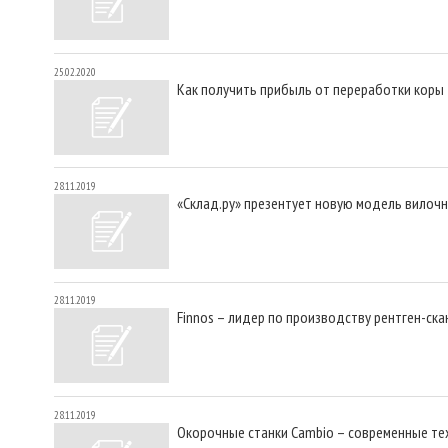
25.02.2020
Как получить прибыль от переработки коры
28.11.2019
«Склад.ру» презентует новую модель вилочн
28.11.2019
Finnos – лидер по производству рентген-ск
28.11.2019
Окорочные станки Cambio – cовременные те