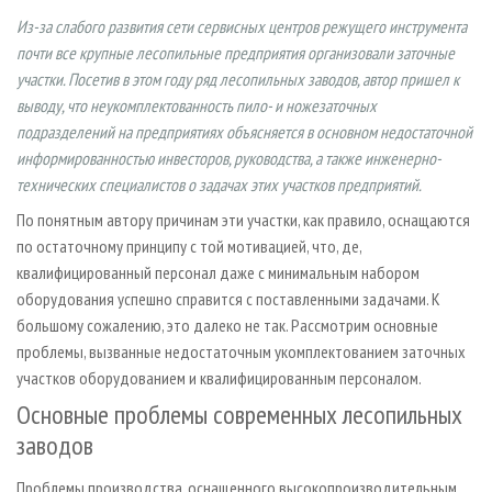
СУШКА ДРЕВЕСИНЫ
ПЕРСОНЫ
КОНТАКТЫ
РЕКЛАМА
Из-за слабого развития сети сервисных центров режущего инструмента
ПРОИЗВОДСТВО ДРЕВЕСНЫХ ПЛИТ
МОБИЛЬНЫЕ ВЫСТАВКИ
почти все крупные лесопильные предприятия организовали заточные
РЕКЛАМА НА САЙТЕ
участки. Посетив в этом году ряд лесопильных заводов, автор пришел к
ДЕРЕВЯННОЕ ДОМОСТРОЕНИЕ
ОФИЦИАЛЬНЫЕ ДЕЛЕГАЦИИ
выводу, что неукомплектованность пило- и ножезаточных
ПРОИЗВОДСТВО МЕБЕЛИ
ПРИОРИТЕТНЫЕ ИНВЕСТПРОЕКТЫ
подразделений на предприятиях объясняется в основном недостаточной
информированностью инвесторов, руководства, а также инженерно-
БИОЭНЕРГЕТИКА
RUSSIAN FORESTRY REVIEW
технических специалистов о задачах этих участков предприятий.
ЦБП
ГАЗЕТА ЛЕСПРОМФОРУМ
По понятным автору причинам эти участки, как правило, оснащаются
ИНСТРУМЕНТ И МАТЕРИАЛЫ
БИБЛИОТЕКА СПЕЦИАЛИСТА
по остаточному принципу с той мотивацией, что, де,
квалифицированный персонал даже с минимальным набором
оборудования успешно справится с поставленными задачами. К
большому сожалению, это далеко не так. Рассмотрим основные
проблемы, вызванные недостаточным укомплектованием заточных
участков оборудованием и квалифицированным персоналом.
Основные проблемы современных лесопильных
заводов
Проблемы производства, оснащенного высокопроизводительным