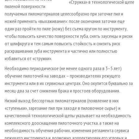
«Стружка» в технологической щепе
пиленой поверхности
получаемых пиломатериалов целесообразно при заточке пил и
ножей применять «выхаживание»: после окончания заточки еще
один раз пройти по пиле (ножу) без съема кругом по инструменту,
чтобы повысить качество поверхности зуба, снять заусенцы и риски
от шлифкруга и тем самым повысить стойкость и снизить риск
раскрашивания зуба инструмента и частично или полностью
избавиться от «стружки».
Необходимо периодическое (не менее одного раза в 3–5 лет)
обучение пилоточей на заводах – производителях режущего
инструмента или в их сервисных центрах. Оно окупится буквально за
месяц-два за счет снижения брака и простоев оборудования.
Низкий выход бессортных пиломатериалов (появление в них
«ступеньки», зарезание пил при заходе в пиловочное сырье) и
качественной технологической щепы указывает на необходимость
комплексного дооснащения пилоточного участка, а также на
необходимость обучения рабочих, изменения регламента сервиса
режущего инструмента и, возможно, корректировки его угловых и