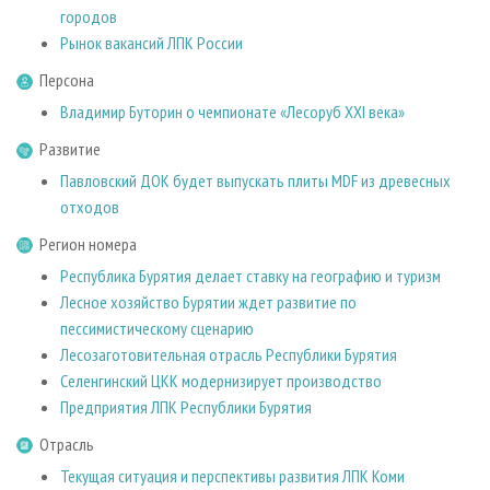
СУШКА ДРЕВЕСИНЫ
ПЕРСОНЫ
КОНТАКТЫ
городов
РЕКЛАМА
Рынок вакансий ЛПК России
ПРОИЗВОДСТВО ДРЕВЕСНЫХ ПЛИТ
МОБИЛЬНЫЕ ВЫСТАВКИ
РЕКЛАМА НА САЙТЕ
Персона
ДЕРЕВЯННОЕ ДОМОСТРОЕНИЕ
ОФИЦИАЛЬНЫЕ ДЕЛЕГАЦИИ
Владимир Буторин о чемпионате «Лесоруб XXI века»
ПРОИЗВОДСТВО МЕБЕЛИ
ПРИОРИТЕТНЫЕ ИНВЕСТПРОЕКТЫ
Развитие
БИОЭНЕРГЕТИКА
RUSSIAN FORESTRY REVIEW
Павловский ДОК будет выпускать плиты MDF из древесных
ЦБП
ГАЗЕТА ЛЕСПРОМФОРУМ
отходов
ИНСТРУМЕНТ И МАТЕРИАЛЫ
БИБЛИОТЕКА СПЕЦИАЛИСТА
Регион номера
Республика Бурятия делает ставку на географию и туризм
Лесное хозяйство Бурятии ждет развитие по
пессимистическому сценарию
Лесозаготовительная отрасль Республики Бурятия
Селенгинский ЦКК модернизирует производство
Предприятия ЛПК Республики Бурятия
Отрасль
Текущая ситуация и перспективы развития ЛПК Коми