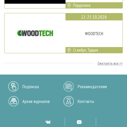
Порденоне
22-25.10.2026
WOODTECH
Стамбул, Турция
Смотреть все
Подписка
Рекламодателям
Архив журналов
Контакты