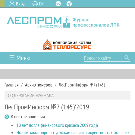
Вход
EN
☰ Меню
ГЛАВНАЯ
РУБРИКИ И ТЕМЫ
Главная
Архив номеров
ЛесПромИнформ №7 (145)
РУБРИКИ ЖУРНАЛА
НОВОСТИ
СОДЕРЖАНИЕ ЖУРНАЛА
ЛЕСНОЕ ХОЗЯЙСТВО
КАЛЕНДАРЬ СОБЫТИЙ
ПРОЕКТЫ ЛПИ
ЛесПромИнформ №7 (145)'2019
ЛЕСОЗАГОТОВКА
НОВОСТИ ЛПК
АНАЛИТИКА
АРХИВ
В центре внимания
ЛЕСОПИЛЕНИЕ
НОВОСТИ ЖУРНАЛА
ПРЕДПРИЯТИЯ ЛПК
АРХИВ ЖУРНАЛОВ
О ЖУРНАЛЕ
10 лет после финансового кризиса 2009 года
ДЕРЕВООБРАБОТКА
НОВОСТИ КОМПАНИЙ
ЛЕСНЫЕ РЕГИОНЫ РОССИИ
СТАТЬИ
ПОДПИСКА
РЕКЛАМОДАТЕЛЯМ
Новый законопроект угрожает лесам в окрестностях больших