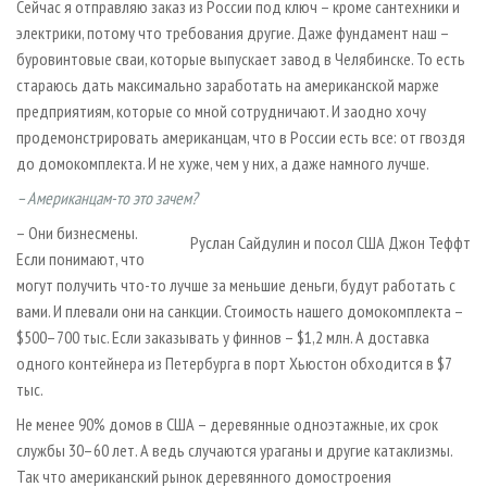
Сейчас я отправляю заказ из России под ключ – кроме сантехники и
электрики, потому что требования другие. Даже фундамент наш –
буровинтовые сваи, которые выпускает завод в Челябинске. То есть
стараюсь дать максимально заработать на американской марже
предприятиям, которые со мной сотрудничают. И заодно хочу
продемонстрировать американцам, что в России есть все: от гвоздя
до домокомплекта. И не хуже, чем у них, а даже намного лучше.
– Американцам-то это зачем?
– Они бизнесмены.
Руслан Сайдулин и посол США Джон Теффт
Если понимают, что
могут получить что-то лучше за меньшие деньги, будут работать с
вами. И плевали они на санкции. Стоимость нашего домокомплекта –
$500–700 тыс. Если заказывать у финнов – $1,2 млн. А доставка
одного контейнера из Петербурга в порт Хьюстон обходится в $7
тыс.
Не менее 90% домов в США – деревянные одноэтажные, их срок
службы 30–60 лет. А ведь случаются ураганы и другие катаклизмы.
Так что американский рынок деревянного домостроения