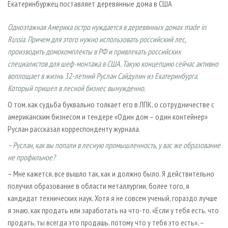
Екатеринбуржец поставляет деревянные дома в США
СУШКА ДРЕВЕСИНЫ
ПЕРСОНЫ
КОНТАКТЫ
РЕКЛАМА
ПРОИЗВОДСТВО ДРЕВЕСНЫХ ПЛИТ
МОБИЛЬНЫЕ ВЫСТАВКИ
РЕКЛАМА НА САЙТЕ
Одноэтажная Америка остро нуждается в деревянных домах made in
Russia. Причем для этого нужно использовать российский лес,
ДЕРЕВЯННОЕ ДОМОСТРОЕНИЕ
ОФИЦИАЛЬНЫЕ ДЕЛЕГАЦИИ
производить домокомплекты в РФ и привлекать российских
ПРОИЗВОДСТВО МЕБЕЛИ
ПРИОРИТЕТНЫЕ ИНВЕСТПРОЕКТЫ
специалистов для шеф-монтажа в США. Такую концепцию сейчас активно
БИОЭНЕРГЕТИКА
RUSSIAN FORESTRY REVIEW
воплощает в жизнь 32-летний Руслан Сайдулин из Екатеринбурга.
Который пришел в лесной бизнес вынужденно.
ЦБП
ГАЗЕТА ЛЕСПРОМФОРУМ
О том, как судьба буквально толкает его в ЛПК, о сотрудничестве с
ИНСТРУМЕНТ И МАТЕРИАЛЫ
БИБЛИОТЕКА СПЕЦИАЛИСТА
американским бизнесом и тендере «Один дом – один контейнер»
Руслан рассказал корреспонденту журнала.
– Руслан, как вы попали в лесную промышленность, у вас же образование
не профильное?
– Мне кажется, все вышло так, как и должно было. Я действительно
получил образование в области металлургии, более того, я
кандидат технических наук. Хотя я не совсем ученый, гораздо лучше
я знаю, как продать или заработать на что-то. «Если у тебя есть, что
продать, ты всегда это продашь, потому что у тебя это есть», –