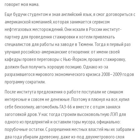
говорит моя мама.
Еще будучи студентом и зная английский язык, я смог договориться с
американской компанией, которая занимается сервисом
нефтегазовых месторождений. Они искали в России институт-
партнер для проведения стажировки и хотели привлекать
специалистов для работы на заводе в Тюмени. Тогда я первый раз
улучшил российско-американские отношения: от имени своей
кафедры провел переговоры с Нью-Йорком, прошел стажировку,
должен был получить хорошую позицию. Однако из-за
разразившегося мирового экономического кризиса 2008–2009 годов
программу сократили.
После института предложения о работе поступали не слишком
интересные и совсем не денежные. Поэтому я плюнул на все, купил
себе бензопилу, автомобиль ГАЗ-66 и вместе с отцом занялся
заготовкой дров. У нас тогда строили высоковольтную ЛЭП для
одного из предприятий и оставили горы мусора, официально:
порубочные остатки. С разрешения местных властей мы их забрали и
два года убирали древесину, даже из-под двухметрового слоя