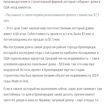
производителем и строительной фирмой, которая собирает дома в
США «под клиента».
– Расскажите о своем первом реализованном проекте стоимостью $7,5
млн.
– Этот дом тоже заказал наш соотечественник, который давно
живет в Штатах. Себестоимость проекта, кстати, была $3 млн, а
потом владелец его продал за $7,5 млн.
Мы построили дом в самом дорогом районе города Брекенридж,
который в последние годы стал одним из наиболее посещаемых в
США горнолыжных курортов. Средний чек на недвижимость – там в
основном каркасно-панельные дома – $10 млн, так что наш еще
недорогой. Кстати, проект в Брекенридже еще на стадии
строительства был признан лучшим объектом недвижимости 2019
года. Made in Ural.
Если в заказе, который мы выполняем сейчас, один дом занимает три
контейнера, то дом в Брекенридже занял десять, причем клиент
захотел двери и окна из Украины, чугунный декор – еще откуда-то.