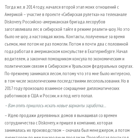
Тогда же, в 2014 году, начался второй этап моих отношений с
Америкой – участие в проекте «Сибирская рулетка» на телеканале
Diskovery. Российско-американская бригада лесорубов
заготавливала лес в сибирской тайге в режиме реалити-шоу. Но это
было не шоу, а настоящая жизнь. Контакты, полученные за время
съемок, мне потом не раз помогли. Потом я почти два с половиной
года работал в американском консульстве в Екатеринбурге. Начал
водителем, а закончил помощником консула по экономическим и
политическим связям в Сибирском и Уральском федеральных округах.
По-прежнему занимался лесом, потому что это мне было интересно,
в том числе экологическими последствиями лесопользования. Но в
2017 году произошло взаимное сокращение дипломатических
работников в США и России, и я под него попал.
– Вам опять пришлось искать новые варианты заработка…
– Идею продажи деревянных домов я вынашивал со времен
сотрудничества с Diskovery, и пришел в компанию, которая
занималась их производством – сначала был менеджером, а потом
директором по международным продажам. Проработал почти год,