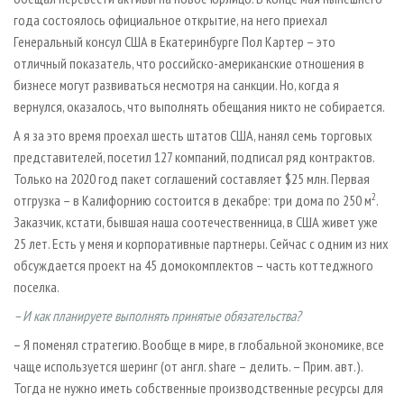
года состоялось официальное открытие, на него приехал
Генеральный консул США в Екатеринбурге Пол Картер – это
отличный показатель, что российско-американские отношения в
бизнесе могут развиваться несмотря на санкции. Но, когда я
вернулся, оказалось, что выполнять обещания никто не собирается.
А я за это время проехал шесть штатов США, нанял семь торговых
представителей, посетил 127 компаний, подписал ряд контрактов.
Только на 2020 год пакет соглашений составляет $25 млн. Первая
2
отгрузка – в Калифорнию состоится в декабре: три дома по 250 м
.
Заказчик, кстати, бывшая наша соотечественница, в США живет уже
25 лет. Есть у меня и корпоративные партнеры. Сейчас с одним из них
обсуждается проект на 45 домокомплектов – часть коттеджного
поселка.
– И как планируете выполнять принятые обязательства?
– Я поменял стратегию. Вообще в мире, в глобальной экономике, все
чаще используется шеринг (от англ. share – делить. – Прим. авт.).
Тогда не нужно иметь собственные производственные ресурсы для