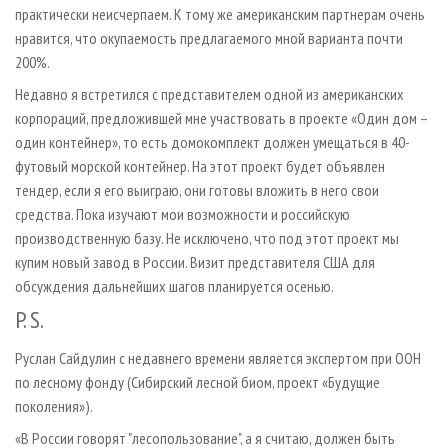
практически неисчерпаем. К тому же американским партнерам очень
нравится, что окупаемость предлагаемого мной варианта почти
200%.
Недавно я встретился с представителем одной из американских
корпораций, предложившей мне участвовать в проекте «Один дом –
один контейнер», то есть домокомплект должен умещаться в 40-
футовый морской контейнер. На этот проект будет объявлен
тендер, если я его выиграю, они готовы вложить в него свои
средства. Пока изучают мои возможности и российскую
производственную базу. Не исключено, что под этот проект мы
купим новый завод в России. Визит представителя США для
обсуждения дальнейших шагов планируется осенью.
P. S.
Руслан Сайдулин с недавнего времени является экспертом при ООН
по лесному фонду (Сибирский лесной биом, проект «Будущие
поколения»).
«В России говорят "лесопользование", а я считаю, должен быть