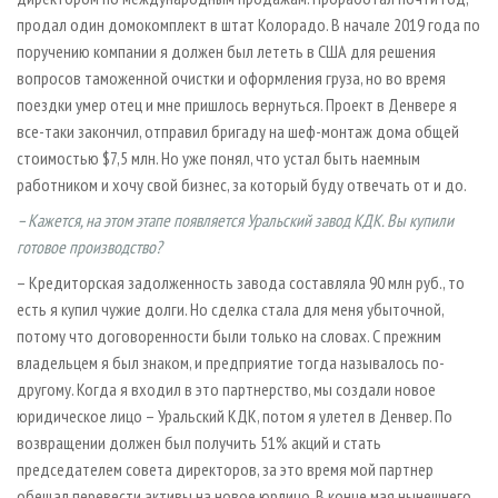
продал один домокомплект в штат Колорадо. В начале 2019 года по
поручению компании я должен был лететь в США для решения
вопросов таможенной очистки и оформления груза, но во время
поездки умер отец и мне пришлось вернуться. Проект в Денвере я
все-таки закончил, отправил бригаду на шеф-монтаж дома общей
стоимостью $7,5 млн. Но уже понял, что устал быть наемным
работником и хочу свой бизнес, за который буду отвечать от и до.
– Кажется, на этом этапе появляется Уральский завод КДК. Вы купили
готовое производство?
– Кредиторская задолженность завода составляла 90 млн руб., то
есть я купил чужие долги. Но сделка стала для меня убыточной,
потому что договоренности были только на словах. С прежним
владельцем я был знаком, и предприятие тогда называлось по-
другому. Когда я входил в это партнерство, мы создали новое
юридическое лицо – Уральский КДК, потом я улетел в Денвер. По
возвращении должен был получить 51% акций и стать
председателем совета директоров, за это время мой партнер
обещал перевести активы на новое юрлицо. В конце мая нынешнего