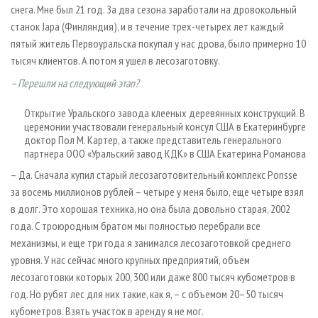
снега. Мне был 21 год. За два сезона заработали на дровокольный
станок Japa (Финляндия), и в течение трех-четырех лет каждый
пятый житель Первоуральска покупал у нас дрова, было примерно 10
тысяч клиентов. А потом я ушел в лесозаготовку.
– Перешли на следующий этап?
Открытие Уральского завода клееных деревянных конструкций. В
церемонии участвовали генеральный консул США в Екатеринбурге
доктор Пол М. Картер, а также представитель генерального
партнера ООО «Уральский завод КДК» в США Екатерина Романова
– Да. Сначала купил старый лесозаготовительный комплекс Ponsse
за восемь миллионов рублей – четыре у меня было, еще четыре взял
в долг. Это хорошая техника, но она была довольно старая, 2002
года. С троюродным братом мы полностью перебрали все
механизмы, и еще три года я занимался лесозаготовкой среднего
уровня. У нас сейчас много крупных предприятий, объем
лесозаготовки которых 200, 300 или даже 800 тысяч кубометров в
год. Но рубят лес для них такие, как я, – с объемом 20–50 тысяч
кубометров. Взять участок в аренду я не мог.