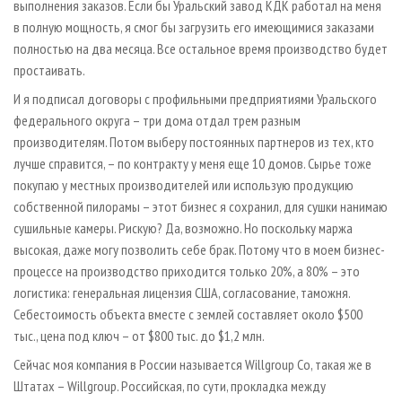
выполнения заказов. Если бы Уральский завод КДК работал на меня
в полную мощность, я смог бы загрузить его имеющимися заказами
полностью на два месяца. Все остальное время производство будет
простаивать.
И я подписал договоры с профильными предприятиями Уральского
федерального округа – три дома отдал трем разным
производителям. Потом выберу постоянных партнеров из тех, кто
лучше справится, – по контракту у меня еще 10 домов. Сырье тоже
покупаю у местных производителей или использую продукцию
собственной пилорамы – этот бизнес я сохранил, для сушки нанимаю
сушильные камеры. Рискую? Да, возможно. Но поскольку маржа
высокая, даже могу позволить себе брак. Потому что в моем бизнес-
процессе на производство приходится только 20%, а 80% – это
логистика: генеральная лицензия США, согласование, таможня.
Себестоимость объекта вместе с землей составляет около $500
тыс., цена под ключ – от $800 тыс. до $1,2 млн.
Сейчас моя компания в России называется Willgroup Co, такая же в
Штатах – Willgroup. Российская, по сути, прокладка между