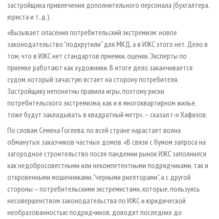
застройщика привлечения дополнительного персонала (бухгалтера,
юриста и т. д.).
«Вызывает опасения потребительский экстремизм: новое
законодательство "подкрутили" для МКД, а в ИЖС этого нет. Дело в
том, что в ИЖС нет стандартов приемки, оценки. Эксперты по
приемке работают как художники. В итоге дело заканчивается
судом, который зачастую встает на сторону потребителя.
Застройщику непонятны правила игры, поэтому риски
потребительского экстремизма, как и в многоквартирном жилье,
тоже будут закладывать в квадратный метр», – сказал г-н Хафизов.
По словам Семена Гоглева, по всей стране нарастает волна
обманутых заказчиков частных домов. «В связи с бумом запроса на
загородное строительство после пандемии рынок ИЖС заполнился
как недобросовестными или некомпетентными подрядчиками, так и
откровенными мошенниками, "черными риелторами", а с другой
стороны – потребительскими экстремистами, которые, пользуясь
несовершенством законодательства по ИЖС и юридической
необразованностью подрядчиков, доводят последних до