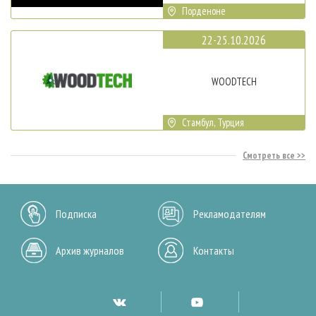
Порденоне
22-25.10.2026
WOODTECH
Стамбул, Турция
Смотреть все
Подписка
Рекламодателям
Архив журналов
Контакты