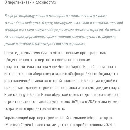
О перспективах и сложностях
СУШКА ДРЕВЕСИНЫ
ПЕРСОНЫ
КОНТАКТЫ
РЕКЛАМА
ПРОИЗВОДСТВО ДРЕВЕСНЫХ ПЛИТ
МОБИЛЬНЫЕ ВЫСТАВКИ
РЕКЛАМА НА САЙТЕ
В сфере индивидуального жилищного строительства началась
масштабная реформа. Эскроу, обманутые заказчики и «потребительский
ДЕРЕВЯННОЕ ДОМОСТРОЕНИЕ
ОФИЦИАЛЬНЫЕ ДЕЛЕГАЦИИ
терроризм» стали самыми обсуждаемыми темами в отрасли. Эксперты
ПРОИЗВОДСТВО МЕБЕЛИ
ПРИОРИТЕТНЫЕ ИНВЕСТПРОЕКТЫ
Ассоциации деревянного домостроения комментируют ситуацию на
БИОЭНЕРГЕТИКА
RUSSIAN FORESTRY REVIEW
рынке в интервью разным российским изданиям.
ЦБП
ГАЗЕТА ЛЕСПРОМФОРУМ
Председатель комиссии по общественным пространствам
общественного экспертного совета по вопросам
ИНСТРУМЕНТ И МАТЕРИАЛЫ
БИБЛИОТЕКА СПЕЦИАЛИСТА
градостроительства при мэре Новосибирска Инна Свечникова в
интервью новосибирскому изданию «Инфопро54» сообщила, что
рост ключевой ставки во второй половине 2024 г. стал одной из
причин замедления строительного рынка и что «мы увидим спад».
Если к концу 2024 г. в Новосибирской области доля малоэтажного
строительства составляла уже около 36%, то в 2025-м она может
сократиться процентов на десять.
Управляющий партнер строительной компании «Норвекс Арт»
(Москва) Семен Гоглев считает, что со второй половины 2024 г.