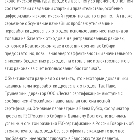
экологической культуры. Вроде бы все в ногу со временем, в полном
соответствии с задачами «партии и правительства», особенно
цифровизация и экологический туризм, но как-то странно… А где же
серьезное обсуждение важнейших проблем: утилизации и
переработки древесных отходов, использования местных видов
топлива на базе этих отходов в децентрализованных районах,
которых в Красноярском крае и соседних регионах Сибири
предостаточно, повышения энергоэффективности и значительного
снижения бюджетных расходов на отопление и электроэнергию в
этих районах за счет использования биотоплива?..
Объективности ради надо отметить, что некоторые докладчики
касались темы переработки древесных отходов. Так, Павел
Трушевский, директор ООО «Лесная сертификация», выступил с
сообщением «Российская национальная система лесной
сертификации. Основные параметры», а Елена Бубко, координатор
проектов FSC России по Сибири и Дальнему Востоку, поделилась
успешным опытом развития FSC-сертификации в России. Говорить об
этом, конечно, надо, ведь без сертификата с каждым годом все
проблематичнее экспортировать в Евросоюз те же пеллеты.