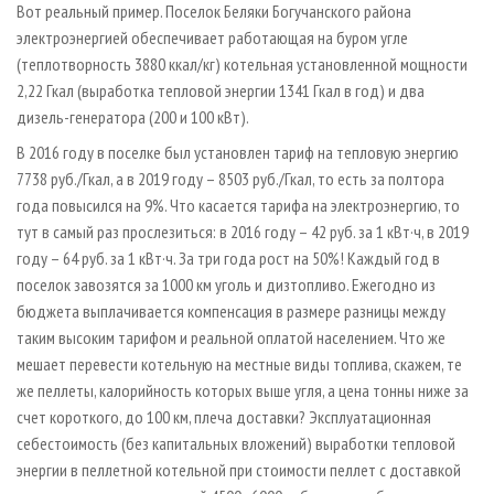
Вот реальный пример. Поселок Беляки Богучанского района
электроэнергией обеспечивает работающая на буром угле
(теплотворность 3880 ккал/кг) котельная установленной мощности
2,22 Гкал (выработка тепловой энергии 1341 Гкал в год) и два
дизель-генератора (200 и 100 кВт).
В 2016 году в поселке был установлен тариф на тепловую энергию
7738 руб./Гкал, а в 2019 году – 8503 руб./Гкал, то есть за полтора
года повысился на 9%. Что касается тарифа на электроэнергию, то
тут в самый раз прослезиться: в 2016 году – 42 руб. за 1 кВт·ч, в 2019
году – 64 руб. за 1 кВт·ч. За три года рост на 50%! Каждый год в
поселок завозятся за 1000 км уголь и дизтопливо. Ежегодно из
бюджета выплачивается компенсация в размере разницы между
таким высоким тарифом и реальной оплатой населением. Что же
мешает перевести котельную на местные виды топлива, скажем, те
же пеллеты, калорийность которых выше угля, а цена тонны ниже за
счет короткого, до 100 км, плеча доставки? Эксплуатационная
себестоимость (без капитальных вложений) выработки тепловой
энергии в пеллетной котельной при стоимости пеллет с доставкой