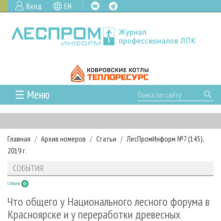
Вход
EN
☰ Меню
ГЛАВНАЯ
РУБРИКИ И ТЕМЫ
Главная
Архив номеров
Статьи
ЛесПромИнформ №7 (145),
РУБРИКИ ЖУРНАЛА
НОВОСТИ
2019 г.
ЛЕСНОЕ ХОЗЯЙСТВО
КАЛЕНДАРЬ СОБЫТИЙ
ПРОЕКТЫ ЛПИ
СОБЫТИЯ
ЛЕСОЗАГОТОВКА
НОВОСТИ ЛПК
АНАЛИТИКА
АРХИВ
События
ЛЕСОПИЛЕНИЕ
НОВОСТИ ЖУРНАЛА
ПРЕДПРИЯТИЯ ЛПК
АРХИВ ЖУРНАЛОВ
О ЖУРНАЛЕ
Что общего у Национального лесного форума в
ДЕРЕВООБРАБОТКА
НОВОСТИ КОМПАНИЙ
ЛЕСНЫЕ РЕГИОНЫ РОССИИ
СТАТЬИ
Красноярске и у переработки древесных
ПОДПИСКА
РЕКЛАМОДАТЕЛЯМ