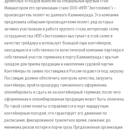
древесных отходов вынесли на специальный круглый стол.
Инициатором его организации стало ООО «НПП "Экотопливо"» –
производитель пеллет из далекого Калининграда. Эта компания
предложила сибирским производителям пеллет, ряд которых
активно участвовали в работе круглого стола, интересную схему
сотрудничества. НПП «Экотопливо» выступает в этой схеме в
качестве трейдера и использует большой парк контейнеров,
находящихся в собственности логистической компании-партнера и
собственный участок терминала в порту Калининграда с крытым
складом для приема продукции и накопления судовой партии.
Контейнеры по заявке поставщика в России подаются под загрузку.
Поставщик должен обеспечить контроль качества, загрузить
контейнеры, пройти процедуру таможенного оформления,
опломбировать и сдать их на контейнерный терминал, после чего
оформленная и опломбированная продукция может быть оплачена.
По такой схеме пеллеты отправляются в порт маршрутным
контейнерным поездом, что гарантирует его движение по
расписанию, фиксированное транзитное время, снижение до
минимума рисков потери и порчи груза. Предложенная организация