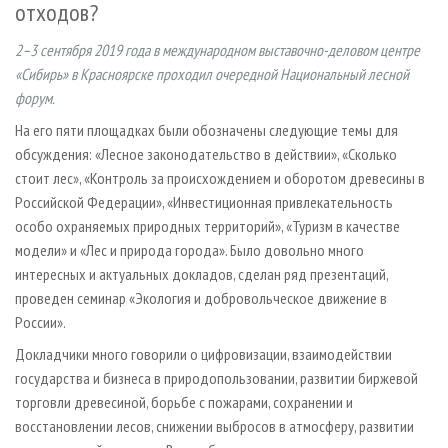
отходов?
СУШКА ДРЕВЕСИНЫ
ПЕРСОНЫ
КОНТАКТЫ
РЕКЛАМА
ПРОИЗВОДСТВО ДРЕВЕСНЫХ ПЛИТ
МОБИЛЬНЫЕ ВЫСТАВКИ
РЕКЛАМА НА САЙТЕ
2–3 сентября 2019 года в международном выставочно-деловом центре
«Сибирь» в Красноярске проходил очередной Национальный лесной
ДЕРЕВЯННОЕ ДОМОСТРОЕНИЕ
ОФИЦИАЛЬНЫЕ ДЕЛЕГАЦИИ
форум.
ПРОИЗВОДСТВО МЕБЕЛИ
ПРИОРИТЕТНЫЕ ИНВЕСТПРОЕКТЫ
На его пяти площадках были обозначены следующие темы для
БИОЭНЕРГЕТИКА
RUSSIAN FORESTRY REVIEW
обсуждения: «Лесное законодательство в действии», «Сколько
ЦБП
стоит лес», «Контроль за происхождением и оборотом древесины в
ГАЗЕТА ЛЕСПРОМФОРУМ
Российской Федерации», «Инвестиционная привлекательность
ИНСТРУМЕНТ И МАТЕРИАЛЫ
БИБЛИОТЕКА СПЕЦИАЛИСТА
особо охраняемых природных территорий», «Туризм в качестве
модели» и «Лес и природа города». Было довольно много
интересных и актуальных докладов, сделан ряд презентаций,
проведен семинар «Экология и добровольческое движение в
России».
Докладчики много говорили о цифровизации, взаимодействии
государства и бизнеса в природопользовании, развитии биржевой
торговли древесиной, борьбе с пожарами, сохранении и
восстановлении лесов, снижении выбросов в атмосферу, развитии