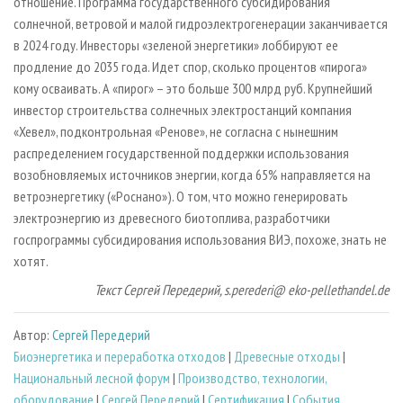
отношение. Программа государственного субсидирования
солнечной, ветровой и малой гидроэлектрогенерации заканчивается
в 2024 году. Инвесторы «зеленой энергетики» лоббируют ее
продление до 2035 года. Идет спор, сколько процентов «пирога»
кому осваивать. А «пирог» – это больше 300 млрд руб. Крупнейший
инвестор строительства солнечных электростанций компания
«Хевел», подконтрольная «Ренове», не согласна с нынешним
распределением государственной поддержки использования
возобновляемых источников энергии, когда 65% направляется на
ветроэнергетику («Роснано»). О том, что можно генерировать
электроэнергию из древесного биотоплива, разработчики
госпрограммы субсидирования использования ВИЭ, похоже, знать не
хотят.
Текст Сергей Передерий, s.perederi@ eko-pellethandel.de
Автор:
Сергей Передерий
Биoэнергетика и переработка отходов
|
Древесные отходы
|
Национальный лесной форум
|
Производство, технологии,
оборудование
|
Сергей Передерий
|
Сертификация
|
События,