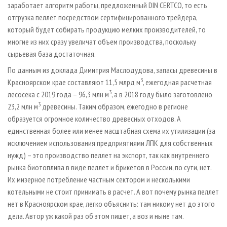
заработает алгоритм работы, предложенный DIN CERTCO, то есть
отгрузка пеллет посредством сертифицированного трейдера,
который будет собирать продукцию мелких производителей, то
многие из них сразу увеличат объем производства, поскольку
сырьевая база достаточная.
По данным из доклада Димитрия Маслодудова, запасы древесины в
3
Красноярском крае составляют 11,5 млрд м
, ежегодная расчетная
3
лесосека с 2019 года – 96,3 млн м
, а в 2018 году было заготовлено
3
23,2 млн м
древесины. Таким образом, ежегодно в регионе
образуется огромное количество древесных отходов. А
единственная более или менее масштабная схема их утилизации (за
исключением использования предприятиями ЛПК для собственных
нужд) – это производство пеллет на экспорт, так как внутреннего
рынка биотоплива в виде пеллет и брикетов в России, по сути, нет.
Их мизерное потребление частным сектором и несколькими
котельными не стоит принимать в расчет. А вот почему рынка пеллет
нет в Красноярском крае, легко объяснить: там никому нет до этого
дела. Автор уж какой раз об этом пишет, а воз и ныне там.