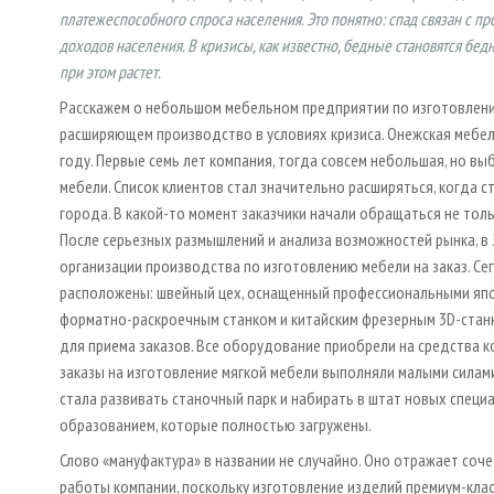
платежеспособного спроса населения. Это понятно: спад связан с
доходов населения. В кризисы, как известно, бедные становятся бед
при этом растет.
Расскажем о небольшом мебельном предприятии по изготовлени
расширяющем производство в условиях кризиса. Онежская мебел
году. Первые семь лет компания, тогда совсем небольшая, но вы
мебели. Список клиентов стал значительно расширяться, когда с
города. В какой-то момент заказчики начали обращаться не толь
После серьезных размышлений и анализа возможностей рынка, в
организации производства по изготовлению мебели на заказ. Се
расположены: швейный цех, оснащенный профессиональными япо
форматно-раскроечным станком и китайским фрезерным 3D-станк
для приема заказов. Все оборудование приобрели на средства к
заказы на изготовление мягкой мебели выполняли малыми силами,
стала развивать станочный парк и набирать в штат новых специ
образованием, которые полностью загружены.
Слово «мануфактура» в названии не случайно. Оно отражает соч
работы компании, поскольку изготовление изделий премиум-кла