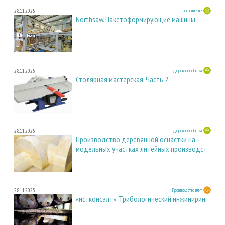
28.11.2025
Лесопиление
Northsaw. Пакетоформирующие машины
28.11.2025
Деревообработка
Столярная мастерская. Часть 2
28.11.2025
Деревообработка
Производство деревянной оснастки на
модельных участках литейных производст
28.11.2025
Производство плит
«истконсалт». Трибологический инжиниринг