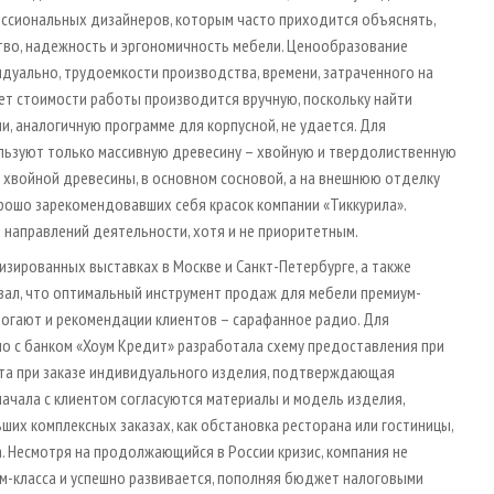
ссиональных дизайнеров, которым часто приходится объяснять,
тво, надежность и эргономичность мебели. Ценообразование
дуально, трудоемкости производства, времени, затраченного на
чет стоимости работы производится вручную, поскольку найти
, аналогичную программе для корпусной, не удается. Для
льзуют только массивную древесину – хвойную и твердолиственную
 хвойной древесины, в основном сосновой, а на внешнюю отделку
рошо зарекомендовавших себя красок компании «Тиккурила».
з направлений деятельности, хотя и не приоритетным.
зированных выставках в Москве и Санкт-Петербурге, а также
зал, что оптимальный инструмент продаж для мебели премиум-
омогают и рекомендации клиентов – сарафанное радио. Для
о с банком «Хоум Кредит» разработала схему предоставления при
лата при заказе индивидуального изделия, подтверждающая
начала с клиентом согласуются материалы и модель изделия,
ших комплексных заказах, как обстановка ресторана или гостиницы,
. Несмотря на продолжающийся в России кризис, компания не
м-класса и успешно развивается, пополняя бюджет налоговыми