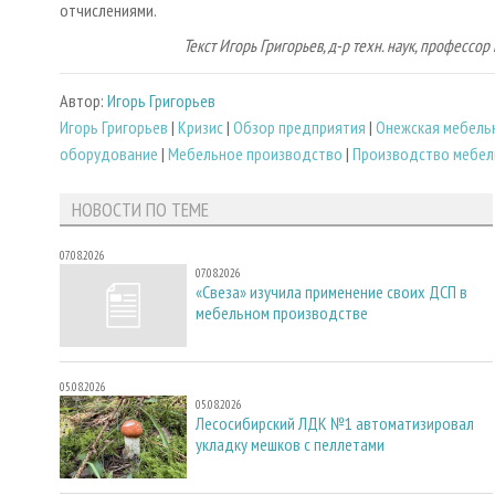
отчислениями.
Текст Игорь Григорьев, д-р техн. наук, професс
Автор:
Игорь Григорьев
Игорь Григорьев
|
Кризис
|
Обзор предприятия
|
Онежская мебель
оборудование
|
Мебельное производство
|
Производство мебел
НОВОСТИ ПО ТЕМЕ
07.08.2026
07.08.2026
«Свеза» изучила применение своих ДСП в
мебельном производстве
05.08.2026
05.08.2026
Лесосибирский ЛДК №1 автоматизировал
укладку мешков с пеллетами