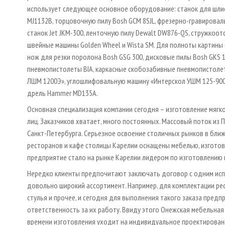
использует следующее основное оборудование: станок для шлиф
MJ1132B, торцовочную пилу Bosh GCM 8SJL, фрезерно-гравироваль
станок Jet JKM-300, ленточную пилу Dewalt DW876-QS, стружкоотс
швейные машины Golden Wheel и Wista SM. Для полноты картины с
нож для резки поролона Bosh GSG 300, дисковые пилы Bosh GKS 1
пневмопистолеты BIA, каркасные скобозабивные пневмопистоле
ЛШМ 1200Э», углошлифовальную машину «Интерскол УШМ 125-900»
дрель Hammer MD135A.
Основная специализация компании сегодня – изготовление мягк
лиц. Заказчиков хватает, много постоянных. Массовый поток из 
Санкт-Петербурга. Серьезное освоение столичных рынков в бли
ресторанов и кафе столицы Карелии оснащены мебелью, изготов
предприятие стало на рынке Карелии лидером по изготовлению 
Нередко клиенты предпочитают заключать договор с одним испол
довольно широкий ассортимент. Например, для комплектации рест
стулья и прочее, и сегодня для выполнения такого заказа пред
ответственность за их работу. Ввиду этого Онежская мебельная
времени изготовления уходит на индивидуальное проектировани