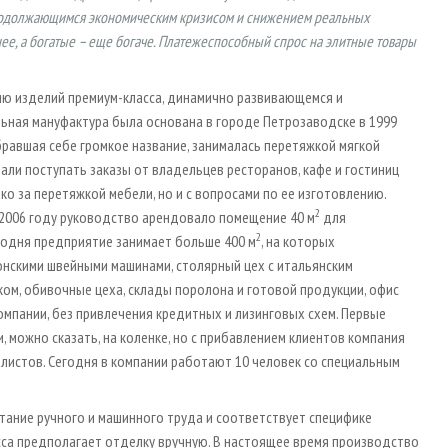
 продолжающимся экономическим кризисом и снижением реальных
нее, а богатые – еще богаче. Платежеспособный спрос на элитные товары
ю изделий премиум-класса, динамично развивающемся и
ьная мануфактура была основана в городе Петрозаводске в 1999
бравшая себе громкое название, занималась перетяжкой мягкой
тали поступать заказы от владельцев ресторанов, кафе и гостиниц
ко за перетяжкой мебели, но и с вопросами по ее изготовлению.
2
 2006 году руководство арендовало помещение 40 м
для
2
годня предприятие занимает больше 400 м
, на которых
нскими швейными машинами, столярный цех с итальянским
ом, обивочные цеха, склады поролона и готовой продукции, офис
омпании, без привлечения кредитных и лизинговых схем. Первые
 можно сказать, на коленке, но с прибавлением клиентов компания
алистов. Сегодня в компании работают 10 человек со специальным
етание ручного и машинного труда и соответствует специфике
сса предполагает отделку вручную. В настоящее время производство