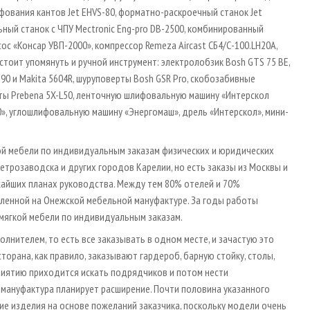
ования кантов Jet EHVS-80, форматно-раскроечный станок Jet
ный станок с ЧПУ Mectronic Eng-pro DB-2500, комбинированный
ос «Консар УВП-2000», компрессор Remeza Aircast СБ4/С-100.LH20A,
тоит упомянуть и ручной инструмент: электролобзик Bosh GTS 75 BE,
90 и Makita 5604R, шуруповерты Bosh GSR Pro, скобозабивные
ты Prebena 5X-L50, ленточную шлифовальную машину «Интерскол
, углошлифовальную машину «Энергомаш», дрель «Интерскол», мини-
ой мебели по индивидуальным заказам физических и юридических
Петрозаводска и других городов Карелии, но есть заказы из Москвы и
жайших планах руководства. Между тем 80% отелей и 70%
ленной на Онежской мебельной мануфактуре. За годы работы
мягкой мебели по индивидуальным заказам.
нителем, то есть все заказывать в одном месте, и зачастую это
орана, как правило, заказывают гардероб, барную стойку, столы,
приятию приходится искать подрядчиков и потом нести
 мануфактура планирует расширение. Почти половина указанного
е изделия на основе пожеланий заказчика, поскольку модели очень