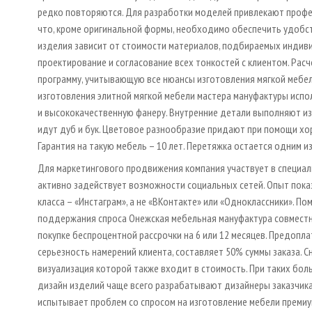
редко повторяются. Для разработки моделей привлекают профе
что, кроме оригинальной формы, необходимо обеспечить удобс
изделия зависит от стоимости материалов, подбираемых индиви
проектирование и согласование всех тонкостей с клиентом. Рас
программу, учитывающую все нюансы изготовления мягкой мебели
изготовления элитной мягкой мебели мастера мануфактуры испо
и высококачественную фанеру. Внутренние детали выполняют из
идут дуб и бук. Цветовое разнообразие придают при помощи хо
Гарантия на такую мебель – 10 лет. Перетяжка остается одним и
Для маркетингового продвижения компания участвует в специали
активно задействует возможности социальных сетей. Опыт пока
класса – «Инстаграм», а не «ВКонтакте» или «Одноклассники». П
поддержания спроса Онежская мебельная мануфактура совместн
покупке беспроцентной рассрочки на 6 или 12 месяцев. Предоп
серьезность намерений клиента, составляет 50% суммы заказа. С
визуализация которой также входит в стоимость. При таких боль
дизайн изделий чаще всего разрабатывают дизайнеры заказчика
испытывает проблем со спросом на изготовление мебели премиу