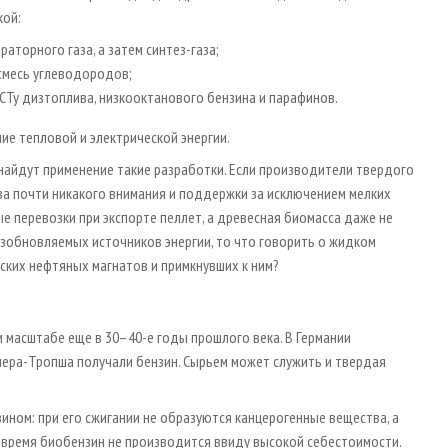
кой:
раторного газа, а затем синтез-газа;
смесь углеводородов;
Ту дизтоплива, низкооктанового бензина и парафинов.
ие тепловой и электрической энергии.
найдут применение такие разработки. Если производители твердого
ва почти никакого внимания и поддержки за исключением мелких
 перевозки при экспорте пеллет, а древесная биомасса даже не
зобновляемых источников энергии, то что говорить о жидком
йских нефтяных магнатов и примкнувших к ним?
 масштабе еще в 30–40-е годы прошлого века. В Германии
шера-Тропша получали бензин. Сырьем может служить и твердая
ном: при его сжигании не образуются канцерогенные вещества, а
е время биобензин не производится ввиду высокой себестоимости.