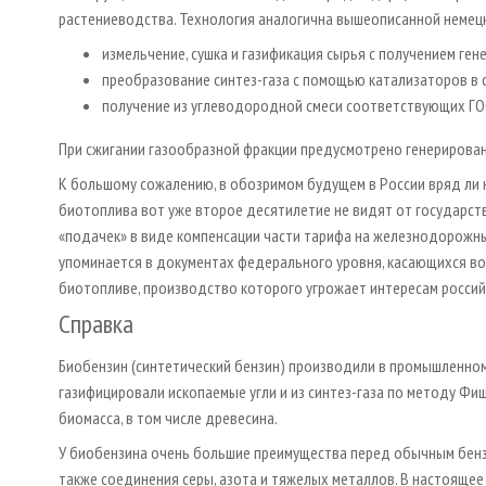
растениеводства. Технология аналогична вышеописанной немец
измельчение, сушка и газификация сырья с получением гене
преобразование синтез-газа с помощью катализаторов в 
получение из углеводородной смеси соответствующих ГОС
При сжигании газообразной фракции предусмотрено генерирован
К большому сожалению, в обозримом будущем в России вряд ли 
биотоплива вот уже второе десятилетие не видят от государст
«подачек» в виде компенсации части тарифа на железнодорожные
упоминается в документах федерального уровня, касающихся во
биотопливе, производство которого угрожает интересам росси
Справка
Биобензин (синтетический бензин) производили в промышленном
газифицировали ископаемые угли и из синтез-газа по методу Фи
биомасса, в том числе древесина.
У биобензина очень большие преимущества перед обычным бензи
также соединения серы, азота и тяжелых металлов. В настояще