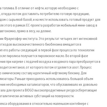
 топлива. В отличие от нефти, которую необходимо с
 откуда потом доставлять потребителю готовую продукцию,
м с сырьевой базой, и на месте использовать готовый продукт для
для этого в рамках ЕС-проекта разработан мобильный мини-завод в
тономно, прямо в лесу, на деляне.
ии Фраунгофер-института. Это результат четырех лет интенсивной
 отходов высококачественного биобензина вмещается в
цип его работы следующий: в первой фазе процесса по технологии
осле пиролиза получается пиролизное масло. Во второй фазе
ия при нагреве с подачей воздуха и водяного пара преобразуется в
изводится метанол, от которого потом отделяется азот. Процесс
по химическому составу идентичный нефтяному бензину. Для
ализаторы. Раньше приходилось использовалось большой объем
ения необходимых катализаторов, что обуславливало их довольно
ботала для проекта BIOGO высокопродуктивные ресурсосберегающие
аталитически активных субстанций на поверхности.
лекса оборудования в относительно маленьком контейнере с