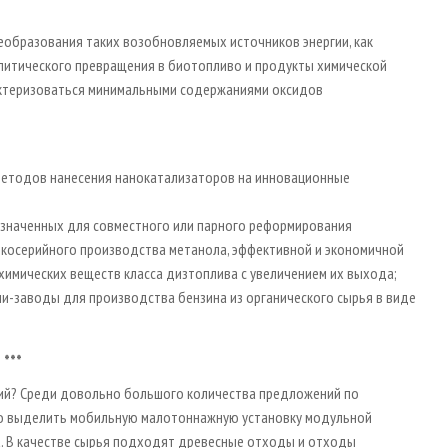
еобразования таких возобновляемых источников энергии, как
алитического превращения в биотопливо и продукты химической
ктеризоваться минимальными содержаниями оксидов
 методов нанесения нанокатализаторов на инновационные
азначенных для совместного или парного реформирования
лкосерийного производства метанола, эффективной и экономичной
химических веществ класса дизтоплива с увеличением их выхода;
ни-заводы для производства бензина из органического сырья в виде
***
ий? Среди довольно большого количества предложений по
о выделить мобильную малотоннажную установку модульной
. В качестве сырья подходят древесные отходы и отходы