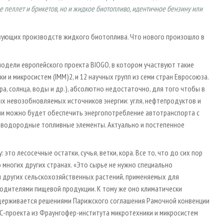
е пеллет и брикетов, но и жидкое биотопливо, идентичное бензину или
твующих производств жидкого биотоплива. Что нового произошло в
одели европейского проекта BIOGO, в котором участвуют такие
 и микросистем (IMM)2, и 12 научных групп из семи стран Евросоюза.
а, солнца, воды и др.), абсолютно недостаточно, для того чтобы в
х невозобновляемых источников энергии: угля, нефтепродуктов и
гии можно будет обеспечить энергопотребление автотранспорта с
о водородные топливные элементы. Актуально и постепенное
это лесосечные остатки, сучья, ветки, кора. Все то, что до сих пор
 многих других странах. «Это сырье не нужно специально
и других сельскохозяйственных растений, применяемых для
водителями пищевой продукции. К тому же оно климатически
ддерживается решениями Парижского соглашения Рамочной конвенции
ЕС-проекта из Фраунгофер-института микротехники и микросистем