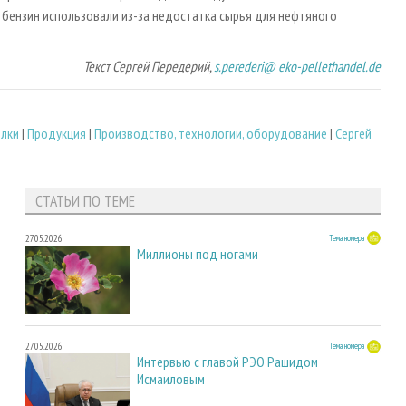
 бензин использовали из-за недостатка сырья для нефтяного
Текст Сергей Передерий,
s.perederi@ eko-pellethandel.de
лки
|
Продукция
|
Производство, технологии, оборудование
|
Сергей
СТАТЬИ ПО ТЕМЕ
27.05.2026
Тема номера
Миллионы под ногами
27.05.2026
Тема номера
Интервью с главой РЭО Рашидом
Исмаиловым