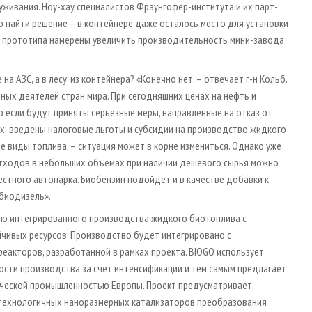
живания. Ноу-хау специалистов Фраунгофер-института и их парт­
ло найти решение – в контейнере даже осталось место для установки
и прототипа намерены увеличить производительность мини-завода
а АЗС, а в лесу, из контейнера? «Конечно нет, – отвечает г-н Кольб.
нных деятелей стран мира. При сегодняшних ценах на нефть и
если будут приняты серьезные меры, направленные на отказ от
х: введены налоговые льготы и субсидии на производство жидкого
е виды топлива, – ситуация может в корне измениться. Однако уже
отходов в небольших объемах при наличии дешевого сырья можно
стного автопарка. Биобензин подойдет и в качестве добавки к
 биодизель».
тью интегрированного производства жидкого биотоплива с
чивых ресурсов. Производство будет интегрировано с
акторов, разработанной в рамках проекта. BIOGO использует
сти производства за счет интенсификации и тем самым предлагает
ической промышленностью Европы. Проект предусматривает
технологичных наноразмерных катализаторов преобразования