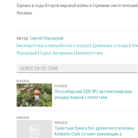
Однако в годы Второй мировой войны в Германии синтетический
бензина.
Автор:
Сергей Передерий
Биoэнергетика и переработка отходов
|
Древесные отходы
|
Опи
Передерий
|
Сырье, материалы
|
Биоэнергетика
НОВОСТИ ПО ТЕМЕ
05.08.2026
05.08.2026
Лесосибирский ЛДК №1 автоматизировал
укладку мешков с пеллетами
04.08.2026
04.08.2026
Туалетная бумага без древесного волокна:
Kimberly-Clark готовит революцию в