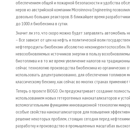
обеспечением общей и пожарной безопасности и удобства обслу
неров из австрийской компании Microinnova Engineering позволи
довольно больших реакторов. В ближайшее время разработчик
до 1000 л биобензина в сутки.
Значит ли это, что скоро можно будет заправлять автомобиль не н
– Все зависит от цен на нефть и политической воли государстве
нефтепродукты биобензин абсолютно неконкурентоспособен. Но 
невозобновляемых источников энергии в пользу возобновляемы
биотоплива и в то же время увеличение налогов на традиционны
сейчас технологию производства биобензина из органических 
использовать децентрализованно, для обеспечения топливом ме
классическому бензину, как сейчас во многих странах применяют
Теперь о проекте BIOGO. Он предусматривает создание полнос
использованием новых гетерогенных нанокатализаторов и устой
вспомогательными функциями инновационной технологии микроре
особые свойства нанокатализаторов для повышения эффективно
решение некоторых проблем, стоящих сегодня перед нефтехим
разработку и производство в промышленных масштабах высоко