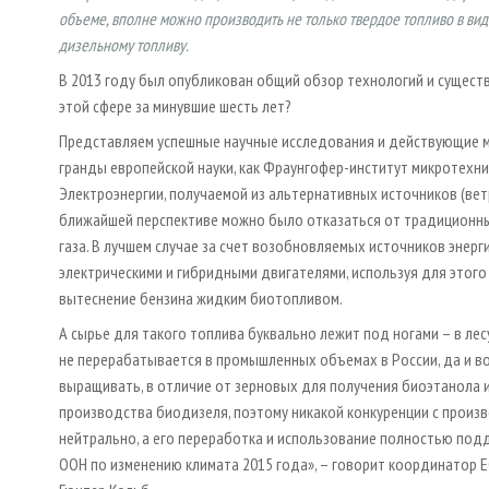
объеме, вполне можно производить не только твердое топливо в вид
дизельному топливу.
В 2013 году был опубликован общий обзор технологий и сущес
этой сфере за минувшие шесть лет?
Представляем успешные научные исследования и действующие м
гранды европейской науки, как Фраунгофер-институт микротехники
Электроэнергии, получаемой из альтернативных источников (ветр
ближайшей перспективе можно было отказаться от традиционны
газа. В лучшем случае за счет возобновляемых источников энер
электрическими и гибридными двигателями, используя для этог
вытеснение бензина жидким биотопливом.
А сырье для такого топлива буквально лежит под ногами – в лесу: 
не перерабатывается в промышленных объемах в России, да и во
выращивать, в отличие от зерновых для получения биоэтанола 
производства биодизеля, поэтому никакой конкуренции с произ
нейтрально, а его переработка и использование полностью по
ООН по изменению климата 2015 года», – говорит координатор 