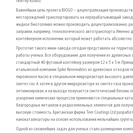
Гюнтер Кольб.
Важнейшая цель проекта BIOGO – децентрализация производства
месторождений транспортировать на перерабатывающий завод,
жидкое биотопливо можно производить децентрализованно, рядо
заправки, например, технологического автотранспорта. Именно 
контейнерном исполнении, который может работать абсолютно ав
Прототип такого мини-завода сегодня представлен на территор
работы ученых. Все оборудование для получения из древесных
стандартный 40-футовый контейнер размером 12 х 3 х 3 м. Прин
итальянской компании Spike Renewables из древесных отходов п
пиролизное масло в специальном микрореакторе высокого давлен
синтез-газ. А затем в другом микрореакторе из синтез-газа про
оптимизирован, и на выходе получается синтетический бензин, 
ускорения химических процессов применяются специальные кат
благородных металлов и редкоземельных элементов для получ
высокую стоимость. Британская фирма Teer Coatings Ltd разра
нанокатализаторы на основе использования мельчайших групп к
Одной из сложнейших задач для ученых стало размещение комп