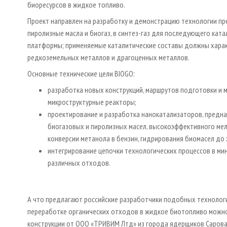
биоресурсов в жидкое топливо.
Проект направлен на разработку и демонстрацию технологии пр
пиролизные масла и биогаз, в синтез-газ для последующего кат
платформы; применяемые каталитические составы должны хара
редкоземельных металлов и драгоценных металлов.
Основные технические цели BIOGO:
разработка новых конструкций, маршрутов подготовки и
микроструктурные реакторы;
проектирование и разработка нанокатализаторов, предн
биогазовых и пиролизных масел, высокоэффективного ме
конверсии метанола в бензин, гидрирования биомасел до 
интегрирование цепочки технологических процессов в ми
различных отходов.
А что предлагают российские разработчики подобных технолог
переработке органических отходов в жидкое биотопливо можн
конструкции от ООО «ТРИВИМ Лтд» из города ядерщиков Сарова