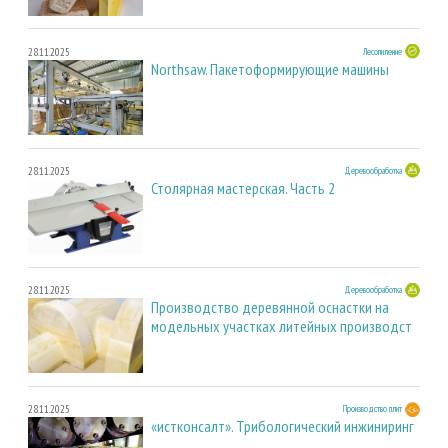
28.11.2025
Лесопиление
Northsaw. Пакетоформирующие машины
28.11.2025
Деревообработка
Столярная мастерская. Часть 2
28.11.2025
Деревообработка
Производство деревянной оснастки на
модельных участках литейных производст
28.11.2025
Производство плит
«истконсалт». Трибологический инжиниринг