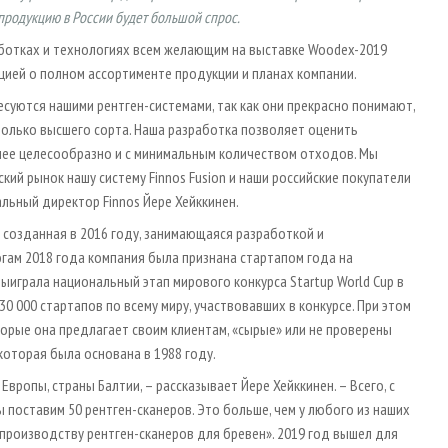
продукцию в России будет большой спрос.
аботках и технологиях всем желающим на выставке Woodex-2019
ацией о полном ассортименте продукции и планах компании.
суются нашими рентген-системами, так как они прекрасно понимают,
олько высшего сорта. Наша разработка позволяет оценить
лее целесообразно и с минимальным количеством отходов. Мы
кий рынок нашу систему Finnos Fusion и наши российские покупатели
альный директор Finnos Йере Хейккинен.
 созданная в 2016 году, занимающаяся разработкой и
гам 2018 года компания была признана стартапом года на
ыиграла национальный этап мирового конкурса Startup World Cup в
0 000 стартапов по всему миру, участвовавших в конкурсе. При этом
торые она предлагает своим клиентам, «сырые» или не проверены
которая была основана в 1988 году.
вропы, страны Балтии, – рассказывает Йере Хейккинен. – Всего, с
 поставим 50 рентген-сканеров. Это больше, чем у любого из наших
производству рентген-сканеров для бревен». 2019 год вышел для