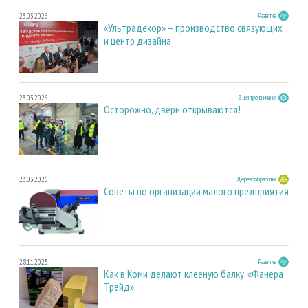
23.03.2026
Развитие
«Ультрадекор» – производство связующих
и центр дизайна
23.03.2026
В центре внимания
Осторожно, двери открываются!
23.03.2026
Деревообработка
Советы по организации малого предприятия
28.11.2025
Развитие
Как в Коми делают клееную балку. «Фанера
Трейд»