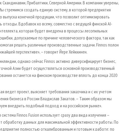
х Скандинавии, Прибалтики, Северной Америки. В компании уверены,
Мы стремимся создать единую систему, в которой предприятия
до выпуска конечной продукции, что позволит оптимизировать
 отходы. Вдобавок ко всему, совместно с ведущей финской AI-
интеллекта, которая будет внедрена в процессы лесопильных
ибки, допускаемые по причине человеческого фактора, так как
помогая решать различные производственные задачи. Finnos полон
ижайшей перспективе», – говорит Йере Хейккинен.
ляндии, однако сейчас Finnos активно диверсифицирует бизнес,
сточной Азии будет осуществляться основной производственный
удования останется на финском производстве вплоть до конца 2020
я ведет проект, выясняет требования заказчика и с их учетом
ения бизнеса в России Владислав Закатов. – Таким образом мы
руем внедрить подобный подход и на российском рынке».
система Finnos Fusion использует сразу два вида излучения –
ет обработку данных для максимальной эффективности работы. По
редприятие полностью откалиброванным и готовым к работе: по