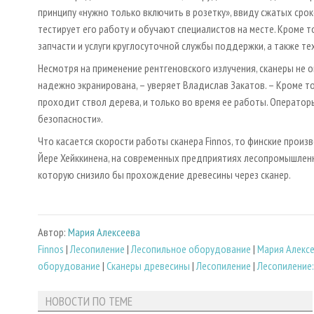
принципу «нужно только включить в розетку», ввиду сжатых сро
тестирует его работу и обучают специалистов на месте. Кроме 
запчасти и услуги круглосуточной службы поддержки, а также т
Несмотря на применение рентгеновского излучения, сканеры не 
надежно экранирована, – уверяет Владислав Закатов. – Кроме то
проходит ствол дерева, и только во время ее работы. Оператор
безопасности».
Что касается скорости работы сканера Finnos, то финские произ
Йере Хейккинена, на современных предприятиях лесопромышленн
которую снизило бы прохождение древесины через сканер.
Автор:
Мария Алексеева
Finnos
|
Лесопиление
|
Лесопильное оборудование
|
Мария Алекс
оборудование
|
Сканеры древесины
|
Лесопиление
|
Лесопиление
НОВОСТИ ПО ТЕМЕ