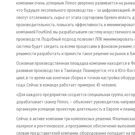
компании очень успешным. Finnos уверенно развивается на рынка
что будущее лесопильного производства – за цифровизацией. «
смогут отслеживать сырье от этапа сортировки бревен вплоть 
производительность, повысить эффективность и минимизировать
компанией FourKind, мы разрабатываем систему искусственного 
производств. Подобный подход позволит ЛПК минимизировать ош
система будет следить за всеми процессами в фоновом режиме, 
решимости разработать и принести такое решение на рынок в бл
Основная производственная площадка компании находится в Фин
развивая производство в Таиланде. Планируется, что в Юго-Во
цикл, в то время как конечная сборка и точная настройка обор
года. Сейчас в команде работает примерно 45 человек.
«Для каждого предприятия создается специальная группа, котора
дорабатывает сканер Finnos, – объясняет руководитель направл
организуем успешную проектную деятельность в Европе и плани
Сейчас в активе компании три комплексных решения. Флагманская 
лазерное и рентгеновское, а программное обеспечение выполня
словам представителей компании, оборудование попадает на п