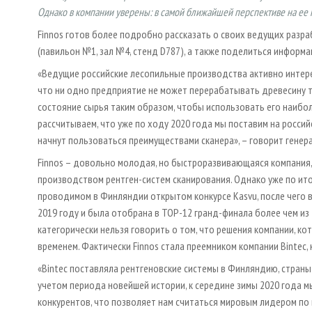
Однако в компании уверены: в самой ближайшей перспективе на ее 
Finnos готов более подробно рассказать о своих ведущих разр
(павильон №1, зал №4, стенд D787), а также поделиться информ
«Ведущие российские лесопильные производства активно интере
что ни одно предприятие не может перерабатывать древесину т
состояние сырья таким образом, чтобы использовать его наибо
рассчитываем, что уже по ходу 2020 года мы поставим на российс
начнут пользоваться преимуществами сканера», – говорит генер
Finnos – довольно молодая, но быстроразвивающаяся компания,
производством рентген-систем сканирования. Однако уже по ито
проводимом в Финляндии открытом конкурсе Kasvu, после чего в
2019 году и была отобрана в TOP-12 гранд-финала более чем из 3
категорически нельзя говорить о том, что решения компании, ко
временем. Фактически Finnos стала преемником компании Bintec, 
«Bintec поставляла рентгеновские системы в Финляндию, страны Е
учетом периода новейшей истории, к середине зимы 2020 года мы
конкурентов, что позволяет нам считаться мировым лидером по 