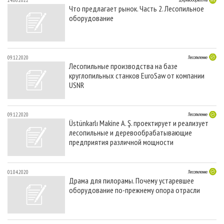
24.06.2022
СУШКА ДРЕВЕСИНЫ
ПЕРСОНЫ
КОНТАКТЫ
РЕКЛАМА
Что предлагает рынок. Часть 2. Лесопильное
оборудование
ПРОИЗВОДСТВО ДРЕВЕСНЫХ ПЛИТ
МОБИЛЬНЫЕ ВЫСТАВКИ
РЕКЛАМА НА САЙТЕ
ДЕРЕВЯННОЕ ДОМОСТРОЕНИЕ
ОФИЦИАЛЬНЫЕ ДЕЛЕГАЦИИ
ПРОИЗВОДСТВО МЕБЕЛИ
ПРИОРИТЕТНЫЕ ИНВЕСТПРОЕКТЫ
09.12.2020
Лесопиление
Лесопильные производства на базе
БИОЭНЕРГЕТИКА
RUSSIAN FORESTRY REVIEW
круглопильных станков EuroSaw от компании
USNR
ЦБП
ГАЗЕТА ЛЕСПРОМФОРУМ
ИНСТРУМЕНТ И МАТЕРИАЛЫ
БИБЛИОТЕКА СПЕЦИАЛИСТА
09.12.2020
Лесопиление
Üstünkarlı Makine A. Ş. проектирует и реализует
лесопильные и деревообрабатывающие
предприятия различной мощности
01.04.2020
Лесопиление
Драма для пилорамы. Почему устаревшее
оборудование по-прежнему опора отрасли