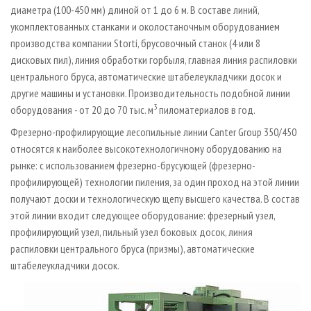
диаметра (100-450 мм) длиной от 1 до 6 м. В составе линий,
укомплектованных станками и околостаночным оборудованием
производства компании Storti, брусовочный станок (4 или 8
дисковых пил), линия обработки горбыля, главная линия распиловки
центрального бруса, автоматические штабелеукладчики досок и
другие машины и установки. Производительность подобной линии
3
оборудования - от 20 до 70 тыс. м
пиломатериалов в год.
Фрезерно-профилирующие лесопильные линии Canter Group 350/450
относятся к наиболее высокотехнологичному оборудованию на
рынке: с использованием фрезерно-брусующей (фрезерно-
профилирующей) технологии пиления, за один проход на этой линии
получают доски и технологическую щепу высшего качества. В состав
этой линии входит следующее оборудование: фрезерный узел,
профилирующий узел, пильный узел боковых досок, линия
распиловки центрального бруса (призмы), автоматические
штабелеукладчики досок.