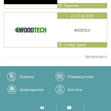
Порденоне
22-25.10.2026
WOODTECH
Стамбул, Турция
Смотреть все
Подписка
Рекламодателям
Архив журналов
Контакты