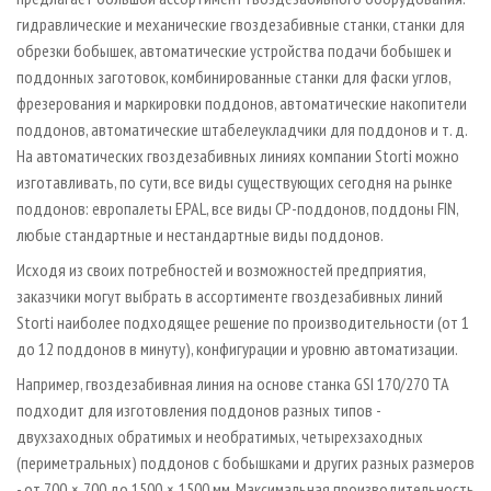
гидравлические и механические гвоздезабивные станки, станки для
обрезки бобышек, автоматические устройства подачи бобышек и
поддонных заготовок, комбинированные станки для фаски углов,
фрезерования и маркировки поддонов, автоматические накопители
поддонов, автоматические штабелеукладчики для поддонов и т. д.
На автоматических гвоздезабивных линиях компании Storti можно
изготавливать, по сути, все виды существующих сегодня на рынке
поддонов: европалеты EPAL, все виды CP-поддонов, поддоны FIN,
любые стандартные и нестандартные виды поддонов.
Исходя из своих потребностей и возможностей предприятия,
заказчики могут выбрать в ассортименте гвоздезабивных линий
Storti наиболее подходящее решение по производительности (от 1
до 12 поддонов в минуту), конфигурации и уровню автоматизации.
Например, гвоздезабивная линия на основе станка GSI 170/270 TA
подходит для изготовления поддонов разных типов -
двухзаходных обратимых и необратимых, четырехзаходных
(периметральных) поддонов с бобышками и других разных размеров
- от 700 × 700 до 1500 × 1500 мм. Максимальная производительность