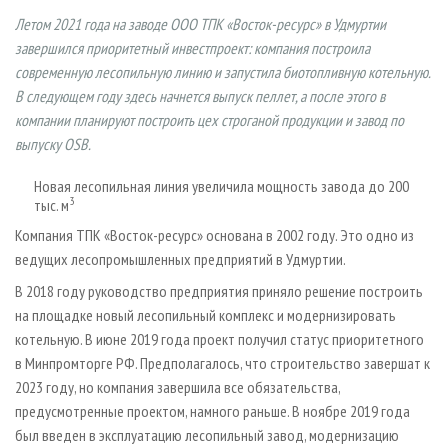
СУШКА ДРЕВЕСИНЫ
ПЕРСОНЫ
КОНТАКТЫ
РЕКЛАМА
Летом 2021 года на заводе ООО ТПК «Восток-ресурс» в Удмуртии
ПРОИЗВОДСТВО ДРЕВЕСНЫХ ПЛИТ
МОБИЛЬНЫЕ ВЫСТАВКИ
завершился приоритетный инвестпроект: компания построила
РЕКЛАМА НА САЙТЕ
современную лесопильную линию и запустила биотопливную котельную.
ДЕРЕВЯННОЕ ДОМОСТРОЕНИЕ
ОФИЦИАЛЬНЫЕ ДЕЛЕГАЦИИ
В следующем году здесь начнется выпуск пеллет, а после этого в
ПРОИЗВОДСТВО МЕБЕЛИ
ПРИОРИТЕТНЫЕ ИНВЕСТПРОЕКТЫ
компании планируют построить цех строганой продукции и завод по
выпуску OSB.
БИОЭНЕРГЕТИКА
RUSSIAN FORESTRY REVIEW
ЦБП
ГАЗЕТА ЛЕСПРОМФОРУМ
Новая лесопильная линия увеличила мощность завода до 200
3
тыс. м
ИНСТРУМЕНТ И МАТЕРИАЛЫ
БИБЛИОТЕКА СПЕЦИАЛИСТА
Компания ТПК «Восток-ресурс» основана в 2002 году. Это одно из
ведущих лесопромышленных предприятий в Удмуртии.
В 2018 году руководство предприятия приняло решение построить
на площадке новый лесопильный комплекс и модернизировать
котельную. В июне 2019 года проект получил статус приоритетного
в Минпромторге РФ. Предполагалось, что строительство завершат к
2023 году, но компания завершила все обязательства,
предусмотренные проектом, намного раньше. В ноябре 2019 года
был введен в эксплуатацию лесопильный завод, модернизацию