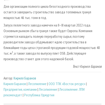
Для организации полного цикла безотходного производства
остается завершить строительство завода топливных гранул
мощностью 46 тыс. тонн в год.
Запуск пеллетного завода намечен на II–III квартал 2022 года.
Основным рынком сбыта гранул также будет Европа. Компания
стремится наладить полную переработку сырья, поэтому
руководители завода обдумывают идею строительства в
ближайшие годы цеха строганой продукции годовой мощностью 48
3
тыс. м
, а также завода по выпуску плит OSB. Действующее
производство станет для этого надежной базой.
Текст Кирилл Баранов
Автор:
Кирилл Баранов
Кирилл Баранов
|
Лесопиление
|
ООО ТПК «Восток-ресурс»
|
Предприятия, компании
|
Лесопиление
|
Лесопиление: ЛПИ
рекомендует
|
Республика Удмуртия