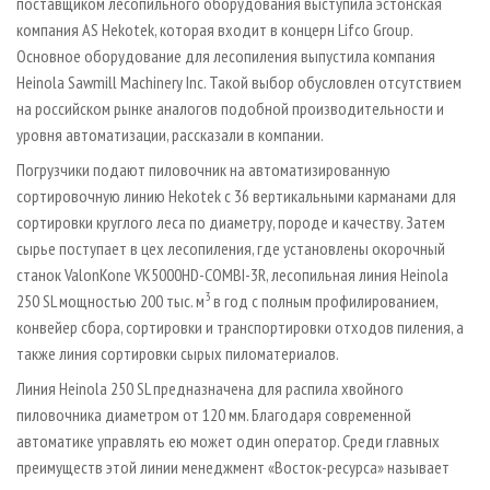
поставщиком лесопильного оборудования выступила эстонская
компания AS Hekotek, которая входит в концерн Lifco Group.
Основное оборудование для лесопиления выпустила компания
Heinola Sawmill Machinery Inc. Такой выбор обусловлен отсутствием
на российском рынке аналогов подобной производительности и
уровня автоматизации, рассказали в компании.
Погрузчики подают пиловочник на автоматизированную
сортировочную линию Hekotek с 36 вертикальными карманами для
сортировки круглого леса по диаметру, породе и качеству. Затем
сырье поступает в цех лесопиления, где установлены окорочный
станок ValonKone VK5000HD-COMBI-3R, лесопильная линия Heinola
3
250 SL мощностью 200 тыс. м
в год с полным профилированием,
конвейер сбора, сортировки и транспортировки отходов пиления, а
также линия сортировки сырых пиломатериалов.
Линия Heinola 250 SL предназначена для распила хвойного
пиловочника диаметром от 120 мм. Благодаря современной
автоматике управлять ею может один оператор. Среди главных
преимуществ этой линии менеджмент «Восток-ресурса» называет