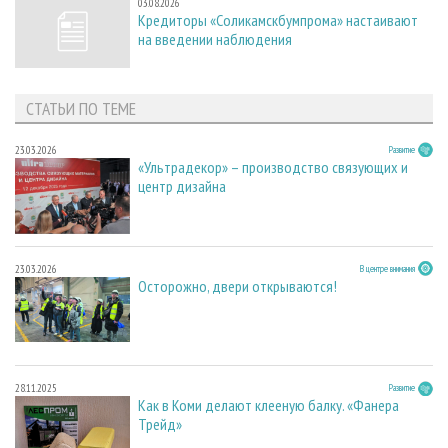
03.08.2026
Кредиторы «Соликамскбумпрома» настаивают
на введении наблюдения
СТАТЬИ ПО ТЕМЕ
23.03.2026
Развитие
«Ультрадекор» – производство связующих и
центр дизайна
23.03.2026
В центре внимания
Осторожно, двери открываются!
28.11.2025
Развитие
Как в Коми делают клееную балку. «Фанера
Трейд»