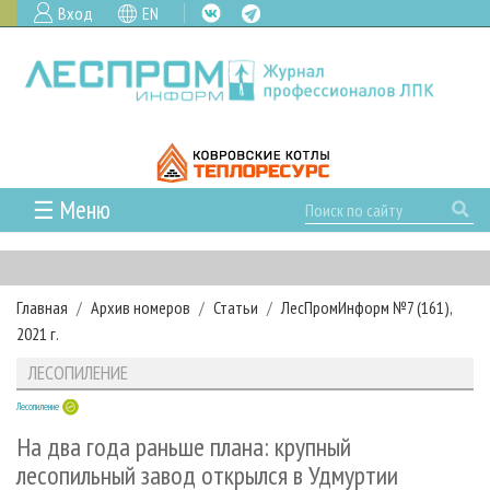
Вход
EN
☰ Меню
ГЛАВНАЯ
РУБРИКИ И ТЕМЫ
Главная
Архив номеров
Статьи
ЛесПромИнформ №7 (161),
РУБРИКИ ЖУРНАЛА
НОВОСТИ
2021 г.
ЛЕСНОЕ ХОЗЯЙСТВО
КАЛЕНДАРЬ СОБЫТИЙ
ПРОЕКТЫ ЛПИ
ЛЕСОПИЛЕНИЕ
ЛЕСОЗАГОТОВКА
НОВОСТИ ЛПК
АНАЛИТИКА
АРХИВ
Лесопиление
ЛЕСОПИЛЕНИЕ
НОВОСТИ ЖУРНАЛА
ПРЕДПРИЯТИЯ ЛПК
АРХИВ ЖУРНАЛОВ
О ЖУРНАЛЕ
На два года раньше плана: крупный
ДЕРЕВООБРАБОТКА
НОВОСТИ КОМПАНИЙ
ЛЕСНЫЕ РЕГИОНЫ РОССИИ
СТАТЬИ
лесопильный завод открылся в Удмуртии
ПОДПИСКА
РЕКЛАМОДАТЕЛЯМ