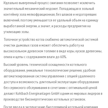
Идеально выверенный процесс сжигания позволяет исключить
значительный механический недожег. Попадающая в зольный
контейнер зола мелкофракционная, без шлаков и недогоревших
включений, поэтому уменьшается ее удельный объем на единицу
выработанной энергии, а значит, и расходы предприятия на
утилизацию золы.
Топочное устройство котла снабжено автоматической системой
очистки дымовых газов и может обеспечить работу на
высокозольном древесном топливе в виде коры, кусков древесины,
опила и щепы с содержанием влаги до 60%.
Высокий уровень технической оснащенности котельного
оборудования, уникальные технологические решения, удобная
автоматизированная система управления с опцией удаленного
доступа и возможность длительной эксплуатации оборудования
без сервисного обслуживания в сочетании с оптимальной ценой
делают Kohlbach Energieanlagen GmbH одним из мировых лидеров в
производстве биоэнергетических котельных установок.
После ввода в эксплуатацию биотопливной котельной компания