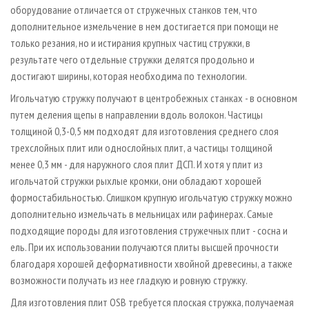
оборудование отличается от стружечных станков тем, что
дополнительное измельчение в нем достигается при помощи не
только резания, но и истирания крупных частиц стружки, в
результате чего отдельные стружки делятся продольно и
достигают ширины, которая необходима по технологии.
Игольчатую стружку получают в центробежных станках - в основном
путем деления щепы в направлении вдоль волокон. Частицы
толщиной 0,3-0,5 мм подходят для изготовления среднего слоя
трехслойных плит или однослойных плит, а частицы толщиной
менее 0,3 мм - для наружного слоя плит ДСП. И хотя у плит из
игольчатой стружки рыхлые кромки, они обладают хорошей
формостабильностью. Слишком крупную игольчатую стружку можно
дополнительно измельчать в мельницах или рафинерах. Самые
подходящие породы для изготовления стружечных плит - сосна и
ель. При их использовании получаются плиты высшей прочности
благодаря хорошей деформативности хвойной древесины, а также
возможности получать из нее гладкую и ровную стружку.
Для изготовления плит OSB требуется плоская стружка, получаемая