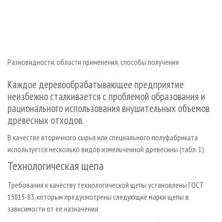
СУШКА ДРЕВЕСИНЫ
ПЕРСОНЫ
КОНТАКТЫ
РЕКЛАМА
ПРОИЗВОДСТВО ДРЕВЕСНЫХ ПЛИТ
МОБИЛЬНЫЕ ВЫСТАВКИ
РЕКЛАМА НА САЙТЕ
ДЕРЕВЯННОЕ ДОМОСТРОЕНИЕ
ОФИЦИАЛЬНЫЕ ДЕЛЕГАЦИИ
ПРОИЗВОДСТВО МЕБЕЛИ
ПРИОРИТЕТНЫЕ ИНВЕСТПРОЕКТЫ
Разновидности, области применения, способы получения
БИОЭНЕРГЕТИКА
RUSSIAN FORESTRY REVIEW
Каждое деревообрабатывающее предприятие
ЦБП
ГАЗЕТА ЛЕСПРОМФОРУМ
неизбежно сталкивается с проблемой образования и
ИНСТРУМЕНТ И МАТЕРИАЛЫ
БИБЛИОТЕКА СПЕЦИАЛИСТА
рационального использования внушительных объемов
древесных отходов.
В качестве вторичного сырья или специального полуфабриката
используется несколько видов измельченной древесины (табл. 1).
Технологическая щепа
Требования к качеству технологической щепы установлены ГОСТ
15815­-83, которым предусмотрены следующие марки щепы в
зависимости от ее назначения: