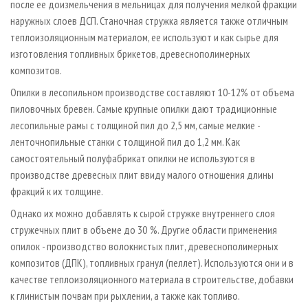
после ее доизмельчения в мельницах для получения мелкой фракции
наружных слоев ДСП. Станочная стружка является также отличным
теплоизоляционным материалом, ее используют и как сырье для
изготовления топливных брикетов, древесно­полимерных
композитов.
Опилки в лесопильном производстве составляют 10-12% от объема
пиловочных бревен. Самые крупные опилки дают традиционные
лесопильные рамы с толщиной пил до 2,5 мм, самые мелкие -
ленточно­пильные станки с толщиной пил до 1,2 мм. Как
самостоятельный полуфабрикат опилки не используются в
производстве древесных плит ввиду малого отношения длины
фракций к их толщине.
Однако их можно добавлять к сырой стружке внутреннего слоя
стружечных плит в объеме до 30 %. Другие области применения
опилок - производство волокнистых плит, древесно­полимерных
композитов (ДПК), топливных гранул (пеллет). Используются они и в
качестве теплоизоляционного материала в строительстве, добавки
к глинистым почвам при рыхлении, а также как топливо.