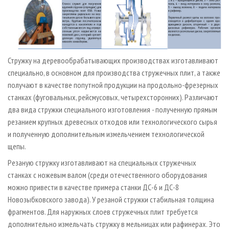
Стружку на деревообрабатывающих производствах изготавливают
специально, в основном для производства стружечных плит, а также
получают в качестве попутной продукции на продольно­-фрезерных
станках (фуговальных, рейсмусовых, четырехсторонних). Различают
два вида стружки специального изготовления - полученную прямым
резанием крупных древесных отходов или технологического сырья
и полученную дополнительным измельчением технологической
щепы.
Резаную стружку изготавливают на специальных стружечных
станках с ножевым валом (среди отечественного оборудования
можно привести в качестве примера станки ДС­-6 и ДС­-8
Новозыбковского завода). У резаной стружки стабильная толщина
фрагментов. Для наружных слоев стружечных плит требуется
дополнительно измельчать стружку в мельницах или рафинерах. Это