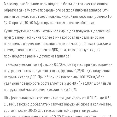
В столярно­мебельном производстве большое количество опилок
образуется на участке продольного раскроя пиломатериалов. Эти
опилки отличаются от лесопильных низкой влажностью (обычно 10-
12 % против 30-50 %), но применяются в тех же областях.
Сухие стружки и опилки - отличное сырье для получения древесной
муки (размер частиц - не более 1 мм), которая находит широкое
применение в качестве наполнителя пластмасс, добавки к краскам и
клеям, основного компонента ДПК, а также используется для
производства разных других материалов.
Технологическая пыль фракции 0,5/0 используется при изготовлении
внутреннего слоя стружечных плит, фракции 0,25/0 - для получения
3
наружных слоев ДСП. При объемной массе пыли 100-250 кг/м
ее
2
удельная поверхность составляет от 5 до 40 м
на 100 г. Доля пыли
в стружечной массе может доходить до 50 %.
Шлифовальная пыль состоит из частиц размером от 0,01-0,1 до 0,5-
1,0 мм. Ее можно добавлять к стружке наружных слоев в количестве,
составляющем 20-25 % от массы плиты. Но при этом расход
связующего увеличивается на 10-20 % (по сравнению с технологией,