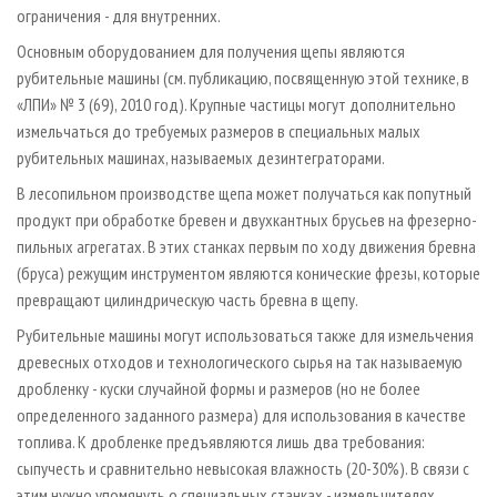
ограничения - для внутренних.
Основным оборудованием для получения щепы являются
рубительные машины (см. публикацию, посвященную этой технике, в
«ЛПИ» № 3 (69), 2010 год). Крупные частицы могут дополнительно
измельчаться до требуемых размеров в специальных малых
рубительных машинах, называемых дезинтеграторами.
В лесопильном производстве щепа может получаться как попутный
продукт при обработке бревен и двухкантных брусьев на фрезерно­-
пильных агрегатах. В этих станках первым по ходу движения бревна
(бруса) режущим инструментом являются конические фрезы, которые
превращают цилиндрическую часть бревна в щепу.
Рубительные машины могут использоваться также для измельчения
древесных отходов и технологического сырья на так называемую
дробленку - куски случайной формы и размеров (но не более
определенного заданного размера) для использования в качестве
топлива. К дробленке предъявляются лишь два требования:
сыпучесть и сравнительно невысокая влажность (20-30%). В связи с
этим нужно упомянуть о специальных станках - измельчителях