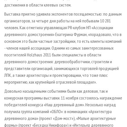
достижения в области клеевых систем.
Выставка приятно удивила экспонентов посещаемостью: по данным
организаторов, за четыре дня работы на ней побывали 10 281
человек. Как отметила управляющая PR-­клубом НП «Ассоциации
деревянного домостроения» Екатерина Фурман, «порадовало, что в
основном это были частные застройщики, то есть клиенты компаний
- членов нашей ассоциации. Одними из самых заинтересованных
посетителей Holzhaus 2011 были специалисты в области
деревянного домостроения: деревообработчики, строители и
представители организаций, занимающихся торговлей продукцией
ЛПК, а также архитекторы и проектировщики, что тоже плюс
мероприятию, как крупнейшей отраслевой площадке».
Довольно насыщенными событиями были как деловая, так и
конкурсная программы выставки. 11 ноября состоялось награждение
победителей конкурса «Наш деревянный дом». Несколько наград
получила группа компаний «ОБЛО»: в номинациях «Архитектура
деревянного дома» (проект «Дом-­мост»), «Малые архитектурные
формы» (проект «Беседка Никифора») и «Интерьер деревянного