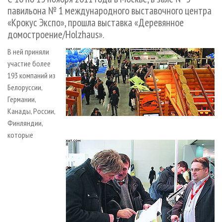
СУШКА ДРЕВЕСИНЫ
ПЕРСОНЫ
КОНТАКТЫ
РЕКЛАМА
павильона № 1 международного выставочного центра
«Крокус Экспо», прошла выставка «Деревянное
ПРОИЗВОДСТВО ДРЕВЕСНЫХ ПЛИТ
МОБИЛЬНЫЕ ВЫСТАВКИ
РЕКЛАМА НА САЙТЕ
домостроение/Holzhaus».
ДЕРЕВЯННОЕ ДОМОСТРОЕНИЕ
ОФИЦИАЛЬНЫЕ ДЕЛЕГАЦИИ
В ней приняли
ПРОИЗВОДСТВО МЕБЕЛИ
ПРИОРИТЕТНЫЕ ИНВЕСТПРОЕКТЫ
участие более
БИОЭНЕРГЕТИКА
RUSSIAN FORESTRY REVIEW
193 компаний из
Белоруссии,
ЦБП
ГАЗЕТА ЛЕСПРОМФОРУМ
Германии,
ИНСТРУМЕНТ И МАТЕРИАЛЫ
БИБЛИОТЕКА СПЕЦИАЛИСТА
Канады, России,
Финляндии,
которые