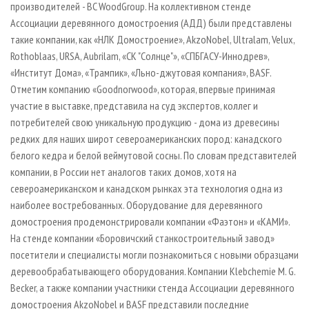
производителей - BC WoodGroup. На коллективном стенде
Ассоциации деревянного домостроения (АДД) были представлены
такие компании, как «НЛК Домостроение», AkzoNobel, Ultralam, Velux,
Rothoblaas, URSA, Aubrilam, «СК "Солнце"», «СПБГАСУ-­Иннодрев»,
«Институт Дома», «Трампик», «Льно-­джутовая компания», BASF.
Отметим компанию «Goodnorwood», которая, впервые принимая
участие в выставке, представила на суд экспертов, коллег и
потребителей свою уникальную продукцию - дома из древесины
редких для наших широт североамериканских пород: канадского
белого кедра и белой веймутовой сосны. По словам представителей
компании, в России нет аналогов таких домов, хотя на
североамериканском и канадском рынках эта технология одна из
наиболее востребованных. Оборудование для деревянного
домостроения продемонстрировали компании «Фаэтон» и «КАМИ».
На стенде компании «Боровичский станкостроительный завод»
посетители и специалисты могли познакомиться с новыми образцами
деревообрабатывающего оборудования. Компании Klebchemie M. G.
Becker, а также компании участники стенда Ассоциации деревянного
домостроения AkzoNobel и BASF представили последние