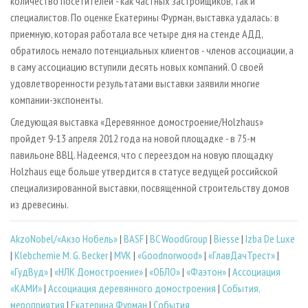
количество посетителей - как частных застройщиков, так и
специалистов. По оценке Екатерины Фурман, выставка удалась: в
приемную, которая работала все четыре дня на стенде АДД,
обратилось немало потенциальных клиентов - членов ассоциации, а
в саму ассоциацию вступили десять новых компаний. О своей
удовлетворенности результатами выставки заявили многие
компании­-экспоненты.
Следующая выставка «Деревянное домостроение/Holzhaus»
пройдет 9-13 апреля 2012 года на новой площадке - в 75­-м
павильоне ВВЦ. Надеемся, что с переездом на новую площадку
Holzhaus еще больше утвердится в статусе ведущей российской
специализированной выставки, посвященной строительству домов
из древесины.
AkzoNobel/«Акзо Нобель»
|
BASF
|
BC WoodGroup
|
Biesse
|
Izba De Luxe
|
Klebchemie M. G. Becker
|
MVK
|
«Goodnorwood»
|
«ГлавДачТрест»
|
«ГудВуд»
|
«НЛК Домостроение»
|
«ОБЛО»
|
«Фаэтон»
|
Ассоциация
«КАМИ»
|
Ассоциация деревянного домостроения
|
События,
мероприятия
|
Екатерина Фурман
|
События