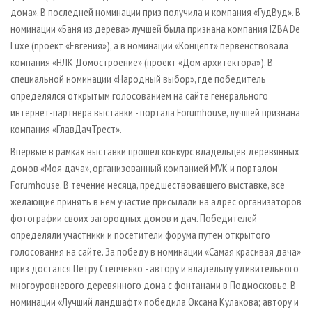
дома». В последней номинации приз получила и компания «ГудВуд». В
номинации «Баня из дерева» лучшей была признана компания IZBA De
Luxe (проект «Евгения»), а в номинации «Концепт» первенствовала
компания «НЛК Домостроение» (проект «Дом архитектора»). В
специальной номинации «Народный выбор», где победитель
определялся открытым голосованием на сайте генерального
интернет-­партнера выставки - портала Forumhouse, лучшей признана
компания «ГлавДачТрест».
Впервые в рамках выставки прошел конкурс владельцев деревянных
домов «Моя дача», организованный компанией MVK и порталом
Forumhouse. В течение месяца, предшествовавшего выставке, все
желающие принять в нем участие присылали на адрес организаторов
фотографии своих загородных домов и дач. Победителей
определяли участники и посетители форума путем открытого
голосования на сайте. За победу в номинации «Самая красивая дача»
приз достался Петру Степченко - автору и владельцу удивительного
многоуровневого деревянного дома с фонтанами в Подмосковье. В
номинации «Лучший ландшафт» победила Оксана Кулакова; автору и