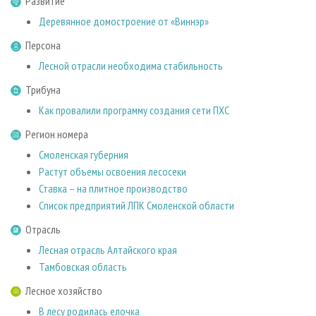
Развитие
СУШКА ДРЕВЕСИНЫ
ПЕРСОНЫ
КОНТАКТЫ
РЕКЛАМА
Деревянное домостроение от «Виннэр»
ПРОИЗВОДСТВО ДРЕВЕСНЫХ ПЛИТ
МОБИЛЬНЫЕ ВЫСТАВКИ
РЕКЛАМА НА САЙТЕ
Персона
ДЕРЕВЯННОЕ ДОМОСТРОЕНИЕ
ОФИЦИАЛЬНЫЕ ДЕЛЕГАЦИИ
Лесной отрасли необходима стабильность
ПРОИЗВОДСТВО МЕБЕЛИ
ПРИОРИТЕТНЫЕ ИНВЕСТПРОЕКТЫ
Трибуна
БИОЭНЕРГЕТИКА
RUSSIAN FORESTRY REVIEW
Как провалили программу создания сети ПХС
ЦБП
ГАЗЕТА ЛЕСПРОМФОРУМ
Регион номера
ИНСТРУМЕНТ И МАТЕРИАЛЫ
БИБЛИОТЕКА СПЕЦИАЛИСТА
Смоленская губерния
Растут объемы освоения лесосеки
Ставка – на плитное производство
Список предприятий ЛПК Смоленской области
Отрасль
Лесная отрасль Алтайского края
Тамбовская область
Лесное хозяйство
В лесу родилась елочка