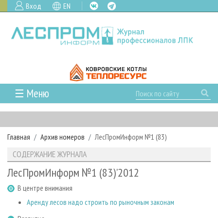
Вход
EN
☰ Меню
ГЛАВНАЯ
РУБРИКИ И ТЕМЫ
Главная
Архив номеров
ЛесПромИнформ №1 (83)
РУБРИКИ ЖУРНАЛА
НОВОСТИ
СОДЕРЖАНИЕ ЖУРНАЛА
ЛЕСНОЕ ХОЗЯЙСТВО
КАЛЕНДАРЬ СОБЫТИЙ
ПРОЕКТЫ ЛПИ
ЛесПромИнформ №1 (83)'2012
ЛЕСОЗАГОТОВКА
НОВОСТИ ЛПК
АНАЛИТИКА
АРХИВ
В центре внимания
ЛЕСОПИЛЕНИЕ
НОВОСТИ ЖУРНАЛА
ПРЕДПРИЯТИЯ ЛПК
АРХИВ ЖУРНАЛОВ
О ЖУРНАЛЕ
Аренду лесов надо строить по рыночным законам
ДЕРЕВООБРАБОТКА
НОВОСТИ КОМПАНИЙ
ЛЕСНЫЕ РЕГИОНЫ РОССИИ
СТАТЬИ
ПОДПИСКА
РЕКЛАМОДАТЕЛЯМ