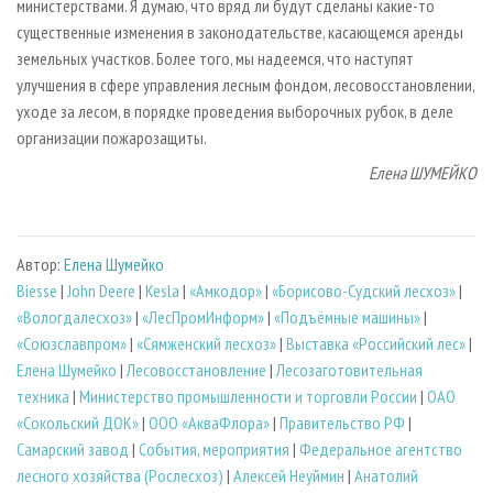
министерствами. Я думаю, что вряд ли будут сделаны какие­-то
существенные изменения в законодательстве, касающемся аренды
земельных участков. Более того, мы надеемся, что наступят
улучшения в сфере управления лесным фондом, лесовосстановлении,
уходе за лесом, в порядке проведения выборочных рубок, в деле
организации пожарозащиты.
Елена ШУМЕЙКО
Автор:
Елена Шумейко
Biesse
|
John Deere
|
Kesla
|
«Амкодор»
|
«Борисово-Судский лесхоз»
|
«Вологдалесхоз»
|
«ЛесПромИнформ»
|
«Подъёмные машины»
|
«Союзславпром»
|
«Сямженский лесхоз»
|
Выставка «Российский лес»
|
Елена Шумейко
|
Лесовосстановление
|
Лесозаготовительная
техника
|
Министерство промышленности и торговли России
|
ОАО
«Сокольский ДОК»
|
ООО «АкваФлора»
|
Правительство РФ
|
Самарский завод
|
События, мероприятия
|
Федеральное агентство
лесного хозяйства (Рослесхоз)
|
Алексей Неуймин
|
Анатолий