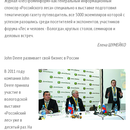
Журнал «ЛесПромИнформ» как генеральный информационный
спонсор «Российского леса» специально к выставке подготовил
тематическую газету­-путеводитель, все 5000 экземпляров которой с
успехом разошлись среди посетителей и экспонентов, участников
форума «Лес и человек­ - Вологда», круглых столов, семинаров и
деловых встреч.
Елена ШУМЕЙКО
John Deere развивает свой бизнес в России
В 2011 году
компания John
Deere приняла
участие в
вологодской
выставке
«Российский
лес» уже в
десятый раз. На