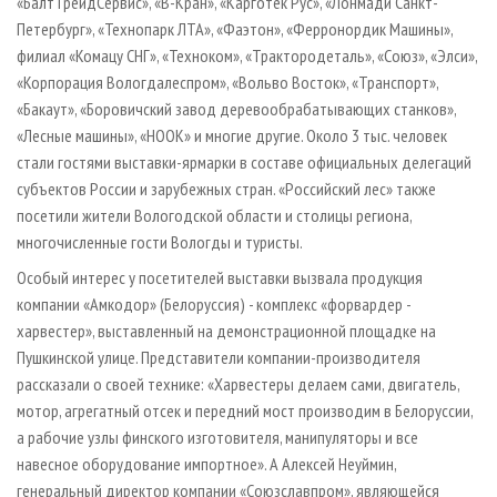
«БалтТрейдСервис», «В­-Кран», «Карготек Рус», «Лонмади Санкт­-
Петербург», «Технопарк ЛТА», «Фаэтон», «Ферронордик Машины»,
филиал «Комацу СНГ», «Техноком», «Трактородеталь», «Союз», «Элси»,
«Корпорация Вологдалеспром», «Вольво Восток», «Транспорт»,
«Бакаут», «Боровичский завод деревообрабатывающих станков»,
«Лесные машины», «НООК» и многие другие. Около 3 тыс. человек
стали гостями выставки­-ярмарки в составе официальных делегаций
субъектов России и зарубежных стран. «Российский лес» также
посетили жители Вологодской области и столицы региона,
многочисленные гости Вологды и туристы.
Особый интерес у посетителей выставки вызвала продукция
компании «Амкодор» (Белоруссия) - комплекс «форвардер -
харвестер», выставленный на демонстрационной площадке на
Пушкинской улице. Представители компании-­производителя
рассказали о своей технике: «Харвестеры делаем сами, двигатель,
мотор, агрегатный отсек и передний мост производим в Белоруссии,
а рабочие узлы финского изготовителя, манипуляторы и все
навесное оборудование импортное». А Алексей Неуймин,
генеральный директор компании «Союзславпром», являющейся