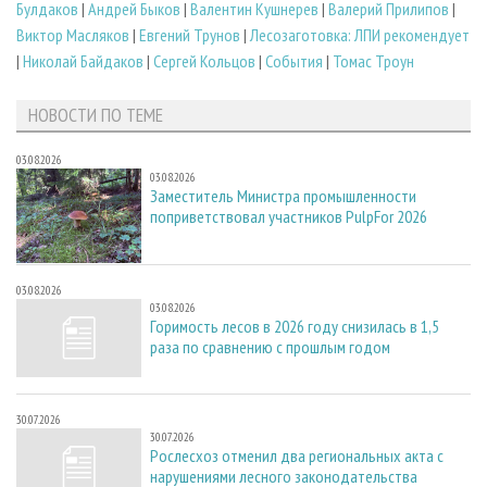
Булдаков
|
Андрей Быков
|
Валентин Кушнерев
|
Валерий Прилипов
|
Виктор Масляков
|
Евгений Трунов
|
Лесозаготовка: ЛПИ рекомендует
|
Николай Байдаков
|
Сергей Кольцов
|
События
|
Томас Троун
НОВОСТИ ПО ТЕМЕ
03.08.2026
03.08.2026
Заместитель Министра промышленности
поприветствовал участников PulpFor 2026
03.08.2026
03.08.2026
Горимость лесов в 2026 году снизилась в 1,5
раза по сравнению с прошлым годом
30.07.2026
30.07.2026
Рослесхоз отменил два региональных акта с
нарушениями лесного законодательства