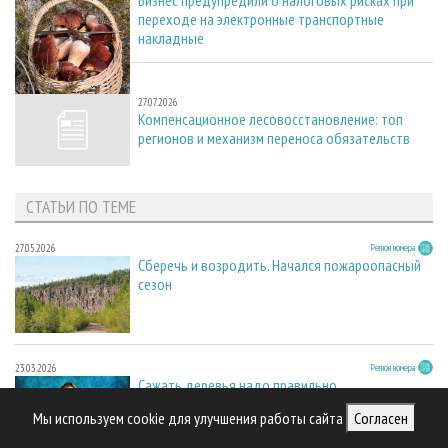
переходе на электронные транспортные
накладные
27.07.2026
27.07.2026
Компенсационное лесовосстановление: топ
регионов и механизм переноса обязательств
СТАТЬИ ПО ТЕМЕ
27.05.2026
Регион номера
Сберечь и возродить. Начался пожароопасный
сезон
23.03.2026
Регион номера
Сажать деревья надо правильно
Мы используем cookie для улучшения работы сайта
Согласен