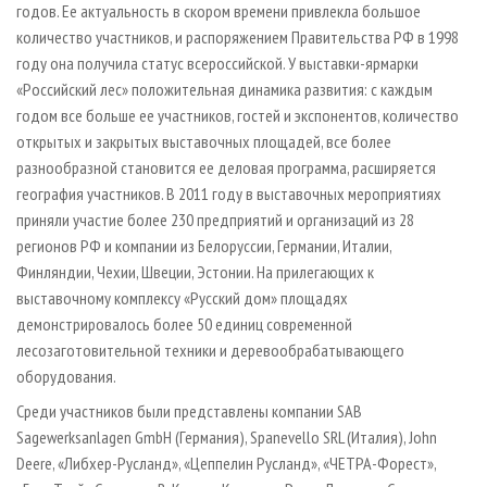
годов. Ее актуальность в скором времени привлекла большое
количество участников, и распоряжением Правительства РФ в 1998
году она получила статус всероссийской. У выставки­-ярмарки
«Российский лес» положительная динамика развития: с каждым
годом все больше ее участников, гостей и экспонентов, количество
открытых и закрытых выставочных площадей, все более
разнообразной становится ее деловая программа, расширяется
география участников. В 2011 году в выставочных мероприятиях
приняли участие более 230 предприятий и организаций из 28
регионов РФ и компании из Белоруссии, Германии, Италии,
Финляндии, Чехии, Швеции, Эстонии. На прилегающих к
выставочному комплексу «Русский дом» площадях
демонстрировалось более 50 единиц современной
лесозаготовительной техники и деревообрабатывающего
оборудования.
Среди участников были представлены компании SAB
Sagewerksanlagen GmbH (Германия), Spanevello SRL (Италия), John
Deere, «Либхер­-Русланд», «Цеппелин Русланд», «ЧЕТРА­-Форест»,