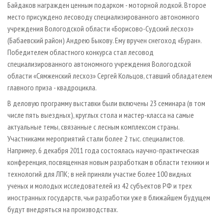
Байдаков награжден ценным подарком - моторной лодкой. Второе
место присуждено лесоводу специализированного автономного
учреждения Вологодской области «Борисово-­Судский лесхоз»
(Бабаевский район) Андрею Быкову. Ему вручен снегоход «Буран».
Победителем областного конкурса стал лесовод
специализированного автономного учреждения Вологодской
области «Сямженский лесхоз» Сергей Кольцов, ставший обладателем
главного приза - квадроцикла.
В деловую программу выставки были включены 23 семинара (в том
числе пять выездных), круглых стола и мастер­-класса на самые
актуальные темы, связанные с лесным комплексом страны.
Участниками мероприятий стали более 2 тыс. специалистов.
Например, 6 декабря 2011 года состоялась научно­-практическая
конференция, посвященная новым разработкам в области техники и
технологий для ЛПК; в ней приняли участие более 100 видных
ученых и молодых исследователей из 42 субъектов РФ и трех
иностранных государств, чьи разработки уже в ближайшем будущем
будут внедряться на производствах.