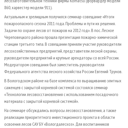
лесозаготовительной техники фирмы Komatsu (форвардер модели
860, харвестер модели 911).
Актуальным и зрелищным получился семинар-­совещание «Итоги
пожароопасного сезона 2011 года. Проблемы и пути их решения.
Задачи по охране лесов от пожаров на 2012 год». В пос. Лесное
Череповецкого района прошла презентация пожарно-­химической
станции третьего типа. В совещании приняли участие руководители
лесохозяйственных предприятий, представители лесной охраны,
руководители предприятий и крупные арендаторы со всей России.
Модератором совещания был заместитель руководителя
Федерального агентства лесного хозяйства России Евгений Трунов.
В Вологодском районе на базе комплекса по выращиванию элитных
саженцев с закрытой корневой системой состоялся семинар
«Технологии лесовосстановления с использованием посадочного
материала с закрытой корневой системой».
На семинаре обсуждались вопросы лесовосстановления, а также
реализации приоритетного инвестиционного проекта в области
освоения лесов САУ БУ «Вологдалесхоз». Для воспитанников