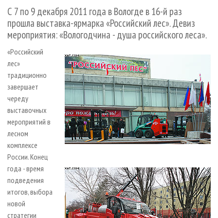
СУШКА ДРЕВЕСИНЫ
ПЕРСОНЫ
КОНТАКТЫ
РЕКЛАМА
С 7 по 9 декабря 2011 года в Вологде в 16-й раз
прошла выставка-ярмарка «Российский лес». Девиз
ПРОИЗВОДСТВО ДРЕВЕСНЫХ ПЛИТ
МОБИЛЬНЫЕ ВЫСТАВКИ
РЕКЛАМА НА САЙТЕ
мероприятия: «Вологодчина - душа российского леса».
ДЕРЕВЯННОЕ ДОМОСТРОЕНИЕ
ОФИЦИАЛЬНЫЕ ДЕЛЕГАЦИИ
«Российский
ПРОИЗВОДСТВО МЕБЕЛИ
ПРИОРИТЕТНЫЕ ИНВЕСТПРОЕКТЫ
лес»
БИОЭНЕРГЕТИКА
RUSSIAN FORESTRY REVIEW
традиционно
ЦБП
завершает
ГАЗЕТА ЛЕСПРОМФОРУМ
череду
ИНСТРУМЕНТ И МАТЕРИАЛЫ
БИБЛИОТЕКА СПЕЦИАЛИСТА
выставочных
мероприятий в
лесном
комплексе
России. Конец
года - время
подведения
итогов, выбора
новой
стратегии