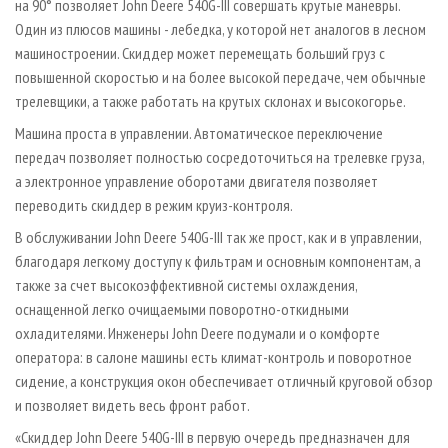
на 90° позволяет John Deere 540G­-III совершать крутые маневры.
Один из плюсов машины - лебедка, у которой нет аналогов в лесном
машиностроении. Скиддер может перемещать больший груз с
повышенной скоростью и на более высокой передаче, чем обычные
трелевщики, а также работать на крутых склонах и высокогорье.
Машина проста в управлении. Автоматическое переключение
передач позволяет полностью сосредоточиться на трелевке груза,
а электронное управление оборотами двигателя позволяет
переводить скиддер в режим круиз­-контроля.
В обслуживании John Deere 540G­-III так же прост, как и в управлении,
благодаря легкому доступу к фильтрам и основным компонентам, а
также за счет высокоэффективной системы охлаждения,
оснащенной легко очищаемыми поворотно­-откидными
охладителями. Инженеры John Deere подумали и о комфорте
оператора: в салоне машины есть климат­-контроль и поворотное
сидение, а конструкция окон обеспечивает отличный круговой обзор
и позволяет видеть весь фронт работ.
«Скиддер John Deere 540G­-III в первую очередь предназначен для