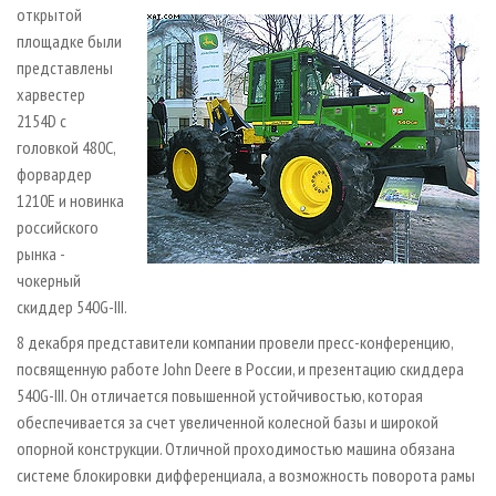
открытой
площадке были
представлены
харвестер
2154D с
головкой 480С,
форвардер
1210E и новинка
российского
рынка -
чокерный
скиддер 540G-III.
8 декабря представители компании провели пресс­-конференцию,
посвященную работе John Deere в России, и презентацию скиддера
540G­-III. Он отличается повышенной устойчивостью, которая
обеспечивается за счет увеличенной колесной базы и широкой
опорной конструкции. Отличной проходимостью машина обязана
системе блокировки дифференциала, а возможность поворота рамы