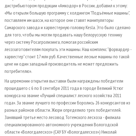
дистрибьютором продукции «Амкодор» в России, добавил к этому:
«Мы открыли большую программу с холдингом "Подъёмные машины",
поставляем им шасси, на которое они ставят манипуляторы
Самарского завода и харвестерную головку Kesla. Это было сделано
для того, чтобы мы могли продавать нашу белорусскую технику
через систему Росагролизинга, помогая российским
лесозаготовителям покупать эти машины. Наш комплекс "форвардер -
харвестер" стоит 17 млн руб. Качественные лесные машины по такой
цене ни один западный производитель не может предложить
потребителю».
На церемонии открытия выставки были награждены победители
прошедшего с 6 по 8 сентября 2011 года в городе Великий Устюг
конкурса на звание «Лучший специалист лесного хозяйства 2011
года». За звание лучшего по профессии боролись 26 конкурсантов из
разных районов области. Жюри определило трех победителей.
Занявший третье место лесовод Тотемского лесхоза - филиала
специализированного автономного учреждения Вологодской
области «Вологдалесхоз» (САУ БУ «Вологдалесхоз») Николай