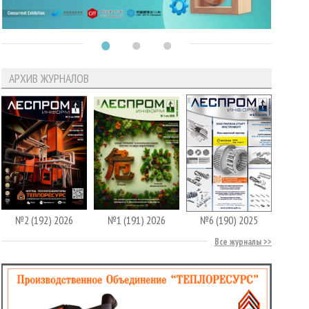
АРХИВ ЖУРНАЛОВ
№2 (192) 2026
№1 (191) 2026
№6 (190) 2025
Все журналы