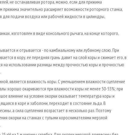
лей, не останавливая ротора, можно, если для прижима
зм прижима значительно расширяет возможности роторного станка,
я для подачи воздуха или рабочей жидкости в цилиндры,
ках, изготовлен в виде консольного рычага, на конце которого,
лывается и отрывается - по камбиальному или лубяному слою. При
ется в кору, ее передняя грань давит на слой коры и сжимает его, в
ся на использовании разницы между прочностью коры и прочностью
.
ной, является влажность коры. С уменьшением влажности сцепление
иалы хорошо окариваются при влажности коры не менее 50-55%; при
шое влияние на условия окорки оказывает температура коры и
ящаяся в коре и заболони, переходит в состояние льда. В
сины, а сила сцепления возрастает в несколько раз. Поэтому
ения окорки на станках с тупыми короснимателями мерзлой
.
25 кН на 1 м ширины скребка. Для окорки мерзлой древесины без