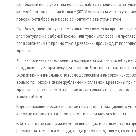
Скребковый инструмент выпускается либо со специально затупл
кромкой с углом резания больше 90°. Угол наклона δ - это угол 
поверхности бревна в месте ее контакта с инструментом.
Скребок удаляет кору по камбиальному слою, если прочность п
этом затупление рабочей кромки или тупой угол резания препят
слоя соизмерима с прочностью древесины, происходит послойно
древесины.
Для выполнения качественной нормальной окорки к скребку не
продавливание коры режущей кромкой. Достоинства использова
окорки при минимальных потерях древесины и высоком качестве
только при окорке свежесрубленной и сплавной древесины при 
древесины резко снижаются производительность и качество ок
товарный вид.
Короснимающий механизм состоит из ротора, обладающего углов
которые прижимаются к поверхности окариваемого бревна.
В большинстве конструкций короснимающих механизмов сила пр
регулироваться только тогда, когда ротор неподвижен, то есть