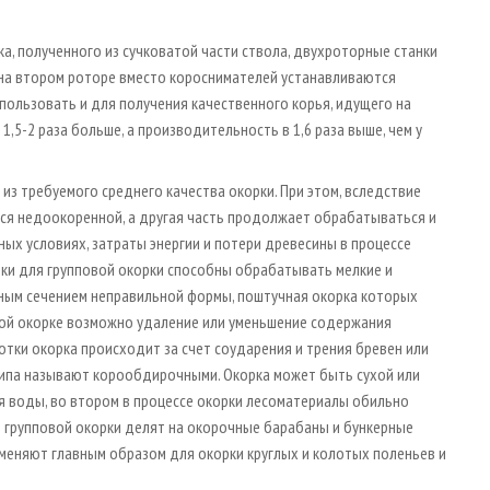
а, полученного из сучковатой части ствола, двухроторные станки
го на втором роторе вместо короснимателей устанавливаются
пользовать и для получения качественного корья, идущего на
,5-2 раза больше, а производительность в 1,6 раза выше, чем у
из требуемого среднего качества окорки. При этом, вследствие
тся недоокоренной, а другая часть продолжает обрабатываться и
вных условиях, затраты энергии и потери древесины в процессе
овки для групповой окорки способны обрабатывать мелкие и
чным сечением неправильной формы, поштучная окорка которых
вой окорке возможно удаление или уменьшение содержания
отки окорка происходит за счет соударения и трения бревен или
типа называют корообдирочными. Окорка может быть сухой или
я воды, во втором в процессе окорки лесоматериалы обильно
 групповой окорки делят на окорочные барабаны и бункерные
меняют главным образом для окорки круглых и колотых поленьев и