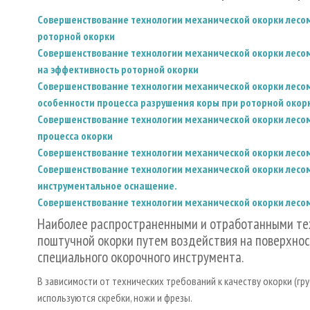
Совершенствование технологии механической окорки лесом
роторной окорки
Совершенствование технологии механической окорки лесом
на эффективность роторной окорки
Совершенствование технологии механической окорки лесом
особенности процесса разрушения коры при роторной окор
Совершенствование технологии механической окорки лесома
процесса окорки
Совершенствование технологии механической окорки лесом
Совершенствование технологии механической окорки лесом
инструментальное оснащение.
Совершенствование технологии механической окорки лесома
Наиболее распространенными и отработанными тех
поштучной окорки путем воздействия на поверхно
специального окорочного инструмента.
В зависимости от технических требований к качеству окорки (гру
используются скребки, ножи и фрезы.