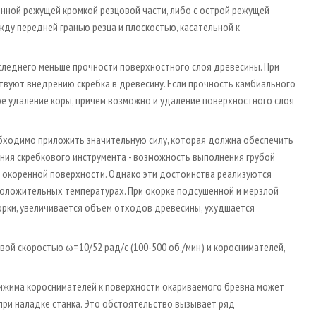
енной режущей кромкой резцовой части, либо с острой режущей
между передней гранью резца и плоскостью, касательной к
оследнего меньше прочности поверхностного слоя древесины. При
ствуют внедрению скребка в древесину. Если прочность камбиального
е удаление коры, причем возможно и удаление поверхностного слоя
обходимо приложить значительную силу, которая должна обеспечить
ния скребкового инструмента - возможность выполнения грубой
 окоренной поверхности. Однако эти достоинства реализуются
положительных температурах. При окорке подсушенной и мерзлой
орки, увеличивается объем отходов древесины, ухудшается
ой скоростью ω=10/52 рад/с (100-500 об./мин) и короснимателей,
ижима короснимателей к поверхности окариваемого бревна может
 при наладке станка. Это обстоятельство вызывает ряд