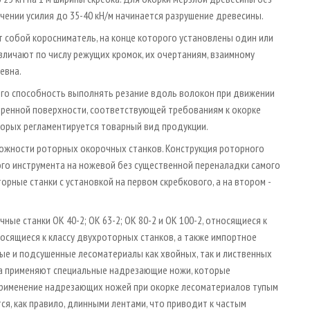
чении усилия до 35-40 кН/м начинается разрушение древесины.
 собой коросниматель, на конце которого установлены один или
зличают по числу режущих кромок, их очертаниям, взаимному
евна.
го способность выполнять резание вдоль волокон при движении
оренной поверхности, соответствующей требованиям к окорке
торых регламентируется товарный вид продукции.
ожности роторных окорочных станков. Конструкция роторного
го инструмента на ножевой без существенной переналадки самого
рные станки с установкой на первом скребкового, а на втором -
 станки ОК 40-­2; ОК 63­-2; ОК 80­-2 и ОК 100-­2, относящиеся к
относящиеся к классу двухроторных станков, а также импортное
е и подсушенные лесоматериалы как хвойных, так и лиственных
ка применяют специальные надрезающие ножи, которые
применение надрезающих ножей при окорке лесоматериалов тупым
ся, как правило, длинными лентами, что приводит к частым