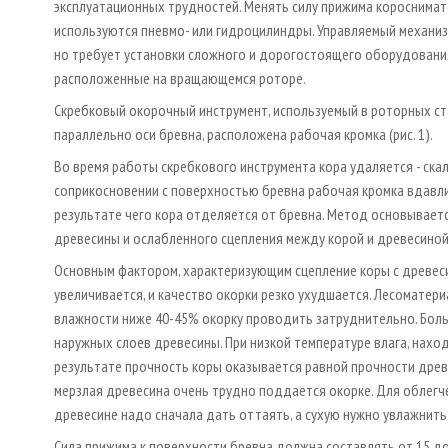
эксплуатационных трудностей. Менять силу прижима короснимате
используются пневмо­- или гидроцилиндры. Управляемый механи
но требует установки сложного и дорогостоящего оборудовани
расположенные на вращающемся роторе.
Скребковый окорочный инструмент, используемый в роторных стан
параллельно оси бревна, расположена рабочая кромка (рис. 1).
Во время работы скребкового инструмента кора удаляется - ска
соприкосновении с поверхностью бревна рабочая кромка вдавлива
результате чего кора отделяется от бревна. Метод основывает
древесины и ослабленного сцепления между корой и древесиной
Основным фактором, характеризующим сцепление коры с древеси
увеличивается, и качество окорки резко ухудшается. Лесоматер
влажности ниже 40-45% окорку проводить затруднительно. Боль
наружных слоев древесины. При низкой температуре влага, наход
результате прочность коры оказывается равной прочности древе
мерзлая древесина очень трудно поддается окорке. Для облегч
древесине надо сначала дать оттаять, а сухую нужно увлажнить
Сила прижима к поверхности бревна должна составлять от 15 до 