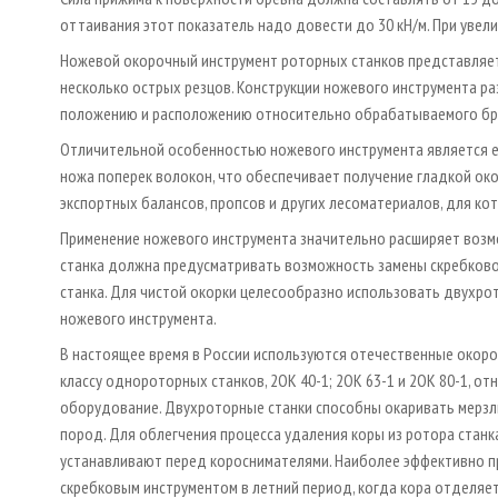
оттаивания этот показатель надо довести до 30 кН/м. При увели
Ножевой окорочный инструмент роторных станков представляет
несколько острых резцов. Конструкции ножевого инструмента ра
положению и расположению относительно обрабатываемого бр
Отличительной особенностью ножевого инструмента является е
ножа поперек волокон, что обеспечивает получение гладкой ок
экспортных балансов, пропсов и других лесоматериалов, для ко
Применение ножевого инструмента значительно расширяет возм
станка должна предусматривать возможность замены скребково
станка. Для чистой окорки целесообразно использовать двухрото
ножевого инструмента.
В настоящее время в России используются отечественные окорочные
классу однороторных станков, 2ОК 40­-1; 2ОК 63­-1 и 2ОК 80­-1, 
оборудование. Двухроторные станки способны окаривать мерзлы
пород. Для облегчения процесса удаления коры из ротора стан
устанавливают перед короснимателями. Наиболее эффективно 
скребковым инструментом в летний период, когда кора отделяет