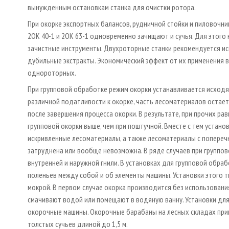
вынужденным остановкам станка для очистки ротора.
При окорке экспортных балансов, рудничной стойки и пиловочник
2ОК 40-­1 и 2ОК 63­-1 одновременно зачищают и сучья. Для это
зачистные инструменты. Двухроторные станки рекомендуется ис
дубильные экстракты. Экономический эффект от их применения в 1
однороторных.
При групповой обработке режим окорки устанавливается исходя 
различной податливости к окорке, часть лесоматериалов остае
после завершения процесса окорки. В результате, при прочих ра
групповой окорки выше, чем при поштучной. Вместе с тем устан
искривленные лесоматериалы, а также лесоматериалы с попере
затруднена или вообще невозможна. В ряде случаев при группо
внутренней и наружной гнили. В установках для групповой обраб
поленьев между собой и об элементы машины. Установки этого 
мокрой. В первом случае окорка производится без использовани
смачивают водой или помещают в водяную ванну. Установки для
окорочные машины. Окорочные барабаны на лесных складах при
толстых сучьев длиной до 1,5 м.