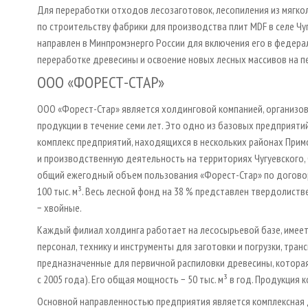
Для переработки отходов лесозаготовок, лесопиления из мягк
по строительству фабрики для производства плит MDF в селе Чу
направлен в Минпромэнерго России для включения его в федера
переработке древесины и освоение новых лесных массивов на пе
ООО «ФОРЕСТ-СТАР»
ООО «Форест-Стар» является холдинговой компанией, организов
продукции в течение семи лет. Это одно из базовых предприят
комплекс предприятий, находящихся в нескольких районах Прим
и производственную деятельность на территориях Чугуевского, 
общий ежегодный объем пользования «Форест-Стар» по договор
100 тыс. м³. Весь лесной фонд на 38 % представлен твердолист
− хвойные.
Каждый филиал холдинга работает на лесосырьевой базе, имеет
персонал, технику и инструменты для заготовки и погрузки, тр
предназначенные для первичной распиловки древесины, которая 
с 2005 года). Его общая мощность − 50 тыс. м³ в год. Продукция 
Основной направленностью предприятия является комплексная 