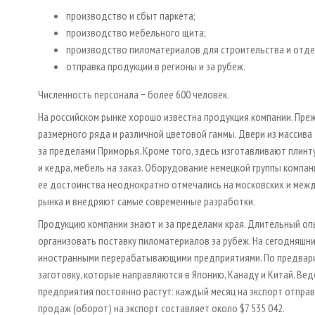
производство и сбыт паркета;
производство мебельного щита;
производство пиломатериалов для строительства и отдел
отправка продукции в регионы и за рубеж.
Численность персонала − более 600 человек.
На российском рынке хорошо известна продукция компании. Преж
размерного ряда и различной цветовой гаммы. Двери из массива 
за пределами Приморья. Кроме того, здесь изготавливают плинту
и кедра, мебель на заказ. Оборудование немецкой группы компан
ее достоинства неоднократно отмечались на московских и межд
рынка и внедряют самые современные разработки.
Продукцию компании знают и за пределами края. Длительный оп
организовать поставку пиломатериалов за рубеж. На сегодняшни
иностранными перерабатывающими предприятиями. По предвари
заготовку, которые направляются в Японию, Канаду и Китай. Ве
предприятия постоянно растут: каждый месяц на экспорт отпра
продаж (оборот) на экспорт составляет около $7 535 042.