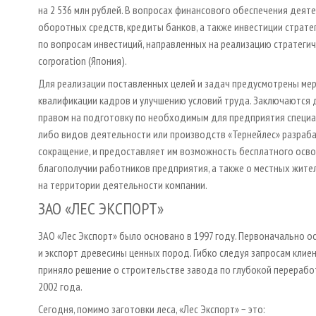
на 2 536 млн рублей. В вопросах финансового обеспечения дея
оборотных средств, кредиты банков, а также инвестиции страте
по вопросам инвестиций, направленных на реализацию стратегич
сorporation (Япония).
Для реализации поставленных целей и задач предусмотрены ме
квалификации кадров и улучшению условий труда. Заключаются
правом на подготовку по необходимым для предприятия специал
либо видов деятельности или производств «Тернейлес» разраб
сокращение, и предоставляет им возможность бесплатного осво
благополучии работников предприятия, а также о местных жит
на территории деятельности компании.
ЗАО «ЛЕС ЭКСПОРТ»
ЗАО «Лес Экспорт» было основано в 1997 году. Первоначально 
и экспорт древесины ценных пород. Гибко следуя запросам клие
приняло решение о строительстве завода по глубокой перерабо
2002 года.
Сегодня, помимо заготовки леса, «Лес Экспорт» − это: