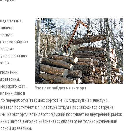
зводственных
омплекс
ическую
 в трех районах
 площади
ому пользованию
ловек.
выполнении
 древесины.
морского края.
Этот лес пойдет на экспорт
омпании: завод
 по переработке твердых сортов «ПТС Хардвуд» и «Пластун»,
еется порт-пункт в п. Пластуне, откуда производится отгрузка
ны на экспорт, часть лесопродукции поступает на внутренний рынок
ьных щитов. Сегодня «Тернейлес» является не только крупнейшим
боткой древесины.