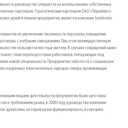
тельности руководство опирается на использование собственных
гических партнеров. Стратегическим партнером ОАО «Тернейлес»
еских целей и планов предприятия, является компания Sumitomo
роприятия по увеличению численности персонала, повышению
 договоры с учебными заведениями. При этом преимущественным
ьностям пользуются местные жители. В случаях сокращений каких-
атывает план переподготовки работников, попадающих под
ения новой специальности. Предприятие заботится о социальном
елях и коренных малочисленных народах севера, проживающих
основными видами деятельности предприятия были заготовка
нтов и требованиям рынка, в 2000 году руководство компании
тке древесины, который начал функционировать в середине