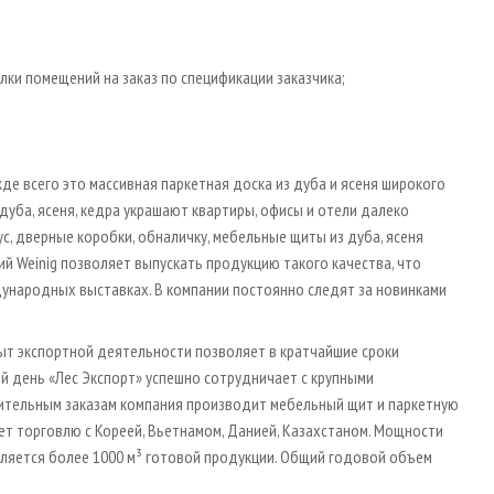
ки помещений на заказ по спецификации заказчика;
де всего это массивная паркетная доска из дуба и ясеня широкого
дуба, ясеня, кедра украшают квартиры, офисы и отели далеко
с, дверные коробки, обналичку, мебельные щиты из дуба, ясеня
ий Weinig позволяет выпускать продукцию такого качества, что
ународных выставках. В компании постоянно следят за новинками
ыт экспортной деятельности позволяет в кратчайшие сроки
й день «Лес Экспорт» успешно сотрудничает с крупными
тельным заказам компания производит мебельный щит и паркетную
дет торговлю с Кореей, Вьетнамом, Данией, Казахстаном. Мощности
вляется более 1000 м³ готовой продукции. Общий годовой объем