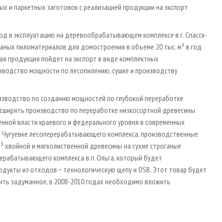
ых и паркетных заготовок с реализацией продукции на экспорт
од в эксплуатацию на деревообрабатывающем комплексе в г. Спасск-
аных пиломатериалов для домостроения в объеме 20 тыс. м³ в год
ая продукция пойдет на экспорт в виде комплектных
изводство мощности по лесопилению, сушке и производству
изводство по созданию мощностей по глубокой переработке
расширять производство по переработке низкосортной древесины
енной власти краевого и федерального уровня в современных
 в Чугуевке лесоперерабатывающего комплекса, производственные
³ хвойной и мягколиственной древесины на сухие строганые
ерабатывающего комплекса в п. Ольга, который будет
родукты из отходов − технологическую щепу и ОSВ. Этот товар будет
твить задуманное, в 2008-2010 годах необходимо вложить