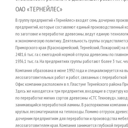
ОАО «ТЕРНЕЙЛЕС»
В группу предприятий «Тернейлес» входят семь дочерних прои
предприятий, которые составляют единый производственный к
по заготовке и переработке древесины, ведут единую технолог
и экономическую политику. Деятельность группы осуществляется
Приморского края (Красноармейский, Тернейский, Пожарский) на
2481,6 тыс. га с ежегодной нормой отпуска древесины по главн
1936,1 тыс. га. На предприятиях группы работают более 3 тыс. че
Компания образована в июне 1992 года и специализируется на 
лесозаготовительных работ и работ, связанных с переработкой
Офис компании расположен в п. Пластуне Тернейского района При
Здесь же находятся и три предприятия, входящие в структуру к
по переработке мягких сортов древесины «СТС Текновуд», завод
занимающийся переработкой ламины. В распоряжении компании им
круглых лесоматериалов на теплоходы. Помимо отгрузок древеси
дочерним предприятиям для переработки и производства мебел
лесозаготовителем края. Компания занимается глубокой перера