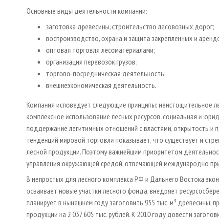
Основные виды деятельности компании:
заготовка древесины, строительство лесовозных дорог;
воспроизводство, охрана и защита закрепленных и аренд
оптовая торговля лесомате­риалами;
организация перевозок грузов;
торгово-посредническая деятель­ность;
внешнеэкономическая деятельность.
Компания исповедует следующие принципы: неистощительное ле
комплексное использование лесных ресурсов, социальная и юрид
поддержание легитимных отношений с властями, открытость и 
тенденций мировой торговли показывает, что существует и стр
лесной продукции. Поэтому важнейшим приоритетом деятельност
управления окружающей средой, отвечающей международно призн
В непростых для лесного комплекса РФ и Дальнего Востока эко
осваивает новые участки лесного фонда, внедряет ресурсосбер
планирует в нынешнем году заготовить 955 тыс. м³ древесины, п
продукции на 2 037 605 тыс. рублей. К 2010 году довести загото