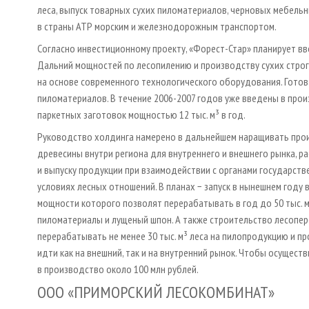
леса, выпуск товарных сухих пиломатериалов, черновых мебельн
в страны АТР морским и железнодорожным транспортом.
Согласно инвестиционному проекту, «Форест-Стар» планирует вв
Дальний мощностей по лесопилению и производству сухих строг
на основе современного технологического оборудования. Готов
пиломатериалов. В течение 2006-2007 годов уже введены в про
паркетных заготовок мощностью 12 тыс. м³ в год.
Руководство холдинга намерено в дальнейшем наращивать про
древесины внутри региона для внутреннего и внешнего рынка, 
и выпуску продукции при взаимодействии с органами государств
условиях лесных отношений. В планах − запуск в нынешнем году
мощности которого позволят перерабатывать в год до 50 тыс. м
пиломатериалы и лущеный шпон. А также строительство лесопер
перерабатывать не менее 30 тыс. м³ леса на пилопродукцию и п
идти как на внешний, так и на внутренний рынок. Чтобы осущес
в производство около 100 млн рублей.
ООО «ПРИМОРСКИЙ ЛЕСОКОМБИНАТ»