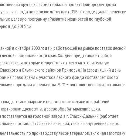
олиственных круглых лесоматериалов проект Приморсклеспрома
гуевке и завода по производству плит OSB в городе Дальнереченске
льную целевую программу «Развитие мощностей по глубокой
риод до 2015 г.»
анной в октябре 2000 года и работающей на рынке поставок лесной
ий лесной промышленности края. Холдинг представляет собой
орского края, которые осуществляют лесозаготовительную
Спасского и Ольгинского районов Приморья. На сегодняшний день
ам на право аренды участков лесного фонда составляет около
венными породами деревьев, на 29 % − мягколиственными, остальное
 склады, стационарные и передвижные механизмы, рабочий
анспортировки древесины, дерево­обрабатывающие цеха,
поставляется на головной завод в г. Спасск-Дальний (работает
компании поставляется как на внешний, так и на внутренний рынок.
деятельность по производству лесоматериалов, включая заготовку