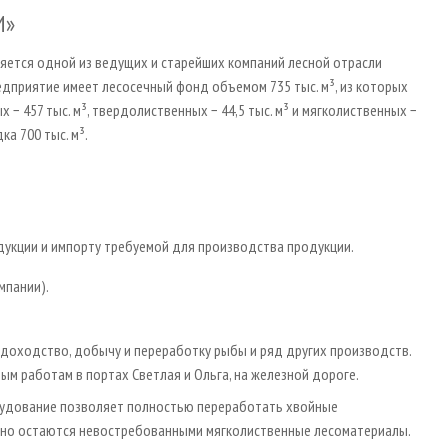
И»
яется одной из ведущих и старейших компаний лесной отрасли
редприятие имеет лесосечный фонд объемом 735 тыс. м³, из которых
 − 457 тыс. м³, твердолиственных − 44,5 тыс. м³ и мягколиственных −
ка 700 тыс. м³.
укции и импорту требуемой для производства продукции.
мпании).
удоходство, добычу и переработку рыбы и ряд других производств.
м работам в портах Светлая и Ольга, на железной дороге.
рудование позволяет полностью переработать хвойные
 но остаются невостребованными мягколиственные лесоматериалы.