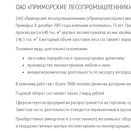
ОАО «ПРИМОРСКИЕ ЛЕСОПРОМЫШЛЕННИК
ОАО «Приморские лесопромышленники» («Приморсклеспром») явл
Приморья. В декабре 2007 года компании исполнилось 75 лет. П
производится 648 тыс. м³ круглых лесоматериалов, из них хвойных
146,5 тыс. м³. Ежегодный объем заготовок леса составляет поряд
Основные виды деятельности компании:
заготовка, переработка и транспортировка древесины;
производство пиломатериалов, мебели и окон;
внешнеэкономическая деятельность по экспорту лесопрод
В компании работают более 3800 человек (включая дочерние ко
Годовой оборот составляет около 2 млрд рублей.
Сфера интересов предприятия распространяется на торговлю, с
Заметная часть деятельности отводится перевалочным и грузовы
Приобретенное (импортное и отечественное) лесопильное обо
и твердолиственные круглые лесоматериалы на пилопродукцию,