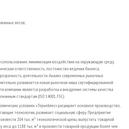
ованных лесов;
сопользование, минимизация воздействия на окружающую среду,
ическая ответственность, постоянство ведения бизнеса,
прозрачность деятельности. Анализ современных рыночных
емительно развивается новая рыночная ниша сертифицированной
и компании является разработка и внедрение системы качества
анным стандартам (ISO 14001, FSC).
номических условиях «Тернейлес» расширяет основное производство,
егающие технологии, развивает социальную сферу. Предприятие
роизвести 204 тыс. м³ технологической щепы, выпустить товарной
вку леса до 1188 тыс. м³ и произвести товарной продукции более чем