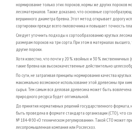
нормирование только этих пороков, нормы же других пороков м
лесоматериалов. Также доказано, что основные сортообразующ
вершинного диаметра бревна. Этот метод открывает дорогу ис
сортировки прежде всего пиловочника и повышает точность пл
Следует уточнить подходы к сортообразованию круглых лесом
размерам пороков на три сорта. При этом в материалах высшего, т.
другие пороки.
Хотя известно, что почти у 20 % хвойных и 30 % лиственничных
такие бревна как высококачественные действительно целесообра
По сути, не затрагивая принципы нормирования качества кругл
максимально возможное использование этой древесины при хим
сырья. Тем самым вся деловая древесина может быть вовлечена
природного ресурса будет оптимальной.
До принятия нормативных решений государственного формата, 
быть проведена в формате стандарта организации (СТО), что со
№ 184-ФЗ0 «О техническом регулировании». Такой СТО может при
лесопромышленная компания или Рослесхоз.