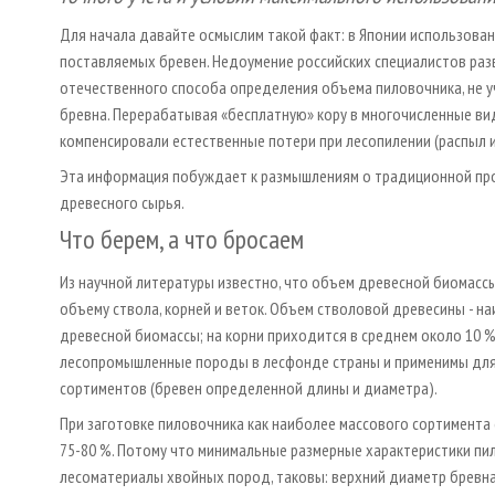
Для начала давайте осмыслим такой факт: в Японии использован
поставляемых бревен. Недоумение российских специалистов раз
отечественного способа определения объема пиловочника, не 
бревна. Перерабатывая «бесплатную» кору в многочисленные ви
компенсировали естественные потери при лесопилении (распыл и
Эта информация побуждает к размышлениям о традиционной про
древесного сырья.
Что берем, а что бросаем
Из научной литературы известно, что объем древесной биомассы
объему ствола, корней и веток. Объем стволовой древесины - н
древесной биомассы; на корни приходится в среднем около 10 %,
лесопромышленные породы в лесфонде страны и применимы для 
сортиментов (бревен определенной длины и диаметра).
При заготовке пиловочника как наиболее массового сортимент
75-80 %. Потому что минимальные размерные характеристики пил
лесоматериалы хвойных пород, таковы: верхний диаметр бревна - 