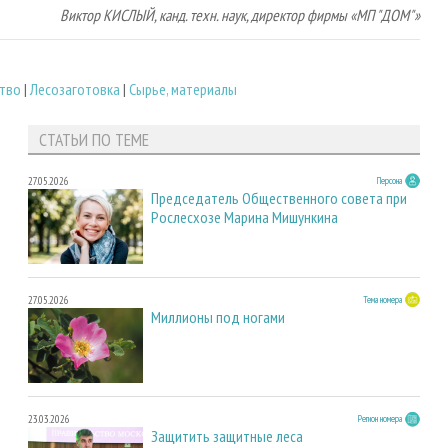
Виктор КИСЛЫЙ, канд. техн. наук, директор фирмы «МП "ДОМ"»
ство
|
Лесозаготовка
|
Сырье, материалы
СТАТЬИ ПО ТЕМЕ
27.05.2026
Персона
Председатель Общественного совета при
Рослесхозе Марина Мишункина
27.05.2026
Тема номера
Миллионы под ногами
23.03.2026
Регион номера
Защитить защитные леса