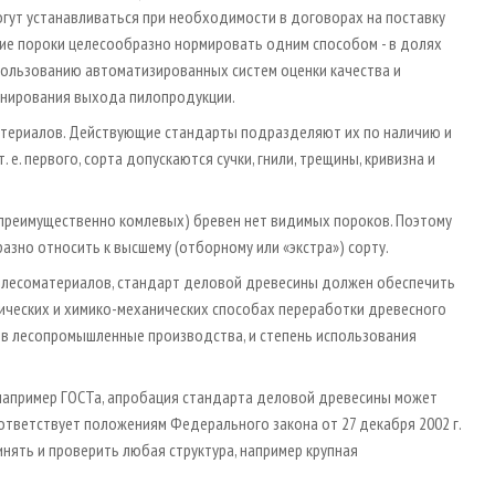
огут устанавливаться при необходимости в договорах на поставку
ие пороки целесообразно нормировать одним способом - в долях
пользованию автоматизированных систем оценки качества и
анирования выхода пилопродукции.
атериалов. Действующие стандарты подразделяют их по наличию и
 е. первого, сорта допускаются сучки, гнили, трещины, кривизна и
 (преимущественно комлевых) бревен нет видимых пороков. Поэтому
зно относить к высшему (отборному или «экстра») сорту.
ых лесоматериалов, стандарт деловой древесины должен обеспечить
ических и химико-механических способах переработки древесного
 в лесопромышленные производства, и степень использования
например ГОСТа, апробация стандарта деловой древесины может
ответствует положениям Федерального закона от 27 декабря 2002 г.
нять и проверить любая структура, например крупная