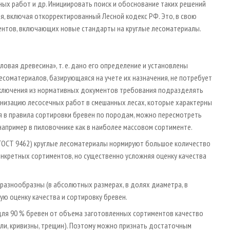
ых работ и др. Инициировать поиск и обоснование таких решений
, включая откорректированный Лесной кодекс РФ. Это, в свою
нтов, включающих новые стандарты на круглые лесоматериалы.
вая древесина», т. е. дано его определение и установлены
соматериалов, базирующаяся на учете их назначения, не потребует
исключения из нормативных документов требования подразделять
низацию лесосечных работ в смешанных лесах, которые характерны
я в правила сортировки бревен по породам, можно пересмотреть
например в пиловочнике как в наиболее массовом сортименте.
(ГОСТ 9462) круглые лесоматериалы нормируют большое количество
конкретных сортиментов, но существенно усложняя оценку качества
разнообразны (в абсолютных размерах, в долях диаметра, в
ую оценку качества и сортировку бревен.
для 90 % бревен от объема заготовленных сортиментов качество
или, кривизны, трещин). Поэтому можно признать достаточным