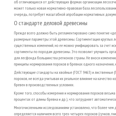
об отличающихся от действующих формах организации лесосечн
может только новая нормативно-правовая база лесопользования
очередь, потребует масштабной апробации нормативных докуме
О стандарте деловой древесины
Прежде всего должно быть регламентировано само понятие «дело
размерные параметры этой древесины. Сортиментация круглых ле
существенных изменений, но ее можно унифицировать за счет 
сортименты по породам древесины. Это позволит улучшить орга
для лесфонда большинства регионов страны. Не внося изменени
принципы нормирования пороков в бревнах одного назначения, 
Действующие стандарты на хвойные (ГОСТ 9463) и лиственные 
пороков, не всегда учитывая их реальное влияние на качество 
бревен в производственных условиях.
Кроме того, способы измерения и нормирования пороков весьма 
процентах от длины бревна и др.), что затрудняет автоматическ
Многочисленными исследованиями установлено, что более чем 
определяется наличием всего трех-четырех пороков (сучков, гн