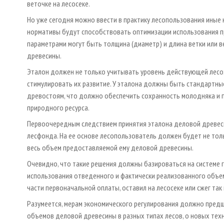
веточке на лесосеке.
Но уже сегодня можно ввести в практику лесопользования ины
нормативы будут способствовать оптимизации использования п
параметрами могут быть толщина (диаметр) и длина ветки или в
древесины.
Эталон должен не только учитывать уровень действующей лесоз
стимулировать их развитие. У эталона должны быть стандартны
древостоям, что должно обеспечить сохранность молодняка и 
природного ресурса.
Первоочередным следствием принятия эталона деловой древес
лесфонда. На ее основе лесопользователь должен будет не толь
весь объем предоставляемой ему деловой древесины.
Очевидно, что такие решения должны базироваться на системе 
использования отведенного и фактически реализованного объем
части первоначальной оплаты, оставил на лесосеке или сжег та
Разумеется, мерам экономического регулирования должно предш
объемов деловой древесины в разных типах лесов, о новых тех