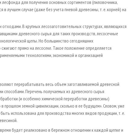
и лесфонда для получения основных сортиментов (пиловочника,
 в лучшем случае (даже без учета пневой древесины, т. е. корней) на
 отходами. В крупных лесозаготовительных структурах, являющихся
вщиками древесного сырья для таких производств, лесосечные
ехнологической щепы. Но большинство сегодняшних
 сжигают прямо на лесосеке. Такое положение определяется
применяемыми технологиями, экономикой и организацией
воляют перерабатывать весь объем заготавливаемой древесной
ми способами. Перечень получаемых из древесного сырья
обработки (и особенно химической переработки древесины)
 прошлом земной цивилизации, сколько в ее будущем». Словом, уже
быть использована для производства многих видов продукции, т. е.
евесиной.
время будет реализовано в бережном отношении к каждой щепке и