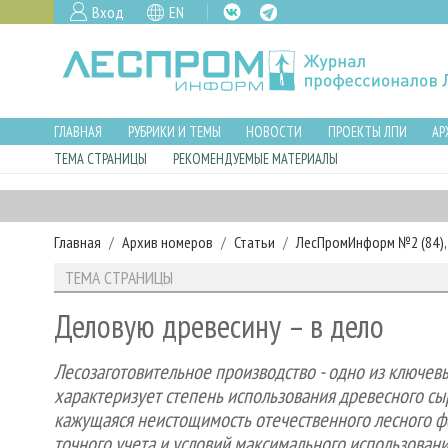
Вход
EN
ГЛАВНАЯ
РУБРИКИ И ТЕМЫ
НОВОСТИ
ПРОЕКТЫ ЛПИ
АР
ТЕМА СТРАНИЦЫ
РЕКОМЕНДУЕМЫЕ МАТЕРИАЛЫ
Главная
Архив номеров
Статьи
ЛесПромИнформ №2 (84), 
ТЕМА СТРАНИЦЫ
Деловую древесину – в дело
Лесозаготовительное производство - одно из ключе
характеризует степень использования древесного сы
кажущаяся неистощимость отечественного лесного фо
точного учета и условий максимального использовани