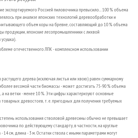
ие экспортируемого Россией пиловочника превысило... 100 % объема
веялось при анализе японских технологий деревообработки и
учитывающего объем коры на бревне, составляющий до 10 % объема
ды продукции, японские лесопромышленники с лихвой
 усушка).
блеме отечественного ЛПК - комплексном использовании
 растущего дерева (исключая листья или хвою) равен суммарному
аиболее весомой части биомассы - может достигать 75-90 % объема
 а на ветки - менее 10 %. Эти цифры характеризуют основные
товарных древостоев, т. е. пригодных для получения требуемых
а степень использования стволовой древесины обычно не превышает
овочника по действующему стандарту, в частности, на круглые
14 см, длина - 3 м. Остатки ствола с иными параметрами могут