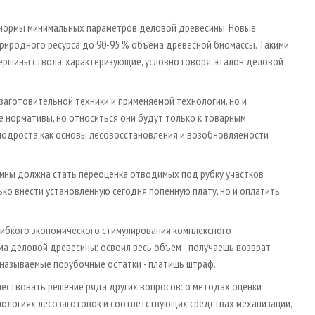
е нормы минимальных параметров деловой древесины. Новые
риродного ресурса до 90-95 % объема древесной биомассы. Такими
ершины ствола, характеризующие, условно говоря, эталон деловой
аготовительной техники и применяемой технологии, но и
е нормативы, но относиться они будут только к товарным
подроста как основы лесовосстановления и возобновляемости
ины должна стать переоценка отводимых под рубку участков
ко внести установленную сегодня попенную плату, но и оплатить
гибкого экономического стимулирования комплексного
а деловой древесины: освоил весь объем - получаешь возврат
к называемые порубочные остатки - платишь штраф.
ествовать решение ряда других вопросов: о методах оценки
нологиях лесозаготовок и соответствующих средствах механизации,