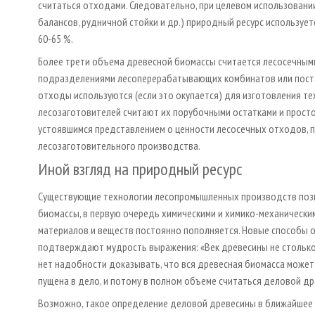
считаться отходами. Следовательно, при целевом использовани
балансов, рудничной стойки и др.) природный ресурс используется
60-65 %.
Более трети объема древесной биомассы считается лесосечными
подразделениями лесоперерабатывающих комбинатов или поста
отходы используются (если это окупается) для изготовления т
лесозаготовителей считают их порубочными остатками и просто
устоявшимся представлением о ценности лесосечных отходов, 
лесозаготовительного производства.
Иной взгляд на природный ресурс
Существующие технологии лесопромышленных производств поз
биомассы, в первую очередь химическими и химико-механически
материалов и веществ постоянно пополняется. Новые способы 
подтверждают мудрость выражения: «Век древесины не столько в
нет надобности доказывать, что вся древесная биомасса может 
пущена в дело, и потому в полном объеме считаться деловой др
Возможно, такое определение деловой древесины в ближайшее 