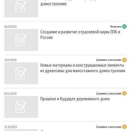
СУШКА ДРЕВЕСИНЫ
домостроения
ПЕРСОНЫ
КОНТАКТЫ
РЕКЛАМА
ПРОИЗВОДСТВО ДРЕВЕСНЫХ ПЛИТ
МОБИЛЬНЫЕ ВЫСТАВКИ
РЕКЛАМА НА САЙТЕ
ДЕРЕВЯННОЕ ДОМОСТРОЕНИЕ
ОФИЦИАЛЬНЫЕ ДЕЛЕГАЦИИ
06.08.2019
Лесная наука
Создание и развитие отраслевой науки ЛПК в
ПРОИЗВОДСТВО МЕБЕЛИ
ПРИОРИТЕТНЫЕ ИНВЕСТПРОЕКТЫ
России
БИОЭНЕРГЕТИКА
RUSSIAN FORESTRY REVIEW
ЦБП
ГАЗЕТА ЛЕСПРОМФОРУМ
25.03.2019
Деревянное домостроение
ИНСТРУМЕНТ И МАТЕРИАЛЫ
БИБЛИОТЕКА СПЕЦИАЛИСТА
Новые материалы и конструкционные элементы
из древесины для малоэтажного домостроения
01.02.2019
Деревянное домостроение
Прошлое и будущее деревянного дома
31.10.2018
Деревянное домостроение