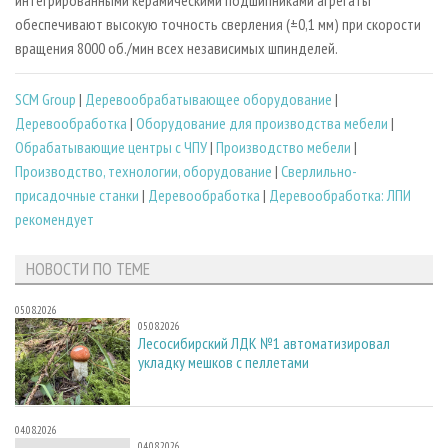
интегрированными керамическими подшипниками агрегаты
обеспечивают высокую точность сверления (±0,1 мм) при скорости
вращения 8000 об./мин всех независимых шпинделей.
SCM Group
|
Деревообрабатывающее оборудование
|
Деревообработка
|
Оборудование для производства мебели
|
Обрабатывающие центры с ЧПУ
|
Производство мебели
|
Производство, технологии, оборудование
|
Сверлильно-
присадочные станки
|
Деревообработка
|
Деревообработка: ЛПИ
рекомендует
НОВОСТИ ПО ТЕМЕ
05.08.2026
05.08.2026
Лесосибирский ЛДК №1 автоматизировал
укладку мешков с пеллетами
04.08.2026
04.08.2026