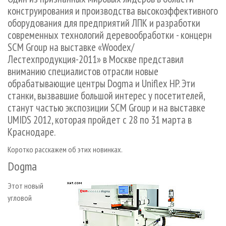
СУШКА ДРЕВЕСИНЫ
ПЕРСОНЫ
КОНТАКТЫ
РЕКЛАМА
конструирования и производства высокоэффективного
оборудования для предприятий ЛПК и разработки
ПРОИЗВОДСТВО ДРЕВЕСНЫХ ПЛИТ
МОБИЛЬНЫЕ ВЫСТАВКИ
РЕКЛАМА НА САЙТЕ
современных технологий деревообработки - концерн
ДЕРЕВЯННОЕ ДОМОСТРОЕНИЕ
ОФИЦИАЛЬНЫЕ ДЕЛЕГАЦИИ
SCM Group на выставке «Woodex/
ПРОИЗВОДСТВО МЕБЕЛИ
ПРИОРИТЕТНЫЕ ИНВЕСТПРОЕКТЫ
Лестехпродукция-2011» в Москве представил
вниманию специалистов отрасли новые
БИОЭНЕРГЕТИКА
RUSSIAN FORESTRY REVIEW
обрабатывающие центры Dogma и Uniflex HP. Эти
ЦБП
ГАЗЕТА ЛЕСПРОМФОРУМ
станки, вызвавшие большой интерес у посетителей,
станут частью экспозиции SCM Group и на выставке
ИНСТРУМЕНТ И МАТЕРИАЛЫ
БИБЛИОТЕКА СПЕЦИАЛИСТА
UMIDS 2012, которая пройдет с 28 по 31 марта в
Краснодаре.
Коротко расскажем об этих новинках.
Dogma
Этот новый
угловой