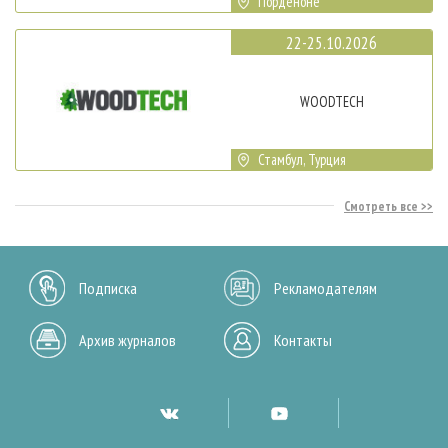
Порденоне
22-25.10.2026
WOODTECH
Стамбул, Турция
Смотреть все
Подписка
Рекламодателям
Архив журналов
Контакты