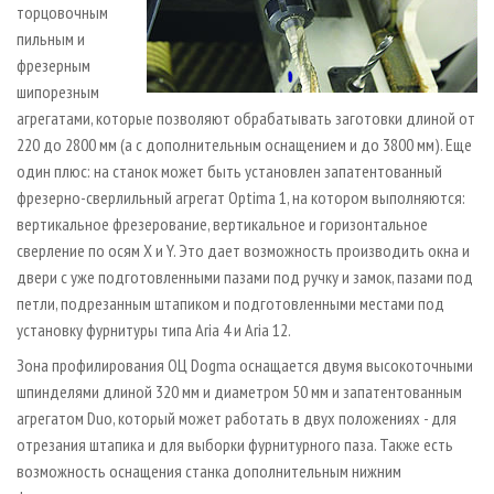
торцовочным
пильным и
фрезерным
шипорезным
агрегатами, которые позволяют обрабатывать заготовки длиной от
220 до 2800 мм (а с дополнительным оснащением и до 3800 мм). Еще
один плюс: на станок может быть установлен запатентованный
фрезерно-сверлильный агрегат Optima 1, на котором выполняются:
вертикальное фрезерование, вертикальное и горизонтальное
сверление по осям X и Y. Это дает возможность производить окна и
двери с уже подготовленными пазами под ручку и замок, пазами под
петли, подрезанным штапиком и подготовленными местами под
установку фурнитуры типа Aria 4 и Aria 12.
Зона профилирования ОЦ Dogma оснащается двумя высокоточными
шпинделями длиной 320 мм и диаметром 50 мм и запатентованным
агрегатом Duo, который может работать в двух положениях - для
отрезания штапика и для выборки фурнитурного паза. Также есть
возможность оснащения станка дополнительным нижним