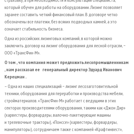
страховку, а при необходимости и консультации специалиста,
который обучен для работы на оборудовании. Лизинг позволяет
заранее составить четкий финансовый план. В договоре четко
обозначены все платежи, без всяких подводных камней, а это
означает стабильность бизнеса.
Одна из российских лизинговых компаний, в которой можно
заключить договор на лизинг оборудования для лесной отрасли, −
ООО «ТрансФин-М».
О
том
,
что
компания
может
предложить
лесопромышленникам
,
нам
рассказал
ее
генеральный
директор
Эдуард
Иванович
Керецман
.
– Одна из наших специализаций − лизинг лесозаготовительной
техники, оборудования для переработки и производства мебели,
стройматериалов. «ТрансФин-М» работает с ведущими в этих
секторах производителями оборудования, такими как «Джон Дир»
(харвестеры, форвардеры, валочно-пакетирующие машины
и трелевочные тракторы), «Понссе» (харвестеры, форвардеры,
манипуляторы), сотрудничаем также с компанией «Крафтинвест»,