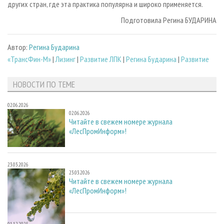
других стран, где эта практика популярна и широко применяется.
Подготовила Регина БУДАРИНА
Автор:
Регина Бударина
«ТрансФин-М»
|
Лизинг
|
Развитие ЛПК
|
Регина Бударина
|
Развитие
НОВОСТИ ПО ТЕМЕ
02.06.2026
02.06.2026
Читайте в свежем номере журнала
«ЛесПромИнформ»!
23.03.2026
23.03.2026
Читайте в свежем номере журнала
«ЛесПромИнформ»!