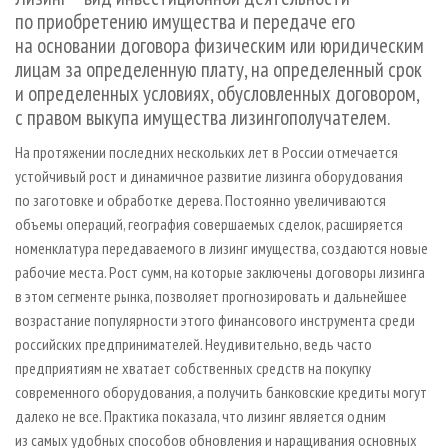
СУШКА ДРЕВЕСИНЫ
ПЕРСОНЫ
КОНТАКТЫ
РЕКЛАМА
по приобретению имущества и передаче его
на основании договора физическим или юридическим
ПРОИЗВОДСТВО ДРЕВЕСНЫХ ПЛИТ
МОБИЛЬНЫЕ ВЫСТАВКИ
РЕКЛАМА НА САЙТЕ
лицам за определенную плату, на определенный срок
ДЕРЕВЯННОЕ ДОМОСТРОЕНИЕ
ОФИЦИАЛЬНЫЕ ДЕЛЕГАЦИИ
и определенных условиях, обусловленных договором,
ПРОИЗВОДСТВО МЕБЕЛИ
ПРИОРИТЕТНЫЕ ИНВЕСТПРОЕКТЫ
с правом выкупа имущества лизингополучателем.
БИОЭНЕРГЕТИКА
RUSSIAN FORESTRY REVIEW
На протяжении последних нескольких лет в России отмечается
устойчивый рост и динамичное развитие лизинга оборудования
ЦБП
ГАЗЕТА ЛЕСПРОМФОРУМ
по заготовке и обработке дерева. Постоянно увеличиваются
ИНСТРУМЕНТ И МАТЕРИАЛЫ
БИБЛИОТЕКА СПЕЦИАЛИСТА
объемы операций, география совершаемых сделок, расширяется
номенклатура передаваемого в лизинг имущества, создаются новые
рабочие места. Рост сумм, на которые заключены договоры лизинга
в этом сегменте рынка, позволяет прогнозировать и дальнейшее
возрастание популярности этого финансового инструмента среди
российских предпринимателей. Неудивительно, ведь часто
предприятиям не хватает собственных средств на покупку
современного оборудования, а получить банковские кредиты могут
далеко не все. Практика показала, что лизинг является одним
из самых удобных способов обновления и наращивания основных