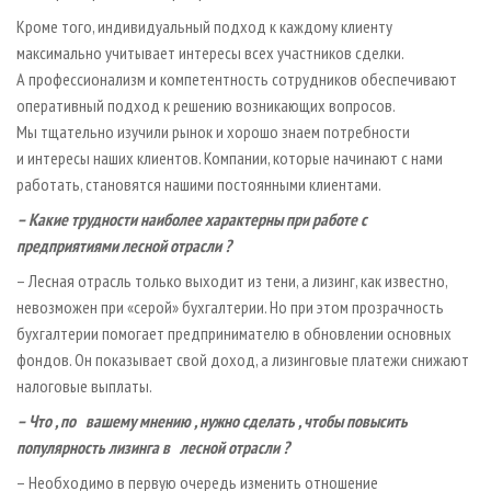
Кроме того, индивидуальный подход к каждому клиенту
максимально учитывает интересы всех участников сделки.
А профессионализм и компетентность сотрудников обеспечивают
оперативный подход к решению возникающих вопросов.
Мы тщательно изучили рынок и хорошо знаем потребности
и интересы наших клиентов. Компании, которые начинают с нами
работать, становятся нашими постоянными клиентами.
–
Какие
трудности
наиболее
характерны
при
работе
с
предприятиями
лесной
отрасли
?
– Лесная отрасль только выходит из тени, а лизинг, как известно,
невозможен при «серой» бухгалтерии. Но при этом прозрачность
бухгалтерии помогает предпринимателю в обновлении основных
фондов. Он показывает свой доход, а лизинговые платежи снижают
налоговые выплаты.
–
Что
,
по
вашему
мнению
,
нужно
сделать
,
чтобы
повысить
популярность
лизинга
в
лесной
отрасли
?
– Необходимо в первую очередь изменить отношение