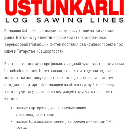
СУШКА ДРЕВЕСИНЫ
ПЕРСОНЫ
КОНТАКТЫ
РЕКЛАМА
ПРОИЗВОДСТВО ДРЕВЕСНЫХ ПЛИТ
МОБИЛЬНЫЕ ВЫСТАВКИ
РЕКЛАМА НА САЙТЕ
ДЕРЕВЯННОЕ ДОМОСТРОЕНИЕ
ОФИЦИАЛЬНЫЕ ДЕЛЕГАЦИИ
Компания Ustunkarlı расширяет свое присутствие на российском
ПРОИЗВОДСТВО МЕБЕЛИ
ПРИОРИТЕТНЫЕ ИНВЕСТПРОЕКТЫ
рынке. В этом году известный производитель комплексных
БИОЭНЕРГЕТИКА
RUSSIAN FORESTRY REVIEW
деревообрабатывающих систем поставил два крупных проекта под
ключ в Татарстан и Башкортостан.
ЦБП
ГАЗЕТА ЛЕСПРОМФОРУМ
ИНСТРУМЕНТ И МАТЕРИАЛЫ
БИБЛИОТЕКА СПЕЦИАЛИСТА
В интервью одному из профильных изданий руководитель компании
Ustunkarlı господин Незих заявил, что в этом году они подписали
контракт на поставку проекта полного цикла по производству
поддонов с татарской компанией на общую сумму 3 500000 евро.
Запуск будет осуществлен в следующем году. В состав проекта
входят:
полная сортирующая и окорочная линия
с металлодетектором;
полная брусовальная линия для бревен диаметром 120-
350 мм;