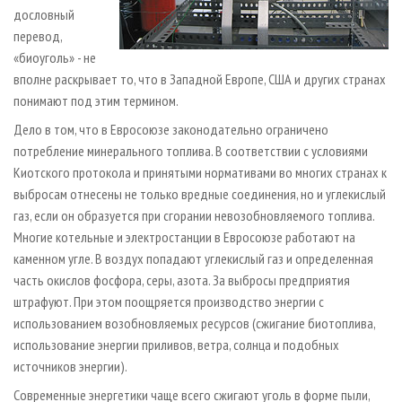
дословный
перевод,
«биоуголь» - не
вполне раскрывает то, что в Западной Европе, США и других странах
понимают под этим термином.
Дело в том, что в Евросоюзе законодательно ограничено
потребление минерального топлива. В соответствии с условиями
Киотского протокола и принятыми нормативами во многих странах к
выбросам отнесены не только вредные соединения, но и углекислый
газ, если он образуется при сгорании невозобновляемого топлива.
Многие котельные и электростанции в Евросоюзе работают на
каменном угле. В воздух попадают углекислый газ и определенная
часть окислов фосфора, серы, азота. За выбросы предприятия
штрафуют. При этом поощряется производство энергии с
использованием возобновляемых ресурсов (сжигание биотоплива,
использование энергии приливов, ветра, солнца и подобных
источников энергии).
Современные энергетики чаще всего сжигают уголь в форме пыли,