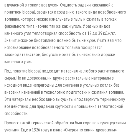
вдуваемой в топку с воздухом. Сущность задачи, связанной с
понятием biocoal, сводится к созданию такого вида возобновимого
топлива, которое можно измельчать в пыль и сжигать в топках
факельного типа - точно так же, как и уголь. У разных видов
каменного угля теплотворная способность от 17 до 29 кДж/кг.
Значит, искомое биотопливо должно быть не хуже. Учитывая, что
использование возобновляемого топлива поощряется
законодательством, биоуголь может быть несколько дороже
каменного угля.
Под понятие biocoal подходит материал из любого растительного
сырья. Но ни древесина, ни другие растительные материалы в
исходном виде непригодны для сжигания в угольных котлах без
внесения изменений в технологию подготовки и сжигания топлива.
Эти материалы необходимо высушить и подвергнуть термическому
воздействию для придания хрупкости и повышения теплотворной
способности.
Процесс такой термической обработки был хорошо изучен русскими
учеными. Еще в 1926 году в книге «Очерки по химии древесины»