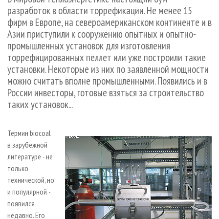
СУШКА ДРЕВЕСИНЫ
ПЕРСОНЫ
КОНТАКТЫ
РЕКЛАМА
разработок в области торрефикации. Не менее 15
фирм в Европе, на североамериканском континенте и в
ПРОИЗВОДСТВО ДРЕВЕСНЫХ ПЛИТ
МОБИЛЬНЫЕ ВЫСТАВКИ
РЕКЛАМА НА САЙТЕ
Азии приступили к сооружению опытных и опытно-
ДЕРЕВЯННОЕ ДОМОСТРОЕНИЕ
ОФИЦИАЛЬНЫЕ ДЕЛЕГАЦИИ
промышленных установок для изготовления
ПРОИЗВОДСТВО МЕБЕЛИ
ПРИОРИТЕТНЫЕ ИНВЕСТПРОЕКТЫ
торрефицированных пеллет или уже построили такие
установки. Некоторые из них по заявленной мощности
БИОЭНЕРГЕТИКА
RUSSIAN FORESTRY REVIEW
можно считать вполне промышленными. Появились и в
ЦБП
ГАЗЕТА ЛЕСПРОМФОРУМ
России инвесторы, готовые взяться за строительство
таких установок...
ИНСТРУМЕНТ И МАТЕРИАЛЫ
БИБЛИОТЕКА СПЕЦИАЛИСТА
Термин biocoal
в зарубежной
литературе - не
только
технической, но
и популярной -
появился
недавно. Его