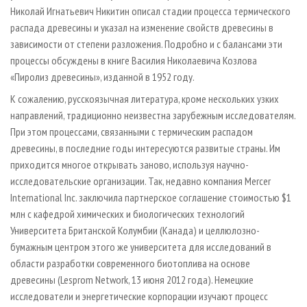
Николай Игнатьевич Никитин описал стадии процесса термического
распада древесины и указал на изменение свойств древесины в
зависимости от степени разложения. Подробно и с балансами эти
процессы обсуждены в книге Василия Николаевича Козлова
«Пиролиз древесины», изданной в 1952 году.
К сожалению, русскоязычная литература, кроме нескольких узких
направлений, традиционно неизвестна зарубежным исследователям.
При этом процессами, связанными с термическим распадом
древесины, в последние годы интересуются развитые страны. Им
приходится многое открывать заново, используя научно­-
исследовательские организации. Так, недавно компания Mercer
International Inc. заключила партнерское соглашение стоимостью $1
млн с кафедрой химических и биологических технологий
Университета Британской Колумбии (Канада) и целлюлозно-
бумажным центром этого же университета для исследований в
области разработки современного биотоплива на основе
древесины (Lesprom Network, 13 июня 2012 года). Немецкие
исследователи и энергетические корпорации изучают процесс