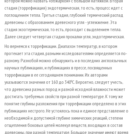
которой можно назвать «обжаркой» с большой натяжкой. Вторая
стадия (торрефикация) эндотермическая, то есть, процесс идет с
поглощением тепла. Третья стадия, глубокий термический распад
древесины с образованием древесного угля - углежжение. Эта
стадия экзотермическая, то есть, проходит с выделением тепла.
Далее следует четвертая стадия прокалки угля, эндотермическая.
Но вернемся к торрефикации. Диапазон температур, в котором
протекает эта стадия, разными исследователями определяется по-
разному. Разнобой можно обнаружить и в последних англоязычных
научных публикациях, и публикациях в прессе, посвященных
торрефикации в ее сегодняшнем понимании. Их авторами
о
указываются значения от 160 до 340
С. Вероятно, следует учесть,
что древесина разных пород и разной исходной влажности может
достигать требуемых свойств при разной температуре. К тому же
понятие глубины разложения при торрефикации определено в этих
публикациях нестрого. Не устоялось пока и единое представление о
необходимой и допустимой глубине химических реакций, степени
отщепления боковых цепей молекул веществ, входящих в состав
древесины, при разной температуре. Большое значение имеют время