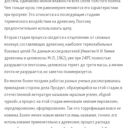
достичь одинаково низкой влажности всех слоев толстого полена.
Чем тоньше кусок, тем равномернее меняются его характеристики
при прогреве. Это относится и к последующим стадиям
термического воздействия на древесину. Поэтому
предпочтительнее использовать щепу.
Вторая стадия процесса сводится к отщеплению от сложных
молекул, составляющих древесину, наиболее термолабильных
боковых цепей. По данным исследователей (Никитин Н. И. Химия
о
древесины и целлюлозы. М.-Л., 1962), уже при 240
С полностью
разрушаются пентозаны, целлюлоза теряет до трети массы, а лигнин
почти не разрушается, но заметно полимеризуется.
Во многих более поздних работах разных ученых рассматривалась
прикладная сторона дела. Продукт, образующийся на этой стадии, в
отечественной литературе называли «красным углем», «бурой
чуркой», а процесс на этой стадии именовали «мягким пиролизом»,
«предпиролизом», «форпиролизом». Так что торрефикация вовсе не
новинка. Более-­менее новым является лишь название, точнее, его
использование применительно к древесине, процесс распада