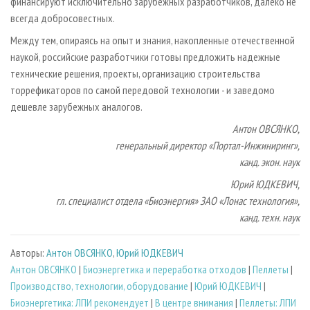
финансируют исключительно зарубежных разработчиков, далеко не
всегда добросовестных.
Между тем, опираясь на опыт и знания, накопленные отечественной
наукой, российские разработчики готовы предложить надежные
технические решения, проекты, организацию строительства
торрефикаторов по самой передовой технологии - и заведомо
дешевле зарубежных аналогов.
Антон ОВСЯНКО,
генеральный директор «Портал-Инжиниринг»,
канд. экон. наук
Юрий ЮДКЕВИЧ,
гл. специалист отдела «Биоэнергия» ЗАО «Лонас технология»,
канд. техн. наук
Авторы:
Антон ОВСЯНКО
,
Юрий ЮДКЕВИЧ
Антон ОВСЯНКО
|
Биoэнергетика и переработка отходов
|
Пеллеты
|
Производство, технологии, оборудование
|
Юрий ЮДКЕВИЧ
|
Биоэнергетика: ЛПИ рекомендует
|
В центре внимания
|
Пеллеты: ЛПИ