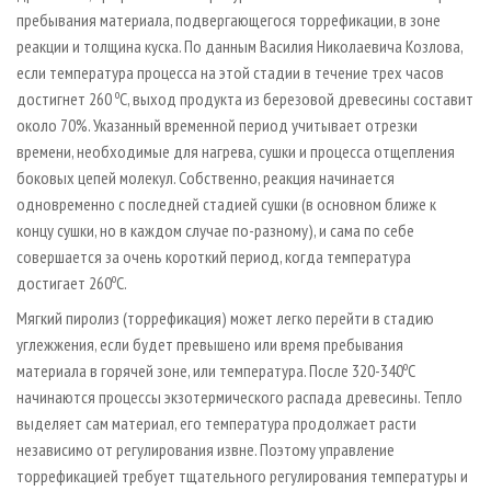
пребывания материала, подвергающегося торрефикации, в зоне
реакции и толщина куска. По данным Василия Николаевича Козлова,
если температура процесса на этой стадии в течение трех часов
о
достигнет 260
С, выход продукта из березовой древесины составит
около 70%. Указанный временной период учитывает отрезки
времени, необходимые для нагрева, сушки и процесса отщепления
боковых цепей молекул. Собственно, реакция начинается
одновременно с последней стадией сушки (в основном ближе к
концу сушки, но в каждом случае по-­разному), и сама по себе
совершается за очень короткий период, когда температура
о
достигает 260
С.
Мягкий пиролиз (торрефикация) может легко перейти в стадию
углежжения, если будет превышено или время пребывания
о
материала в горячей зоне, или температура. После 320-340
С
начинаются процессы экзотермического распада древесины. Тепло
выделяет сам материал, его температура продолжает расти
независимо от регулирования извне. Поэтому управление
торрефикацией требует тщательного регулирования температуры и