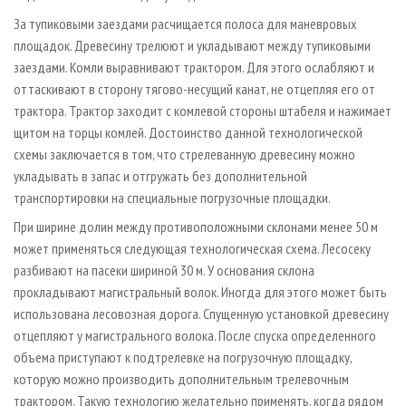
За тупиковыми заездами расчищается полоса для маневровых
площадок. Древесину трелюют и укладывают между тупиковыми
заездами. Комли выравнивают трактором. Для этого ослабляют и
оттаскивают в сторону тягово­-несущий канат, не отцепляя его от
трактора. Трактор заходит с комлевой стороны штабеля и нажимает
щитом на торцы комлей. Достоинство данной технологической
схемы заключается в том, что стрелеванную древесину можно
укладывать в запас и отгружать без дополнительной
транспортировки на специальные погрузочные площадки.
При ширине долин между противоположными склонами менее 50 м
может применяться следующая технологическая схема. Лесосеку
разбивают на пасеки шириной 30 м. У основания склона
прокладывают магистральный волок. Иногда для этого может быть
использована лесовозная дорога. Спущенную установкой древесину
отцепляют у магистрального волока. После спуска определенного
объема приступают к подтрелевке на погрузочную площадку,
которую можно производить дополнительным трелевочным
трактором. Такую технологию желательно применять, когда рядом