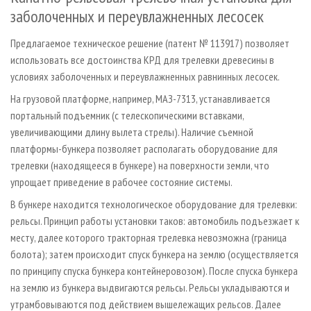
заболоченных и переувлажненных лесосек
Предлагаемое техническое решение (патент № 113917) позволяет
использовать все достоинства КРД для трелевки древесины в
условиях заболоченных и переувлажненных равнинных лесосек.
На грузовой платформе, например, МАЗ­-7313, устанавливается
портальный подъемник (с телескопическими вставками,
увеличивающими длину вылета стрелы). Наличие съемной
платформы-бункера позволяет располагать оборудование для
трелевки (находящееся в бункере) на поверхности земли, что
упрощает приведение в рабочее состояние системы.
В бункере находится технологическое оборудование для трелевки:
рельсы. Принцип работы установки таков: автомобиль подъезжает к
месту, далее которого тракторная трелевка невозможна (граница
болота); затем происходит спуск бункера на землю (осуществляется
по принципу спуска бункера контейнеровозом). После спуска бункера
на землю из бункера выдвигаются рельсы. Рельсы укладываются и
утрамбовываются под действием вышележащих рельсов. Далее