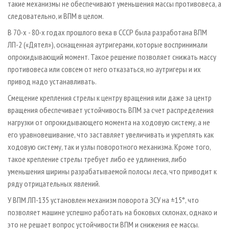
такие механизмы не обеспечивают уменьшения массы противовеса, а
следовательно, и ВПМ в целом.
В 70­-х - 80­-х годах прошлого века в СССР была разработана ВПМ
ЛП­-2 («Дятел»), оснащенная аутригерами, которые воспринимали
опрокидывающий момент. Такое решение позволяет снижать массу
противовеса или совсем от него отказаться, но аутригеры и их
привод надо устанавливать.
Смещение крепления стрелы к центру вращения или даже за центр
вращения обеспечивает устойчивость ВПМ за счет распределения
нагрузки от опрокидывающего момента на ходовую систему, а не
его уравновешивание, что заставляет увеличивать и укреплять как
ходовую систему, так и узлы поворотного механизма. Кроме того,
такое крепление стрелы требует либо ее удлинения, либо
уменьшения ширины разрабатываемой полосы леса, что приводит к
ряду отрицательных явлений.
У ВПМ ЛП­-135 установлен механизм поворота ЗСУ на ±15°, что
позволяет машине успешно работать на боковых склонах, однако и
это не решает вопрос устойчивости ВПМ и снижения ее массы.