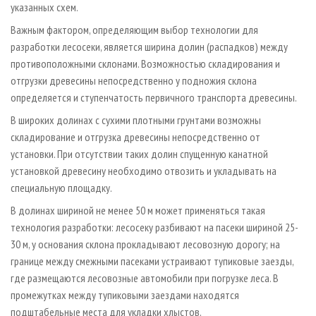
указанных схем.
Важным фактором, определяющим выбор технологии для
разработки лесосеки, является ширина долин (распадков) между
противоположными склонами. Возможностью складирования и
отгрузки древесины непосредственно у подножия склона
определяется и ступенчатость первичного транспорта древесины.
В широких долинах с сухими плотными грунтами возможны
складирование и отгрузка древесины непосредственно от
установки. При отсутствии таких долин спущенную канатной
установкой древесину необходимо отвозить и укладывать на
специальную площадку.
В долинах шириной не менее 50 м может применяться такая
технология разработки: лесосеку разбивают на пасеки шириной 25-
30 м, у основания склона прокладывают лесовозную дорогу; на
границе между смежными пасеками устраивают тупиковые заезды,
где размещаются лесовозные автомобили при погрузке леса. В
промежутках между тупиковыми заездами находятся
подштабельные места для укладки хлыстов.