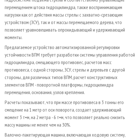
перемещением штока гидроцилиндра, также воспринимающим
нагрузки как от действия массы стрелы с захватно-­срезающим
устройством (ЗСУ), так и от массы перемещаемого дерева, что
позволяет уравновешивать опрокидывающий и удерживающий
моменты.
Предлагаемое устройство автоматизированной регулировки
устойчивости ВПМ требует разработки системы управления работой
гидроцилиндра, смещающего противовес, расчетов масс
противовеса, с одной стороны, ЗСУ, стрелы и деревьев с другой
стороны, для различных типов ВПМ, расчет конструктивных
элементов ВПМ - поворотной платформы, гидроцилиндра
перемещения, основания, узлов крепления.
Расчеты показывают, что при массе противовеса в 3 тонны его
смещение на 1 метр от оси поворота, создает удерживающий
момент 3 т•м, на 2 метра - 6 т•м, что позволяет реально снизить
массу машины не менее чем на 30%.
Валочно­-пакетирующая машина, включающая ходовую систему,