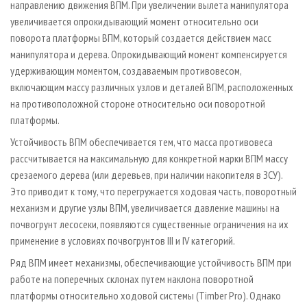
направлению движения ВПМ. При увеличении вылета манипулятора
увеличивается опрокидывающий момент относительно оси
поворота платформы ВПМ, который создается действием масс
манипулятора и дерева. Опрокидывающий момент компенсируется
удерживающим моментом, создаваемым противовесом,
включающим массу различных узлов и деталей ВПМ, расположенных
на противоположной стороне относительно оси поворотной
платформы.
Устойчивость ВПМ обеспечивается тем, что масса противовеса
рассчитывается на максимальную для конкретной марки ВПМ массу
срезаемого дерева (или деревьев, при наличии накопителя в ЗСУ).
Это приводит к тому, что перегружается ходовая часть, поворотный
механизм и другие узлы ВПМ, увеличивается давление машины на
почвогрунт лесосеки, появляются существенные ограничения на их
применение в условиях почвогрунтов III и IV категорий.
Ряд ВПМ имеет механизмы, обеспечивающие устойчивость ВПМ при
работе на поперечных склонах путем наклона поворотной
платформы относительно ходовой системы (Timber Pro). Однако