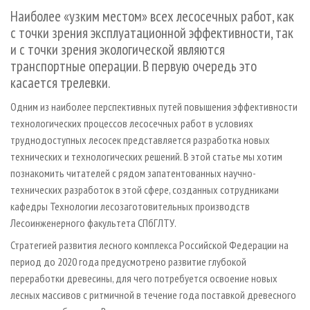
СУШКА ДРЕВЕСИНЫ
ПЕРСОНЫ
КОНТАКТЫ
РЕКЛАМА
Наиболее «узким местом» всех лесосечных работ, как
с точки зрения эксплуатационной эффективности, так
ПРОИЗВОДСТВО ДРЕВЕСНЫХ ПЛИТ
МОБИЛЬНЫЕ ВЫСТАВКИ
РЕКЛАМА НА САЙТЕ
и с точки зрения экологической являются
ДЕРЕВЯННОЕ ДОМОСТРОЕНИЕ
ОФИЦИАЛЬНЫЕ ДЕЛЕГАЦИИ
транспортные операции. В первую очередь это
ПРОИЗВОДСТВО МЕБЕЛИ
ПРИОРИТЕТНЫЕ ИНВЕСТПРОЕКТЫ
касается трелевки.
БИОЭНЕРГЕТИКА
RUSSIAN FORESTRY REVIEW
Одним из наиболее перспективных путей повышения эффективности
ЦБП
технологических процессов лесосечных работ в условиях
ГАЗЕТА ЛЕСПРОМФОРУМ
труднодоступных лесосек представляется разработка новых
ИНСТРУМЕНТ И МАТЕРИАЛЫ
БИБЛИОТЕКА СПЕЦИАЛИСТА
технических и технологических решений. В этой статье мы хотим
познакомить читателей с рядом запатентованных научно­-
технических разработок в этой сфере, созданных сотрудниками
кафедры Технологии лесозаготовительных производств
Лесоинженерного факультета СПбГЛТУ.
Стратегией развития лесного комплекса Российской Федерации на
период до 2020 года предусмотрено развитие глубокой
переработки древесины, для чего потребуется освоение новых
лесных массивов с ритмичной в течение года поставкой древесного