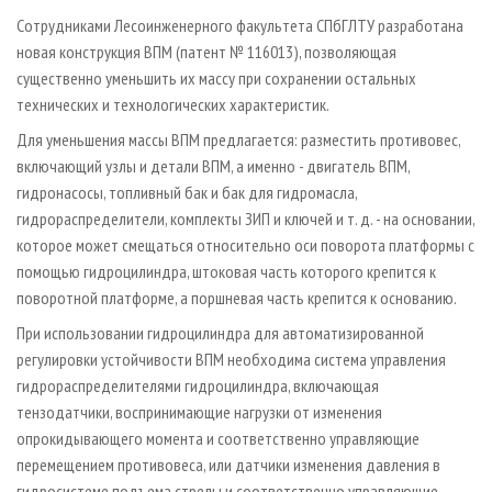
Сотрудниками Лесоинженерного факультета СПбГЛТУ разработана
новая конструкция ВПМ (патент № 116013), позволяющая
существенно уменьшить их массу при сохранении остальных
технических и технологических характеристик.
Для уменьшения массы ВПМ предлагается: разместить противовес,
включающий узлы и детали ВПМ, а именно - двигатель ВПМ,
гидронасосы, топливный бак и бак для гидромасла,
гидрораспределители, комплекты ЗИП и ключей и т. д. - на основании,
которое может смещаться относительно оси поворота платформы с
помощью гидроцилиндра, штоковая часть которого крепится к
поворотной платформе, а поршневая часть крепится к основанию.
При использовании гидроцилиндра для автоматизированной
регулировки устойчивости ВПМ необходима система управления
гидрораспределителями гидроцилиндра, включающая
тензодатчики, воспринимающие нагрузки от изменения
опрокидывающего момента и соответственно управляющие
перемещением противовеса, или датчики изменения давления в
гидросистеме подъема стрелы и соответственно управляющие