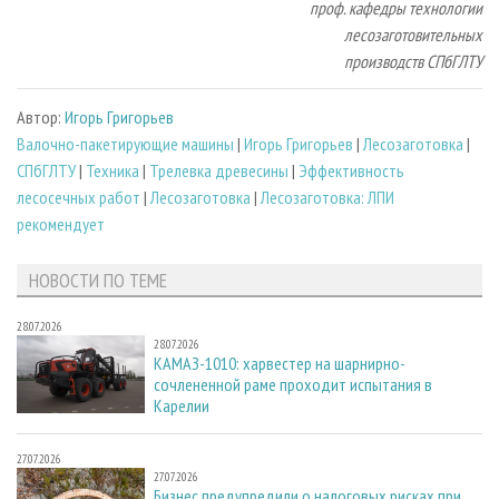
проф. кафедры технологии
лесозаготовительных
производств СПбГЛТУ
Автор:
Игорь Григорьев
Валочно-пакетирующие машины
|
Игорь Григорьев
|
Лесозаготовка
|
СПбГЛТУ
|
Техника
|
Трелевка древесины
|
Эффективность
лесосечных работ
|
Лесозаготовка
|
Лесозаготовка: ЛПИ
рекомендует
НОВОСТИ ПО ТЕМЕ
28.07.2026
28.07.2026
КАМАЗ-1010: харвестер на шарнирно-
сочлененной раме проходит испытания в
Карелии
27.07.2026
27.07.2026
Бизнес предупредили о налоговых рисках при