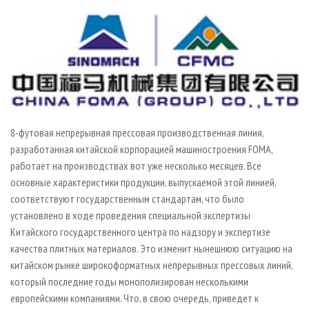
СУШКА ДРЕВЕСИНЫ
ПЕРСОНЫ
КОНТАКТЫ
РЕКЛАМА
ПРОИЗВОДСТВО ДРЕВЕСНЫХ ПЛИТ
МОБИЛЬНЫЕ ВЫСТАВКИ
РЕКЛАМА НА САЙТЕ
ДЕРЕВЯННОЕ ДОМОСТРОЕНИЕ
ОФИЦИАЛЬНЫЕ ДЕЛЕГАЦИИ
ПРОИЗВОДСТВО МЕБЕЛИ
ПРИОРИТЕТНЫЕ ИНВЕСТПРОЕКТЫ
БИОЭНЕРГЕТИКА
RUSSIAN FORESTRY REVIEW
ЦБП
ГАЗЕТА ЛЕСПРОМФОРУМ
8-футовая непрерывная прессовая производственная линия,
ИНСТРУМЕНТ И МАТЕРИАЛЫ
БИБЛИОТЕКА СПЕЦИАЛИСТА
разработанная китайской корпорацией машиностроения FOMA,
работает на производствах вот уже несколько месяцев. Все
основные характеристики продукции, выпускаемой этой линией,
соответствуют государственным стандартам, что было
установлено в ходе проведения специальной экспертизы
Китайского государственного центра по надзору и экспертизе
качества плитных материалов. Это изменит нынешнюю ситуацию на
китайском рынке широкоформатных непрерывных прессовых линий,
который последние годы монополизирован несколькими
европейскими компаниями. Что, в свою очередь, приведет к