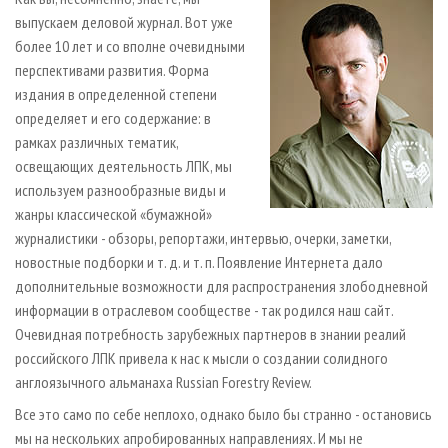
СУШКА ДРЕВЕСИНЫ
ПЕРСОНЫ
КОНТАКТЫ
РЕКЛАМА
выпускаем деловой журнал. Вот уже
ПРОИЗВОДСТВО ДРЕВЕСНЫХ ПЛИТ
более 10 лет и со вполне очевидными
МОБИЛЬНЫЕ ВЫСТАВКИ
РЕКЛАМА НА САЙТЕ
перспективами развития. Форма
ДЕРЕВЯННОЕ ДОМОСТРОЕНИЕ
ОФИЦИАЛЬНЫЕ ДЕЛЕГАЦИИ
издания в определенной степени
ПРОИЗВОДСТВО МЕБЕЛИ
ПРИОРИТЕТНЫЕ ИНВЕСТПРОЕКТЫ
определяет и его содержание: в
рамках различных тематик,
БИОЭНЕРГЕТИКА
RUSSIAN FORESTRY REVIEW
освещающих деятельность ЛПК, мы
ЦБП
ГАЗЕТА ЛЕСПРОМФОРУМ
используем разнообразные виды и
ИНСТРУМЕНТ И МАТЕРИАЛЫ
БИБЛИОТЕКА СПЕЦИАЛИСТА
жанры классической «бумажной»
журналистики - обзоры, репортажи, интервью, очерки, заметки,
новостные подборки и т. д. и т. п. Появление Интернета дало
дополнительные возможности для распространения злободневной
информации в отраслевом сообществе - так родился наш сайт.
Очевидная потребность зарубежных партнеров в знании реалий
российского ЛПК привела к нас к мысли о создании солидного
англоязычного альманаха Russian Forestry Review.
Все это само по себе неплохо, однако было бы странно - остановись
мы на нескольких апробированных направлениях. И мы не