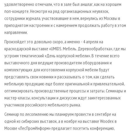
удовлетворенно отмечали, что в зале был аншлаг, как на хорошем
поп-­концерте. Несмотря на ряд организационных неувязок,
сотрудники журнала, участвовавшие в нем, вернулись из Москвы в
приподнятом настроении и с намерением продолжать работу в этом
направлении.
Произойдет это довольно скоро, а именно - 4 апреля на
краснодарской выставке «UMIDS. Мебель. Деревообработка», где мы
устроим тематический «День корпусной мебели». В течение всего
выставочного дня ведущие производители оборудования и
комплектующих для изготовления корпусной мебели будут
представлять свои новинки и рассказывать о том, как сделать
мебельную продукцию еще более оригинальной и привлекательной,
оптимизировать производственные процессы и затраты. Семинары и
мастер-­классы, консультации и дискуссии ждут заинтересованных
участников российского мебельного рынка.
Семинар по лесопилению мы планируем провести в сентябре на
одной из сибирских выставок, а в ноябре на выставке Woodex в
Москве «ЛесПромИнформ» предлагает посетить конференцию,