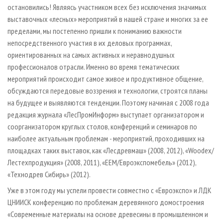
остановились! Являясь участником всех без исключения значимых
выставочных «лесных» мероприятий в нашей стране и многих за ее
пределами, мы постепенно пришли к пониманию важности
непосредственного участия в их деловых программах,
ориентированных на самых активных и неравнодушных
профессионалов отрасли. Именно во время тематических
мероприятий происходит самое живое и продуктивное общение,
обсуждаются передовые воззрения и технологии, строятся планы
на будущее и выявляются тенденции. Поэтому начиная с 2008 года
редакция журнала «ЛесПромИнформ» выступает организатором и
соорганизатором круглых столов, конференций и семинаров по
наиболее актуальным проблемам - мероприятий, проходивших на
площадках таких выставок, как «Лесдревмаш» (2008, 2012), «Woodex/
Лестехпродукция» (2008, 2011), «EEM/Евроэкспомебель» (2012),
«Технодрев Сибирь» (2012).
Уже в этом году мы успели провести совместно с «Евроэкспо» и ЛДК
ЦНИИСК конференцию по проблемам деревянного домостроения
«Современные материалы на основе древесины в промышленном и