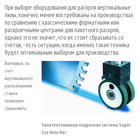
СУШКА ДРЕВЕСИНЫ
ПЕРСОНЫ
КОНТАКТЫ
РЕКЛАМА
При выборе оборудования для раскроя вертикальные
пилы, конечно, менее востребованы на производствах
ПРОИЗВОДСТВО ДРЕВЕСНЫХ ПЛИТ
МОБИЛЬНЫЕ ВЫСТАВКИ
РЕКЛАМА НА САЙТЕ
по сравнению с классическими форматными или
ДЕРЕВЯННОЕ ДОМОСТРОЕНИЕ
ОФИЦИАЛЬНЫЕ ДЕЛЕГАЦИИ
раскроечными центрами для пакетного раскроя,
ПРОИЗВОДСТВО МЕБЕЛИ
ПРИОРИТЕТНЫЕ ИНВЕСТПРОЕКТЫ
однако это не значит, что их стоит сбрасывать со
счетов, - есть ситуации, когда именно такая техника
БИОЭНЕРГЕТИКА
RUSSIAN FORESTRY REVIEW
будет оптимальным выбором для производства.
ЦБП
ГАЗЕТА ЛЕСПРОМФОРУМ
Во­первых, за
ИНСТРУМЕНТ И МАТЕРИАЛЫ
БИБЛИОТЕКА СПЕЦИАЛИСТА
счет
вертикального
расположения
станок
позволяет
сэкономить
Запатентованная подрезная система Super
Cut Holz-Her