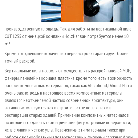
производственную площадь. Так, для работы на вертикальной пиле
CUT 1255 от немецкой компании Holz­Her вам потребуется менее 10
2
м
!
Кроме того, меньшее количество перенастроек гарантирует более
точный раскрой.
Вертикальные пилы позволяют осуществлять раскрой панелей MDF,
фанеры, панелей из кориана, пластика, кроме того, есть возможность
раскроя композитных материалов, таких как Alucobond, Dibond. И это
очень важно, ведь в настоящее время композитные материалы
являются неотъемлемой частью современной архитектуры, они
активно используются как в строительстве новых, так и в
реставрации старых зданий. Применение композитных материалов
позволяет создавать геометрические фигуры, ровные поверхности,
ясные линии и четкие углы. Незаменимы эти материалы также при
работе с волнообразными поверхностями и фигурами сложных форм.