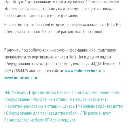
Одной рукой устанавливаете фиксатор пильной балки на позицию
«блокировка», смещаете балку на желаемую позицию распила, и
балка сама остановится в месте фиксации.
Независимо от выбранной модели, все вертикальные пилы Holz­-Her
обеспечивают ровный и точный распил плит, без сколов.
Получить подробную техническую информацию и консультацию
специалиста по вертикальным пилам Holz­-Her и другим видам
оборудования вы можете по телефону компании «МДМ-Техно»: +7
(495) 788­44­75 или на наших сайтах
www.mdm-techno.ru
и
www.mdmtools.ru
.
«МДМ-Техно»
|
Производство мебели
|
Производство, технологии,
оборудование
|
Раскроечные станки
|
Режущий инструмент
|
Форматно-раскроечные станки и центры
|
Мебельное производство
|
Оборудование для производства мебели: ЛПИ рекомендует
|
Производство мебели: ЛПИ рекомендует