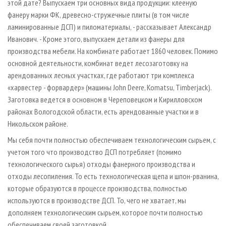
этой дате? Выпускаем три основных вида продукции: клееную
фанеру марки ФК, древесно-стружечные плиты (в том числе
ламинированные ДСП) и пиломатериалы, - рассказывает Александр
Иванович. - Кроме этого, выпускаем детали из фанеры для
производства мебели. На комбинате работает 1860 человек. Помимо
основной деятельности, комбинат ведет лесозаготовку на
арендованных лесных участках, где работают три комплекса
«харвестер - форвардер» (машины John Deere, Komatsu, Timberjack).
Заготовка ведется в основном в Череповецком и Кирилловском
районах Вологодской области, есть арендованные участки и в
Никольском районе.
Мы себя почти полностью обеспечиваем технологическим сырьем, с
учетом того что производство ДСП потребляет (помимо
технологического сырья) отходы фанерного производства и
отходы лесопиления. То есть технологическая щепа и шпон-рванина,
которые образуются в процессе производства, полностью
используются в производстве ДСП. То, чего не хватает, мы
дополняем технологическим сырьем, которое почти полностью
обеспечиваем своей заготовкой.