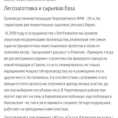
Лесозаготовка и сырьевая база
Производственная площадка Череповечкого ФМК - 29 га. На
территории две внушительные сырьевые (лесные) биржи.
- В 2009 году в сотрудничестве с Dieffenbacher мы провели
серьезную модернизацию производства, реализовав тем самым
один из приоритетных инвестиционных проектов в области
освоения лесов, - продолжает рассказ г-н Ремезов. - Примерно тогда
же рассматривался вариант строительства фанерного завода на
новой площадке в Соколе, то есть планировалось не только
наращивание мощностей производства, но и размещение его в
другом месте. Не сложилось. А в соответствии с условиями этого
приоритетного проекта мы получили в аренду лесные участки, до
сих пор выбираем эти объемы леса. В Череповецком районе нам
хватит еще лет на семь, в Кирилловском побольше, еще побольше в
Никольском - но там и заготавливать сложнее. Четыре подрядчика
работают на арендуемых нами участках.
3
Заготавливают они примерно 140 тыс. м
в год. Расчетная лесосека -