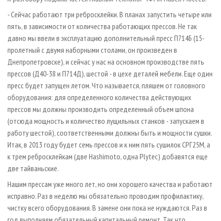
- Сейчас работают три ребросклейки. В планах запустить четыре или
пять, в зависимости от количества работающих прессов. Не так
давно мы ввели в эксплуатацию дополнительный пресс П714Б (15-
пролетный с двумя наборными столами, он произведен в
Днепропетровске), и сейчас у нас на основном производстве пять
прессов (Д40-38 и П714Д), шестой - в цехе деталей мебели. Еще один
пресс будет запущен летом. Что называется, пляшем от головного
оборудования: для определенного количества действующих
прессов мы должны производить определенный объем шпона
(отсюда мощность и количество лущильных станков - запускаем в
работу шестой), соответственными должны быть и мощности сушки.
Итак, в 2013 году будет семь прессов и к ним пять сушилок СРГ25М, а
к трем ребросклейкам (две Hashimoto, одна Plytec) добавятся еще
две тайваньские.
Нашим прессам уже много лет, но они хорошего качества и работают
исправно. Раз в неделю мы обязательно проводим профилактику,
чистку всего оборудования. В замене они пока не нуждаются. Раз в
год выполняем обязательный капитальный ремонт. Так что,