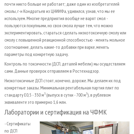
почти никто больше не работает; даже один из изобретателей
смолы, г-н Кондратьев из ЦНИИФа, удивился, узнав, что мы ее
используем. Многие предприятия вообще не варят смол -
пользуются покупными, но своя смола лучше тем, что можно
экспериментировать, стараться сделать низкотоксичную смолу или
смолу с повышенной реакционной способностью - менять мольное
соотношение, делать какие-то добавки при варке, менять
параметры под конкретную задачу.
Контроль по токсичности (ДСП, деталей мебели) мы осуществляем
сами. Данные проверок отправляем в Ростехнадзор.
Низкотоксичные ДСП стоят, конечно, дороже. Мы делаем их под
конкретные заказы. Минимальная рентабельная партия плит по
3
3
стандарту E0,5 - 350 м
(выпуск в сутки - 700 м
), в рублевом
эквиваленте это примерно 1,6 млн.
Лаборатории и сертификация на ЧФМК
- Сертификаты
по ДСП