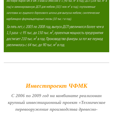
листовую марок ФК и ФК-Э класса эмиссии Е-1 (90 тыс. м
в год); ДСП (208 тыс. м
в
2
год) и ламинированную ДСП для мебели (10,5 млн м
в год); гнутоклееные
заготовки из лущеного березового шпона для выпуска мебели; синтетические
карбамидно-формальдегидные смолы (10 тыс. т в год).
За пять лет, с 2003 по 2008 год, выпуск ДСП увеличился более чем в
3
1,5 раза - с 95 тыс. до 150 тыс. м
, проектная мощность предприятия
3
достигает 210 тыс. м
в год. Производство фанеры за тот же период
3
увеличилось с 64 тыс. до 90 тыс. м
в год.
Инвестпроект ЧФМК
С 2006 по 2009 год на комбинате реализован
крупный инвестиционный проект «Техническое
перевооружение производства древесно-