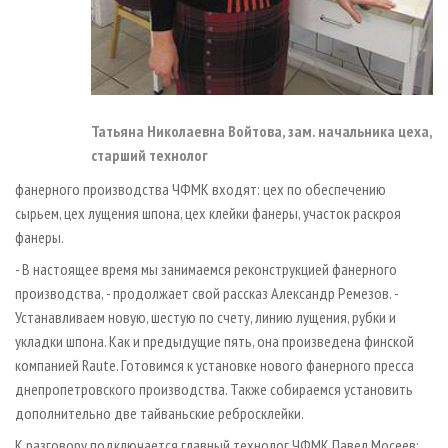
Татьяна Николаевна Войтова, зам. начальника цеха,
старший технолог
фанерного производства ЧФМК входят: цех по обеспечению
сырьем, цех лущения шпона, цех клейки фанеры, участок раскроя
фанеры.
- В настоящее время мы занимаемся реконструкцией фанерного
производства, - продолжает свой рассказ Александр Ремезов. -
Устанавливаем новую, шестую по счету, линию лущения, рубки и
укладки шпона. Как и предыдущие пять, она произведена финской
компанией Raute. Готовимся к установке нового фанерного пресса
днепропетровского производства. Также собираемся установить
дополнительно две тайваньские ребросклейки.
К разговору подключается главный технолог ЧФМК Павел Мосеев: