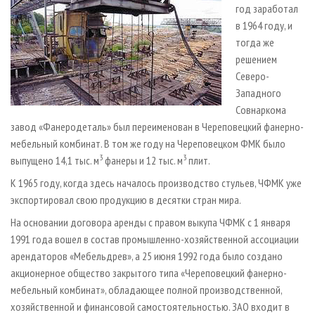
год заработал
в 1964 году, и
тогда же
решением
Северо-
Западного
Совнаркома
завод «Фанеродеталь» был переименован в Череповецкий фанерно-
мебельный комбинат. В том же году на Череповецком ФМК было
3
3
выпущено 14,1 тыс. м
фанеры и 12 тыс. м
плит.
К 1965 году, когда здесь началось производство стульев, ЧФМК уже
экспортировал свою продукцию в десятки стран мира.
На основании договора аренды с правом выкупа ЧФМК с 1 января
1991 года вошел в состав промышленно-хозяйственной ассоциации
арендаторов «Мебельдрев», а 25 июня 1992 года было создано
акционерное общество закрытого типа «Череповецкий фанерно-
мебельный комбинат», обладающее полной производственной,
хозяйственной и финансовой самостоятельностью. ЗАО входит в