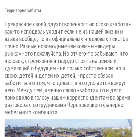
СУШКА ДРЕВЕСИНЫ
ПЕРСОНЫ
КОНТАКТЫ
РЕКЛАМА
Территория заботы
ПРОИЗВОДСТВО ДРЕВЕСНЫХ ПЛИТ
МОБИЛЬНЫЕ ВЫСТАВКИ
РЕКЛАМА НА САЙТЕ
Прекрасное своей одухотворенностью слово «забота»
ДЕРЕВЯННОЕ ДОМОСТРОЕНИЕ
ОФИЦИАЛЬНЫЕ ДЕЛЕГАЦИИ
как-то исподволь уходит если не из нашей жизни и
ПРОИЗВОДСТВО МЕБЕЛИ
ПРИОРИТЕТНЫЕ ИНВЕСТПРОЕКТЫ
языка вообще, то из официальных и деловых текстов
БИОЭНЕРГЕТИКА
RUSSIAN FORESTRY REVIEW
точно. Разные новомодные «вызовы» и «лидеры
рынка» - это пожалуйста. Но отчего-то забывают, что
ЦБП
ГАЗЕТА ЛЕСПРОМФОРУМ
человек, стремящийся твердо стоять на земле и
ИНСТРУМЕНТ И МАТЕРИАЛЫ
БИБЛИОТЕКА СПЕЦИАЛИСТА
думающий о будущем - не только собственном, но и
своих детей и детей их детей, - просто обязан
заботиться о том, что делает и что делается вокруг
него. Между тем, именно слово «забота» то и дело
приходило в голову нашим корреспондентам во время
разговора с сотрудниками Череповецкого фанерно-
мебельного комбината.