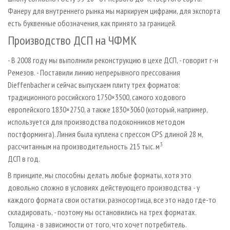
Фанеру для внутреннего рынка мы маркируем цифрами, для экспорта
есть буквенные обозначения, как принято за границей.
Производство ДСП на ЧФМК
- В 2008 году мы выполнили реконструкцию в цехе ДСП, - говорит г-н
Ремезов. - Поставили линию непрерывного прессования
Dieffenbacher и сейчас выпускаем плиту трех форматов:
традиционного российского 1750×3500, самого ходового
европейского 1830×2750, а также 1830×3060 (который, например,
используется для производства подоконников методом
постформинга). Линия была куплена с прессом CPS длиной 28 м,
3
рассчитанным на производительность 215 тыс. м
ДСП в год.
В принципе, мы способны делать любые форматы, хотя это
довольно сложно в условиях действующего производства - у
каждого формата свои остатки, разносортица, все это надо где-то
складировать, - поэтому мы остановились на трех форматах.
Толщина - в зависимости от того, что хочет потребитель.