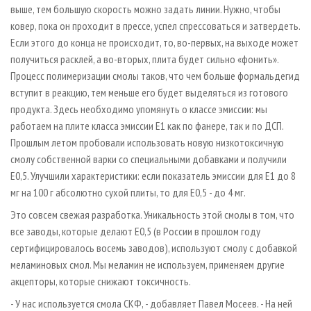
выше, тем большую скорость можно задать линии. Нужно, чтобы
ковер, пока он проходит в прессе, успел спрессоваться и затвердеть.
Если этого до конца не происходит, то, во-первых, на выходе может
получиться расклей, а во-вторых, плита будет сильно «фонить».
Процесс полимеризации смолы таков, что чем больше формальдегид
вступит в реакцию, тем меньше его будет выделяться из готового
продукта. Здесь необходимо упомянуть о классе эмиссии: мы
работаем на плите класса эмиссии Е1 как по фанере, так и по ДСП.
Прошлым летом пробовали использовать новую низкотоксичную
смолу собственной варки со специальными добавками и получили
Е0,5. Улучшили характеристики: если показатель эмиссии для Е1 до 8
мг на 100 г абсолютно сухой плиты, то для Е0,5 - до 4 мг.
Это совсем свежая разработка. Уникальность этой смолы в том, что
все заводы, которые делают Е0,5 (в России в прошлом году
сертифицировалось восемь заводов), используют смолу с добавкой
меламиновых смол. Мы меламин не используем, применяем другие
акцепторы, которые снижают токсичность.
- У нас используется смола СКФ, - добавляет Павел Мосеев. - На ней