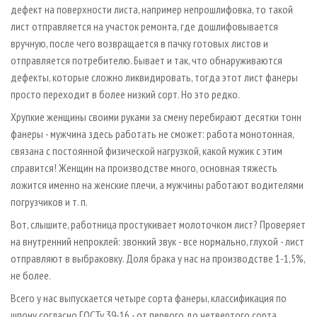
дефект на поверхности листа, например непрошлифовка, то такой
лист отправляется на участок ремонта, где дошлифовывается
вручную, после чего возвращается в пачку готовых листов и
отправляется потребителю. Бывает и так, что обнаруживаются
дефекты, которые сложно ликвидировать, тогда этот лист фанеры
просто переходит в более низкий сорт. Но это редко.
Хрупкие женщины своими руками за смену перебирают десятки тонн
фанеры - мужчина здесь работать не сможет: работа монотонная,
связана с постоянной физической нагрузкой, какой мужик с этим
справится! Женщин на производстве много, основная тяжесть
ложится именно на женские плечи, а мужчины работают водителями
погрузчиков и т. п.
Вот, слышите, работница простукивает молоточком лист? Проверяет
на внутренний непроклей: звонкий звук - все нормально, глухой - лист
отправляют в выбраковку. Доля брака у нас на производстве 1-1,5%,
не более.
Всего у нас выпускается четыре сорта фанеры, классификация по
шпону согласно ГОСТу 39-16 - от первого до четвертого сорта.