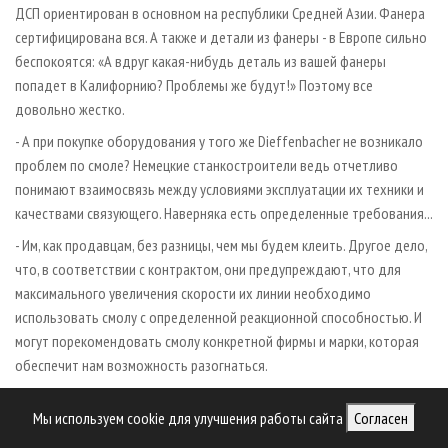
ДСП ориентирован в основном на республики Средней Азии. Фанера
сертифицирована вся. А также и детали из фанеры - в Европе сильно
беспокоятся: «А вдруг какая-нибудь деталь из вашей фанеры
попадет в Калифорнию? Проблемы же будут!» Поэтому все
довольно жестко.
- А при покупке оборудования у того же Dieffenbacher не возникало
проблем по смоле? Немецкие станкостроители ведь отчетливо
понимают взаимосвязь между условиями эксплуатации их техники и
качествами связующего. Наверняка есть определенные требования...
- Им, как продавцам, без разницы, чем мы будем клеить. Другое дело,
что, в соответствии с контрактом, они предупреждают, что для
максимального увеличения скорости их линии необходимо
использовать смолу с определенной реакционной способностью. И
могут порекомендовать смолу конкретной фирмы и марки, которая
обеспечит нам возможность разогнаться.
Производство мебели, теперь уже бывшее
Мы используем cookie для улучшения работы сайта
Согласен
- Производство