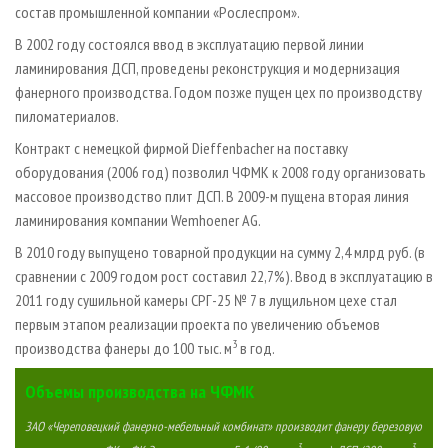
состав промышленной компании «Рослеспром».
В 2002 году состоялся ввод в эксплуатацию первой линии
ламинирования ДСП, проведены реконструкция и модернизация
фанерного производства. Годом позже пущен цех по производству
пиломатериалов.
Контракт с немецкой фирмой Dieffenbacher на поставку
оборудования (2006 год) позволил ЧФМК к 2008 году организовать
массовое производство плит ДСП. В 2009-м пущена вторая линия
ламинирования компании Wemhoener AG.
В 2010 году выпущено товарной продукции на сумму 2,4 млрд руб. (в
сравнении с 2009 годом рост составил 22,7%). Ввод в эксплуатацию в
2011 году сушильной камеры СРГ-25 № 7 в лущильном цехе стал
первым этапом реализации проекта по увеличению объемов
3
производства фанеры до 100 тыс. м
в год.
Объемы производства на ЧФМК
ЗАО «Череповецкий фанерно-мебельный комбинат» производит фанеру березовую
3
3