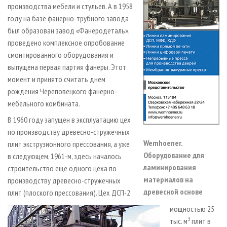
производства мебели и стульев. А в 1958
году на базе фанерно-трубного завода
был образован завод «Фанеродеталь»,
проведено комплексное опробование
смонтированного оборудования и
выпущена первая партия фанеры. Этот
момент и принято считать днем
рождения Череповецкого фанерно-
мебельного комбината.
В 1960 году запущен в эксплуатацию цех
по производству древесно-стружечных
Wemhoener.
плит экструзионного прессования, а уже
Оборудование для
в следующем, 1961-м, здесь началось
ламинирования
строительство еще одного цеха по
материалов на
производству древесно-стружечных
древесной основе
плит (плоского прессования). Цех ДСП-2
мощностью 25
3
тыс. м
плит в