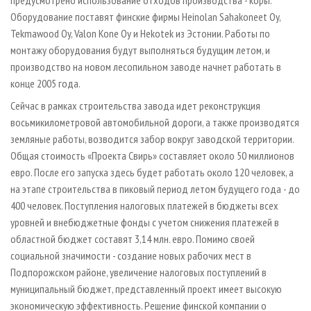
предусмотрено использование отходов производства - коры.
Оборудование поставят финские фирмы Heinolan Sahakoneet Oy,
Tekmawood Oy, Valon Kone Oy и Hekotek из Эстонии. Работы по
монтажу оборудования будут выполняться будущим летом, и
производство на новом лесопильном заводе начнет работать в
конце 2005 года.
Сейчас в рамках строительства завода идет реконструкция
восьмикилометровой автомобильной дороги, а также производятся
земляные работы, возводится забор вокруг заводской территории.
Общая стоимость «Проекта Свирь» составляет около 50 миллионов
евро. После его запуска здесь будет работать около 120 человек, а
на этапе строительства в пиковый период летом будущего года - до
400 человек. Поступления налоговых платежей в бюджеты всех
уровней и внебюджетные фонды с учетом снижения платежей в
областной бюджет составят 3,14 млн. евро. Помимо своей
социальной значимости - создание новых рабочих мест в
Подпорожском районе, увеличение налоговых поступлений в
муниципальный бюджет, представленный проект имеет высокую
экономическую эффективность. Решение финской компании о