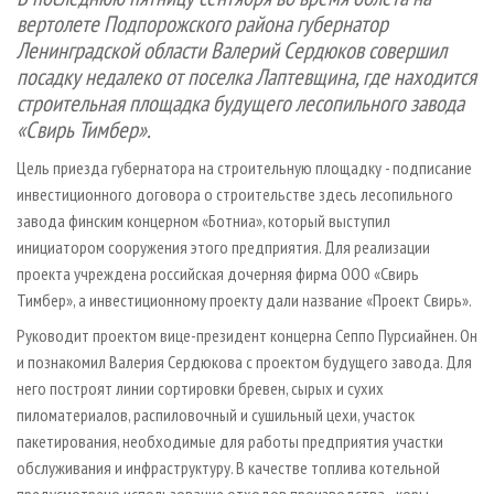
СУШКА ДРЕВЕСИНЫ
ПЕРСОНЫ
КОНТАКТЫ
РЕКЛАМА
вертолете Подпорожского района губернатор
Ленинградской области Валерий Сердюков совершил
ПРОИЗВОДСТВО ДРЕВЕСНЫХ ПЛИТ
МОБИЛЬНЫЕ ВЫСТАВКИ
РЕКЛАМА НА САЙТЕ
посадку недалеко от поселка Лаптевщина, где находится
ДЕРЕВЯННОЕ ДОМОСТРОЕНИЕ
ОФИЦИАЛЬНЫЕ ДЕЛЕГАЦИИ
строительная площадка будущего лесопильного завода
ПРОИЗВОДСТВО МЕБЕЛИ
ПРИОРИТЕТНЫЕ ИНВЕСТПРОЕКТЫ
«Свирь Тимбер».
БИОЭНЕРГЕТИКА
RUSSIAN FORESTRY REVIEW
Цель приезда губернатора на строительную площадку - подписание
инвестиционного договора о строительстве здесь лесопильного
ЦБП
ГАЗЕТА ЛЕСПРОМФОРУМ
завода финским концерном «Ботниа», который выступил
ИНСТРУМЕНТ И МАТЕРИАЛЫ
БИБЛИОТЕКА СПЕЦИАЛИСТА
инициатором сооружения этого предприятия. Для реализации
проекта учреждена российская дочерняя фирма ООО «Свирь
Тимбер», а инвестиционному проекту дали название «Проект Свирь».
Руководит проектом вице-президент концерна Сеппо Пурсиайнен. Он
и познакомил Валерия Сердюкова с проектом будущего завода. Для
него построят линии сортировки бревен, сырых и сухих
пиломатериалов, распиловочный и сушильный цехи, участок
пакетирования, необходимые для работы предприятия участки
обслуживания и инфраструктуру. В качестве топлива котельной