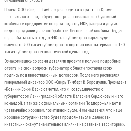
отношения к природе.
Проект ООО «Свирь - Тимбер» реализуется в три этапа. Кроме
лесопильного завода будут построены целлюлозно-бумажный
комбинат и предприятие по производству MDF, фанеры и других
видов продукции деревообработки. Лесопильный комбинат будет
перерабатывать в год до 440 тыс. кубометров сырья. Будет
выпускать 200 тысяч кубометров экспортных пиломатериалов и 150
тысяч кубометров технологической щепы в год.
Ознакомившись со всеми деталями проекта и получив подробные
ответы на свои вопросы, губернатор области поставил свою
подпись под инвестиционным договором. После него расписался
генеральный директор ООО «Свирь Тимбер» В. Бородулин. Президент
«Ботнии» Эркки Варис отметил, что «...сотрудничество с
губернатором Ленинградской области Валерием Сердюковым и его
командой, а так же с официальными органами Подпорожья идет в
чрезвычайно хорошем, позитивном русле. И мы надеемся, что наше
хорошее сотрудничество будет продолжаться и далее: эти
инвестиции окажут значительное влияние на развитие территории».