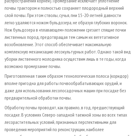
распространения корней). Промерзание исключает уплотнение
почвы трактором и полностью сохраняет плодородный верхний
слой почвы. При этом стволы, сучья, пни 15 - 20-летней давности
легко удаляются ножом бульдозера, не образуя глубоких воронок.
Нож бульдозера в «плавающем» положении срезает спящие почки
лиственных пород, предотвращая тем самым их вегетативное
возобновление. Этот способ обеспечивает максимальную
комплексную механизацию лесокультурных работ. Однако такой вид
уборки лиственного молодняка осуществим лишь в те годы, когда
возможно промерзание почвы.
Приготовленная таким образом технологическая полоса (коридор)
вполне пригодна для работы почвообрабатывающих орудий, и
даже для использования лесопосадочных машин при посадке без
предварительной обработки почвы.
Обработку почвы проводят, как правило, в год, предшествующий
посадке. В условиях Северо-западной таежной зоны во всех типах
лесорастительных условий, признанных перспективными для
проведения мероприятий по реконструкции, наиболее