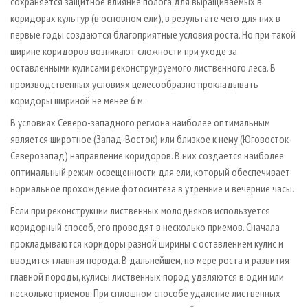
сохраняется защитное влияние полога для выращиваемых в
коридорах культур (в основном ели), в результате чего для них в
первые годы создаются благоприятные условия роста. Но при такой
ширине коридоров возникают сложности при уходе за
оставленными кулисами реконструируемого лиственного леса. В
производственных условиях целесообразно прокладывать
коридоры шириной не менее 6 м.
В условиях Северо-западного региона наиболее оптимальным
является широтное (Запад-Восток) или близкое к нему (Юговосток-
Северозапад) направление коридоров. В них создается наиболее
оптимальный режим освещенности для ели, который обеспечивает
нормальное прохождение фотосинтеза в утренние и вечерние часы.
Если при реконструкции лиственных молодняков используется
коридорный способ, его проводят в несколько приемов. Сначала
прокладываются коридоры разной ширины с оставлением кулис и
вводится главная порода. В дальнейшем, по мере роста и развития
главной породы, кулисы лиственных пород удаляются в один или
несколько приемов. При сплошном способе удаление лиственных