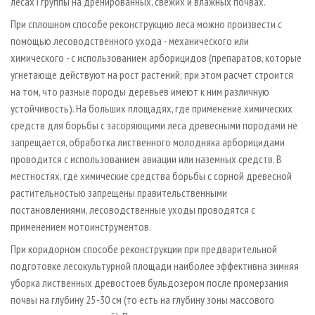
лесах I группы на дренированных, свежих и влажных почвах.
При сплошном способе реконструкцию леса можно произвести с
помощью лесоводственного ухода - механического или
химического - с использованием арборицидов (препаратов, которые
угнетающе действуют на рост растений; при этом расчет строится
на том, что разные породы деревьев имеют к ним различную
устойчивость). На больших площадях, где применение химических
средств для борьбы с засоряющими леса древесными породами не
запрещается, обработка лиственного молодняка арборицидами
проводится с использованием авиации или наземных средств. В
местностях, где химические средства борьбы с сорной древесной
растительностью запрещены правительственными
постановлениями, лесоводственные уходы проводятся с
применением мотоинструментов.
При коридорном способе реконструкции при предварительной
подготовке лесокультурной площади наиболее эффективна зимняя
уборка лиственных древостоев бульдозером после промерзания
почвы на глубину 25 - 30 см (то есть на глубину зоны массового