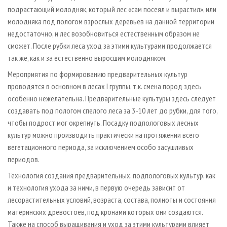
подрастающий молодняк, который лес «сам посеял и вырастил», или
молодняка под пологом взрослых деревьев на данной территории
недостаточно, и лес возобновиться естественным образом не
сможет. После рубки леса уход за этими культурами продолжается
так же, как и за естественно выросшим молодняком.
Мероприятия по формированию предварительных культур
проводятся в основном в лесах I группы, т. к. смена пород здесь
особенно нежелательна. Предварительные культуры здесь следует
создавать под пологом спелого леса за 3 - 10 лет до рубки, для того,
чтобы подрост мог окрепнуть. Посадку подпологовых лесных
культур можно производить практически на протяжении всего
вегетационного периода, за исключением особо засушливых
периодов.
Технология создания предварительных, подпологовых культур, как
и технология ухода за ними, в первую очередь зависит от
лесорастительных условий, возраста, состава, полноты и состояния
материнских древостоев, под кронами которых они создаются.
Также на способ выращивания и уход за этими культурами влияет