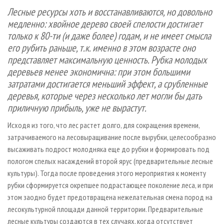
СУШКА ДРЕВЕСИНЫ
ПЕРСОНЫ
КОНТАКТЫ
РЕКЛАМА
Лесные ресурсы хоть и восстанавливаются, но довольно
медленно: хвойное дерево своей спелости достигает
ПРОИЗВОДСТВО ДРЕВЕСНЫХ ПЛИТ
МОБИЛЬНЫЕ ВЫСТАВКИ
РЕКЛАМА НА САЙТЕ
только к 80-ти (и даже более) годам, и не имеет смысла
ДЕРЕВЯННОЕ ДОМОСТРОЕНИЕ
ОФИЦИАЛЬНЫЕ ДЕЛЕГАЦИИ
его рубить раньше, т.к. именно в этом возрасте оно
ПРОИЗВОДСТВО МЕБЕЛИ
ПРИОРИТЕТНЫЕ ИНВЕСТПРОЕКТЫ
представляет максимальную ценность. Рубка молодых
деревьев менее экономична: при этом большими
БИОЭНЕРГЕТИКА
RUSSIAN FORESTRY REVIEW
затратами достигается меньший эффект, а срубленные
ЦБП
ГАЗЕТА ЛЕСПРОМФОРУМ
деревья, которые через несколько лет могли бы дать
ИНСТРУМЕНТ И МАТЕРИАЛЫ
приличную прибыль, уже не вырастут.
БИБЛИОТЕКА СПЕЦИАЛИСТА
Исходя из того, что лес растет долго, для сокращения времени,
затрачиваемого на лесовыращивание после вырубки, целесообразно
высаживать подрост молодняка еще до рубки и формировать под
пологом спелых насаждений второй ярус (предварительные лесные
культуры). Тогда после проведения этого мероприятия к моменту
рубки сформируется окрепшее подрастающее поколение леса, и при
этом заодно будет предотвращена нежелательная смена пород на
лесокультурной площади данной территории. Предварительные
лесные культуры создаются в тех случаях, когда отсутствует