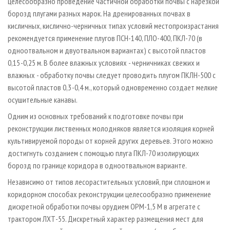
целесообразно проведение частичной обработки почвы с нарезкой
борозд плугами разных марок. На дренированных почвах в
кисличных, кислично-черничных типах условий местопроизрастания
рекомендуется применение плугов ПСН-140, ПЛО-400, ПКЛ-70 (в
одноотвальном и двуотвальном вариантах) с высотой пластов
0,15 - 0,25 м. В более влажных условиях - черничниках свежих и
влажных - обработку почвы следует проводить плугом ПКЛН-500 с
высотой пластов 0,3 - 0,4 м., который одновременно создает мелкие
осушительные канавы.
Одним из основных требований к подготовке почвы при
реконструкции лиственных молодняков является изоляция корней
культивируемой породы от корней других деревьев. Этого можно
достигнуть созданием с помощью плуга ПКЛ-70 изолирующих
борозд по границе коридора в одноотвальном варианте.
Независимо от типов лесорастительных условий, при сплошном и
коридорном способах реконструкции целесообразно применение
дискретной обработки почвы орудием ОРМ-1,5 М в агрегате с
трактором ЛХТ-55. Дискретный характер размещения мест для