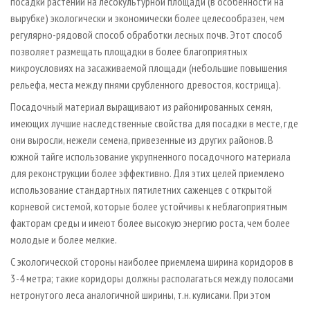
посадки растений на лесокультурной площади (в особенности на
вырубке) экологически и экономически более целесообразен, чем
регулярно-рядовой способ обработки лесных почв. Этот способ
позволяет размещать площадки в более благоприятных
микроусловиях на засаживаемой площади (небольшие повышения
рельефа, места между пнями срубленного древостоя, кострища).
Посадочный материал выращивают из районированных семян,
имеющих лучшие наследственные свойства для посадки в месте, где
они выросли, нежели семена, привезенные из других районов. В
южной тайге использование укрупненного посадочного материала
для реконструкции более эффективно. Для этих целей приемлемо
использование стандартных пятилетних саженцев с открытой
корневой системой, которые более устойчивы к неблагоприятным
факторам среды и имеют более высокую энергию роста, чем более
молодые и более мелкие.
С экологической стороны наиболее приемлема ширина коридоров в
3 - 4 метра; такие коридоры должны располагаться между полосами
нетронутого леса аналогичной ширины, т. н. кулисами. При этом