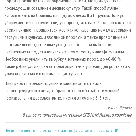
пород производится одновременно на всей площади участка с
последующим созданием лесных культур. Такой способ лучше
использовать на больших площадях в лесах II и III группы. Полную
уборку лиственных кулис следует проводить на 5 - 7 год, так как в это
время начинает проявляться жесткая конкуренция между деревьями,
растущими в кулисах, и вводимой породой, а также проводимые на
практике лесоводственные уходы с небольшой выборкой
лиственных пород становятся к этому моменту малоэффективны.
Необходимо увеличить вырубку лиственных пород до 60 - 80 %.
Такие рубки ухода создают благоприятные условия для роста ели в
узких коридорах и в примыкающих кулисах.
Цикл работ по реконструкции, в зависимости от вида
реконструируемого леса, выбранного способа работ и условий
произрастания деревьев, выполняется в течение 3 - 5 лет.
Елена Левина
В статье использованы материалы СПБ НИИ Лесного хозяйства
Лесное хозяйство
|
Лесное хозяйство
|
Лесное хозяйство: ЛПИ