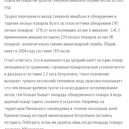
пошла на покрытие долгов Северной авиабазе охраны лесов за 2003
год.
Трудно переоценить вклад Северной авиабазы в обнаружение и
тушение лесных пожаров. Всего за сезон летчики обнаружили 195
лесных пожаров - 57% от всех возникших, из них в авиазоне - 141. С
применением авиации потушено 139 лесных пожаров, из них 98
пожаров - исключительно силами авиапожарной службы. Общий
налет в 2004 году составил 769 часов.
Стоит отметить, что в нынешнем году средний налет на один пожар
уменьшился по сравнению с прошлым пожароопасным сезоном почти
в два раза и составил 2,2 часа. Безусловно, такое положение
вызывает тревогу лесохозяйственников, ведь практика показывает,
что чем меньше времени тратится на воздушное патрулирование
лесов, тем больше бывает площадь обнаруженного пожара. А ведь
крупный пожар тушить сложнее и затратнее. Например, на
территории Пинежского заповедника в течение нескольких дней
бушевал пожар, который авиапожарные безуспешно пытались
потушить. Победить огонь им удалось лишь когда площадь пожара