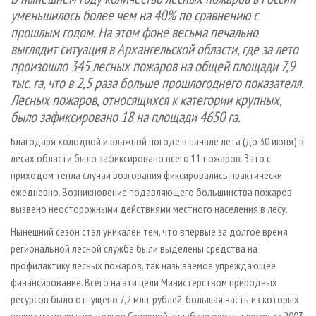
СУШКА ДРЕВЕСИНЫ
ПЕРСОНЫ
КОНТАКТЫ
РЕКЛАМА
уменьшилось более чем на 40% по сравнению с
прошлым годом. На этом фоне весьма печально
ПРОИЗВОДСТВО ДРЕВЕСНЫХ ПЛИТ
МОБИЛЬНЫЕ ВЫСТАВКИ
РЕКЛАМА НА САЙТЕ
выглядит ситуация в Архангельской области, где за лето
ДЕРЕВЯННОЕ ДОМОСТРОЕНИЕ
ОФИЦИАЛЬНЫЕ ДЕЛЕГАЦИИ
произошло 345 лесных пожаров на общей площади 7,9
ПРОИЗВОДСТВО МЕБЕЛИ
ПРИОРИТЕТНЫЕ ИНВЕСТПРОЕКТЫ
тыс. га, что в 2,5 раза больше прошлогоднего показателя.
Лесных пожаров, относящихся к категории крупных,
БИОЭНЕРГЕТИКА
RUSSIAN FORESTRY REVIEW
было зафиксировано 18 на площади 4650 га.
ЦБП
ГАЗЕТА ЛЕСПРОМФОРУМ
Благодаря холодной и влажной погоде в начале лета (до 30 июня) в
ИНСТРУМЕНТ И МАТЕРИАЛЫ
БИБЛИОТЕКА СПЕЦИАЛИСТА
лесах области было зафиксировано всего 11 пожаров. Зато с
приходом тепла случаи возгорания фиксировались практически
ежедневно. Возникновение подавляющего большинства пожаров
вызвано неосторожными действиями местного населения в лесу.
Нынешний сезон стал уникален тем, что впервые за долгое время
региональной лесной службе были выделены средства на
профилактику лесных пожаров, так называемое упреждающее
финансирование. Всего на эти цели Министерством природных
ресурсов было отпущено 7,2 млн. рублей, большая часть из которых