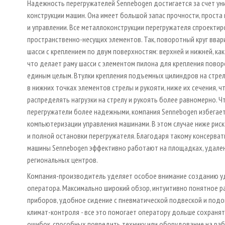
Надежность перегружателей Sennebogen достигается за счет ун
конструкции машин. Она имеет большой запас прочности, проста
и управлении. Все металлоконструкции перегружателя спроектир
пространственно-несущих элементов. Так, поворотный круг ввар
шасси с креплением по двум поверхностям: верхней и нижней, как
что делает раму шасси с элементом пилона для крепления повор
единым целым. Втулки крепления подъемных цилиндров на стре
в нижних точках элементов стрелы и рукояти, ниже их сечения, ч
распределять нагрузки на стрелу и рукоять более равномерно. 
перегружатели более надежными, компания Sennebogen избегае
компьютеризации управления машинами. В этом случае ниже риск 
и полной остановки перегружателя. Благодаря такому консерва
машины Sennebogen эффективно работают на площадках, удале
региональных центров.
Компания-производитель уделяет особое внимание созданию у
оператора. Максимально широкий обзор, интуитивно понятное 
приборов, удобное сидение с пневматической подвеской и подо
климат-контроля - все это помогает оператору дольше сохранят
ошибок, способных повредить технику или оборудование на ра