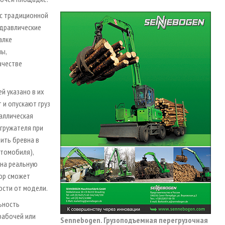
 с традиционной
идравлические
алке
ы,
ачестве
й указано в их
 и опускают груз
аллическая
егружателя при
тить бревна в
втомобиля),
 на реальную
ор сможет
ости от модели.
ьность
рабочей или
Sennebogen. Грузоподъемная перегрузочная