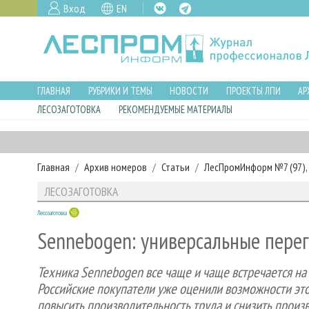
Вход
EN
ГЛАВНАЯ
РУБРИКИ И ТЕМЫ
НОВОСТИ
ПРОЕКТЫ ЛПИ
АР
ЛЕСОЗАГОТОВКА
РЕКОМЕНДУЕМЫЕ МАТЕРИАЛЫ
Главная
Архив номеров
Статьи
ЛесПромИнформ №7 (97), 
ЛЕСОЗАГОТОВКА
Лесозаготовка
Sennebogen: универсальные пере
Техника Sennebogen все чаще и чаще встречается н
Российские покупатели уже оценили возможности это
повысить производительность труда и снизить произ