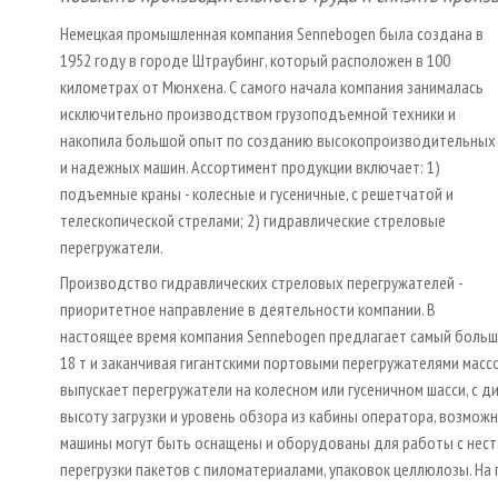
Немецкая промышленная компания Sennebogen была создана в
1952 году в городе Штраубинг, который расположен в 100
километрах от Мюнхена. С самого начала компания занималась
исключительно производством грузоподъемной техники и
накопила большой опыт по созданию высокопроизводительных
и надежных машин. Ассортимент продукции включает: 1)
подъемные краны - колесные и гусеничные, с решетчатой и
телескопической стрелами; 2) гидравлические стреловые
перегружатели.
Производство гидравлических стреловых перегружателей -
приоритетное направление в деятельности компании. В
настоящее время компания Sennebogen предлагает самый большо
18 т и заканчивая гигантскими портовыми перегружателями масс
выпускает перегружатели на колесном или гусеничном шасси, с 
высоту загрузки и уровень обзора из кабины оператора, возможн
машины могут быть оснащены и оборудованы для работы с нест
перегрузки пакетов с пиломатериалами, упаковок целлюлозы. На