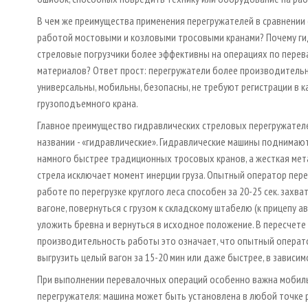
В чем же преимущества применения перегружателей в сравнении
работой мостовыми и козловыми тросовыми кранами? Почему г
стреловые погрузчики более эффективны на операциях по перев
материалов? Ответ прост: перегружатели более производительн
универсальны, мобильны, безопасны, не требуют регистрации в к
грузоподъемного крана.
Главное преимущество гидравлических стреловых перегружателе
названии - «гидравлические». Гидравлические машины поднимают
намного быстрее традиционных тросовых кранов, а жесткая мет
стрела исключает момент инерции груза. Опытный оператор пер
работе по перегрузке круглого леса способен за 20-25 сек. захва
вагоне, повернуться с грузом к складскому штабелю (к прицепу а
уложить бревна и вернуться в исходное положение. В пересчете
производительность работы это означает, что опытный операт
выгрузить целый вагон за 15-20 мин или даже быстрее, в зависим
При выполнении перевалочных операций особенно важна мобил
перегружателя: машина может быть установлена в любой точке 