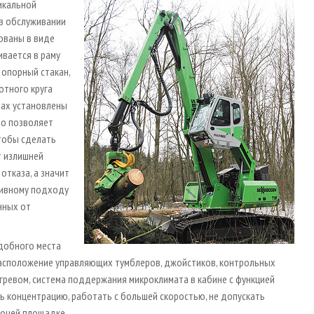
икальной
 в обслуживании
ованы в виде
ивается в раму
 опорный стакан,
отного круга
лах установлены
то позволяет
Чтобы сделать
т излишней
отказа, а значит
тивному подходу
нных от
добного места
расположение управляющих тумблеров, джойстиков, контрольных
гревом, система поддержания микроклимата в кабине с функцией
ь концентрацию, работать с большей скоростью, не допускать
бочей площадке.