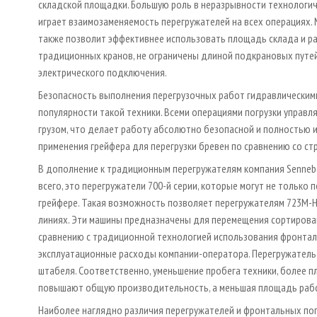
складской площадки. Большую роль в неразрывности технологич
играет взаимозаменяемость перегружателей на всех операциях.
также позволит эффективнее использовать площадь склада и ра
традиционных кранов, не ограничены длиной подкрановых путе
электрического подключения.
Безопасность выполнения перегрузочных работ гидравлическим
популярности такой техники. Всеми операциями погрузки управл
грузом, что делает работу абсолютно безопасной и полностью 
применения грейфера для перегрузки бревен по сравнению со ст
В дополнение к традиционным перегружателям компания Senneb
всего, это перегружатели 700-й серии, которые могут не только 
грейфере. Такая возможность позволяет перегружателям 723M-
линиях. Эти машины предназначены для перемещения сортирован
сравнению с традиционной технологией использования фронтал
эксплуатационные расходы компании-оператора. Перегружатель м
штабеля. Соответственно, уменьшение пробега техники, более п
повышают общую производительность, а меньшая площадь рабоч
Наиболее наглядно различия перегружателей и фронтальных пог