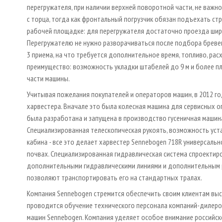
перегружателя, при наличии верхней поворотной части, не важно
с торца, тогда как фронтальный погрузчик обязан подъехать стр
рабочей площадке: для перегружателя достаточно проезда ширин
Перегружателю не нужно разворачиваться после подбора бревен
3 приема, на что требуется дополнительное время, топливо, ра
преимущество: возможность укладки штабелей до 9 м и более п
части машины.
Учитывая пожелания покупателей и операторов машин, в 2012 г
харвестера. Вначале это была колесная машина для сервисных опе
была разработана и запущена в производство гусеничная машин
Специализированная телескопическая рукоять, возможность уст
кабина - все это делает харвестер Sennebogen 718R универсаль
почвах. Специализированная гидравлическая система спроектиро
дополнительными гидравлическими линиями и дополнительным р
позволяют транспортировать его на стандартных тралах.
Компания Sennebogen стремится обеспечить своим клиентам выс
проводится обучение технического персонала компаний-дилеро
машин Sennebogen. Компания уделяет особое внимание российск