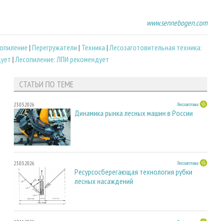
www.sennebogen.com
опиление
|
Перегружатели
|
Техника
|
Лесозаготовительная техника:
дует
|
Лесопиление: ЛПИ рекомендует
СТАТЬИ ПО ТЕМЕ
23.03.2026
Лесозаготовка
Динамика рынка лесных машин в России
23.03.2026
Лесозаготовка
Ресурсосберегающая технология рубки
лесных насаждений