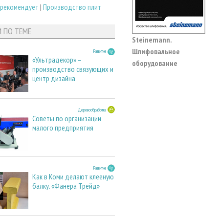
 рекомендует
|
Производство плит
И ПО ТЕМЕ
Steinemann.
Шлифовальное
Развитие
«Ультрадекор» –
оборудование
производство связующих и
центр дизайна
Деревообработка
Советы по организации
малого предприятия
Развитие
Как в Коми делают клееную
балку. «Фанера Трейд»