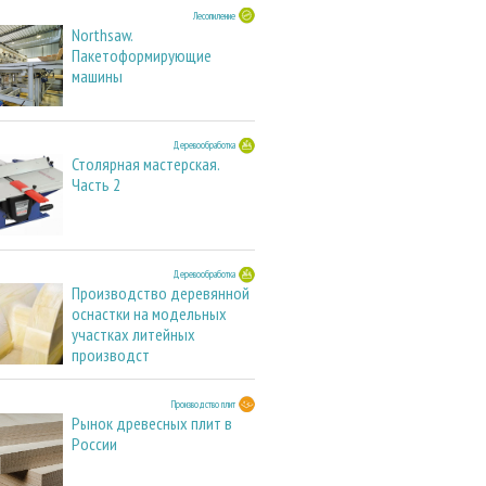
Лесопиление
Northsaw.
Пакетоформирующие
машины
Деревообработка
Столярная мастерская.
Часть 2
Деревообработка
Производство деревянной
оснастки на модельных
участках литейных
производст
Производство плит
Рынок древесных плит в
России