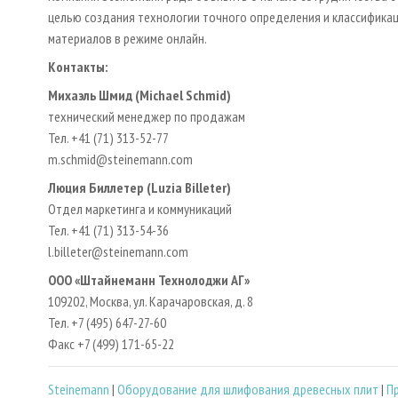
целью создания технологии точного определения и классифика
материалов в режиме онлайн.
Контакты:
Михаэль Шмид (Michael Schmid)
технический менеджер по продажам
Тел. +41 (71) 313-52-77
m.schmid@steinemann.com
Люция Биллетер (Luzia Billeter)
Отдел маркетинга и коммуникаций
Тел. +41 (71) 313-54-36
l.billeter@steinemann.com
ООО «Штайнеманн Технолоджи АГ»
109202, Москва, ул. Карачаровская, д. 8
Тел. +7 (495) 647-27-60
Факс +7 (499) 171-65-22
Steinemann
|
Оборудование для шлифования древесных плит
|
П