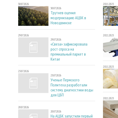
30.07.2026
28.11.2025
30.07.2026
Трутнев оценил
модернизацию АЦБК в
Новодвинске
29.07.2026
28.11.2025
29.07.2026
«Свеза» зафиксировала
рост спроса на
премиальный паркет в
Китае
28.11.2025
23.07.2026
23.07.2026
Ученые Пермского
Политеха разработали
систему диагностики воды
для ЦБП
28.11.2025
20.07.2026
20.07.2026
На АЦБК запустили первый