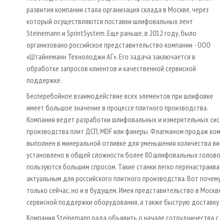
развития компании стала организация склада в Москве, через
который осуществляются поставки шлифовальных лент
Steinemann и SprintSystem. Еще раньше, в 2012 году, было
организовано российское представительство компании - ООО
«Штайнеманн Технолоджи АГ». Его задача заключается в
обработке запросов клиентов и качественной сервисной
поддержке.
Бесперебойное взаимодействие всех элементов при шлифовке
имеет большое значение в процессе плитного производства.
Компания ведет разработки шлифовальных и измерительных сис
производства плит ДСП, MDF или фанеры. Флагманом продаж ком
выполнен в минеральной отливке для уменьшения количества виб
установлено в общей сложности более 80 шлифовальных головок
пользуются большим спросом. Такие станки легко перенастраива
актуальным для российского плитного производства. Вот почем
только сейчас, но и в будущем. Имея представительство в Москв
сервисной поддержки оборудования, а также быструю доставку 
Компания Steinemann рада объявить о начале сотрудничества с 