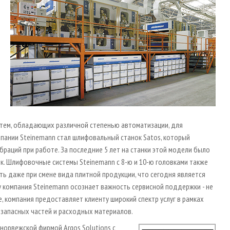
тем, обладающих различной степенью автоматизации, для
пании Steinemann стал шлифовальный станок Satos, который
раций при работе. За последние 5 лет на станки этой модели было
. Шлифовочные системы Steinemann с 8-ю и 10-ю головками также
ть даже при смене вида плитной продукции, что сегодня является
у компания Steinemann осознает важность сервисной поддержки - не
е, компания предоставляет клиенту широкий спектр услуг в рамках
запасных частей и расходных материалов.
норвежской фирмой Argos Solutions с