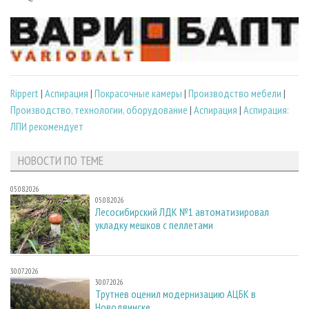
Rippert
|
Аспирация
|
Покрасочные камеры
|
Производство мебели
|
Производство, технологии, оборудование
|
Аспирация
|
Аспирация:
ЛПИ рекомендует
НОВОСТИ ПО ТЕМЕ
05.08.2026
05.08.2026
Лесосибирский ЛДК №1 автоматизировал
укладку мешков с пеллетами
30.07.2026
30.07.2026
Трутнев оценил модернизацию АЦБК в
Новодвинске