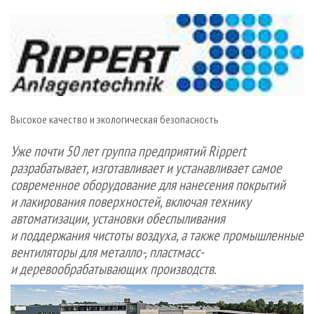
СУШКА ДРЕВЕСИНЫ
ПЕРСОНЫ
КОНТАКТЫ
РЕКЛАМА
ПРОИЗВОДСТВО ДРЕВЕСНЫХ ПЛИТ
МОБИЛЬНЫЕ ВЫСТАВКИ
РЕКЛАМА НА САЙТЕ
ДЕРЕВЯННОЕ ДОМОСТРОЕНИЕ
ОФИЦИАЛЬНЫЕ ДЕЛЕГАЦИИ
ПРОИЗВОДСТВО МЕБЕЛИ
ПРИОРИТЕТНЫЕ ИНВЕСТПРОЕКТЫ
БИОЭНЕРГЕТИКА
RUSSIAN FORESTRY REVIEW
Высокое качество и экологическая безопасность
ЦБП
ГАЗЕТА ЛЕСПРОМФОРУМ
ИНСТРУМЕНТ И МАТЕРИАЛЫ
Уже почти 50 лет группа предприятий Rippert
БИБЛИОТЕКА СПЕЦИАЛИСТА
разрабатывает, изготавливает и устанавливает самое
современное оборудование для нанесения покрытий
и лакирования поверхностей, включая технику
автоматизации, установки обеспыливания
и поддержания чистоты воздуха, а также промышленные
вентиляторы для металло-, пластмасс-
и деревообрабатывающих производств.