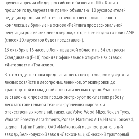
вручения премии «Лидер российского бизнеса в ЛПК». Как и в
прошлом году, лауреатами премии объявлены 10 руководителей
ведущих предприятий отечественного лесопромышленного
комплекса, выбранные на основе «Рейтинга профессиональной
репутации российских менеджеров», который ежегодно готовит АМР
(список 10 лауреатов будет представлен).
13 октября в 16 часов в Ленинградской области на 64 км. трассы
Скандинавия (Е-18) пройдет официальное открытие выставок:
«Интерлес»
и
«Транслес»
.
В этом году выставки представят весь спектр товаров и услуг для
лесных хозяйств и лесопромышленников, от экипировки до
транспортной и складской логистики лесных грузов. Участники
выставочных проектов продемонстрируют покупателю работу
лесозаготовительной техники крупнейших мировых и
отечественных компаний, таких, как Volvo, Wood-Mizer, Nokian Tyres,
Waratah Forestry Attachments, Ponsse, Martimex Alfa, Hitachi, Jonsered,
Logman, Tajfun Planina, ОАО «Майкопский машиностроительный
завод», Великолукский завод «Лесхозмаш», «Онежский тракторный