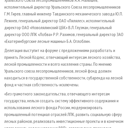
Уральского Союза лесопромышленников А.А. Малышев,
исполнительный директор Уральского Союза лесопромышленников
Г.М. Гирев, главный инженер Тавдинского механического завода Ю.П.
Лежнев, генеральный директор ОАО «Лялялес», исполнительный
директор ОАО «Новолялинский ЦБК» В.Л. Глузман, генеральный
директор ООО ЛПК «Лобва» Р.Р. Рахимов, генеральный директор ЗАО
«Екатеринбургские лесные машины» Б.А. Оглоблин.
Делегация выступит на форуме с предложениями разработать и
принять Лесной Кодекс, отвечающий интересам лесного хозяйства,
лесной промышленности и всего населения страны. По мнению
Уральского союза лесопромышленников, лесной фонд должен
находить­ся в государственной собственности, субаренда на лесной
фонд и част­ная собственность-исключены.
«Без грамотного законодательства, отвечающего интересам
государства, нельзя создать систему эффективного содержания и
использования лесного фонда России, модернизировать
промышленный потенциал отраслей ЛПК, развить со­циальную сферу
лесных районов, реализовать инвестиционные проекты и в ко­нечном