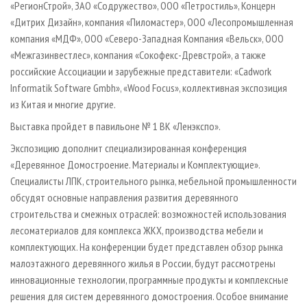
«РегионСтрой», ЗАО «Содружество», ООО «Петростиль», Концерн
«Дитрих Дизайн», компания «Пиломастер», ООО «Лесопромышленная
компания «МДФ», ООО «Северо-Западная Компания «Вельск», ООО
«Межгазинвестлес», компания «Сокофекс-Древстрой», а также
российские Ассоциации и зарубежные представители: «Cadwork
Informatik Software Gmbh», «Wood Focus», коллективная экспозиция
из Китая и многие другие.
Выставка пройдет в павильоне № 1 ВК «Ленэкспо».
Экспозицию дополнит специализированная конференция
«Деревянное Домостроение. Материалы и Комплектующие».
Специалисты ЛПК, строительного рынка, мебельной промышленности
обсудят основные направления развития деревянного
строительства и смежных отраслей: возможностей использования
лесоматериалов для комплекса ЖКХ, производства мебели и
комплектующих. На конференции будет представлен обзор рынка
малоэтажного деревянного жилья в России, будут рассмотрены
инновационные технологии, программные продукты и комплексные
решения для систем деревянного домостроения. Особое внимание