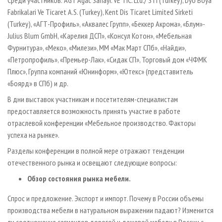
Среди участников: AGT Agac Sanayi. VE TIC. Ltd./ STI (Turkey), Dyo Boya
Fabrikalari Ve Ticaret A.S. (Turkey), Kent Dis Ticaret Limited Sirketi
(Turkey), «АГТ-Профиль», «Аквалес Групп», «Беккер Акрома», «Блум»-
Julius Blum GmbH, «Карелия ДСП», «Консул Котон», «Мебельная
Фурнитура», «Меко», «Милези», ММ «Мак Март СПб», «Найди»,
«Петропрофиль», «Премьер-Лак», «Сидак СП», Торговый дом «ЧФМК
Плюс», Группа компаний «Юнинформ», «Ютекс» (представитель
«Боярд» в СПб) и др.
В дни выставок участникам и посетителям-специалистам
предоставляется возможность принять участие в работе
отраслевой конференции «Мебельное производство. Факторы
успеха на рынке».
Разделы конференции в полной мере отражают тенденции
отечественного рынка и освещают следующие вопросы:
Обзор состояния рынка мебели.
Спрос и предложение. Экспорт и импорт. Почему в России объемы
производства мебели в натуральном выражении падают? Изменится