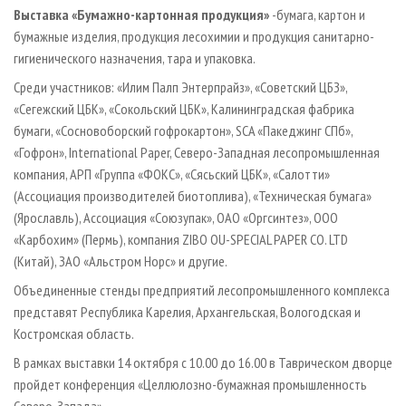
Выставка «Бумажно-картонная продукция»
-бумага, картон и
бумажные изделия, продукция лесохимии и продукция санитарно-
гигиенического назначения, тара и упаковка.
Среди участников: «Илим Палп Энтерпрайз», «Советский ЦБЗ»,
«Сегежский ЦБК», «Сокольский ЦБК», Калининградская фабрика
бумаги, «Сосновоборский гофрокартон», SCA «Пакеджинг СПб»,
«Гофрон», International Paper, Северо-Западная лесопромышленная
компания, АРП «Группа «ФОКС», «Сясьский ЦБК», «Салотти»
(Ассоциация производителей биотоплива), «Техническая бумага»
(Ярославль), Ассоциация «Союзупак», ОАО «Оргсинтез», ООО
«Карбохим» (Пермь), компания ZIBO OU-SPECIAL PAPER CO. LTD
(Китай), ЗАО «Альстром Норс» и другие.
Объединенные стенды предприятий лесопромышленного комплекса
представят Республика Карелия, Архангельская, Вологодская и
Костромская область.
В рамках выставки 14 октября с 10.00 до 16.00 в Таврическом дворце
пройдет конференция «Целлюлозно-бумажная промышленность