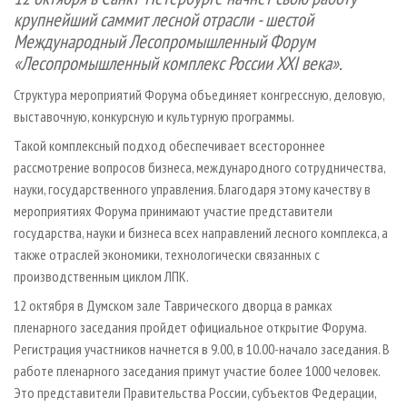
СУШКА ДРЕВЕСИНЫ
ПЕРСОНЫ
КОНТАКТЫ
РЕКЛАМА
крупнейший саммит лесной отрасли - шестой
Международный Лесопромышленный Форум
ПРОИЗВОДСТВО ДРЕВЕСНЫХ ПЛИТ
МОБИЛЬНЫЕ ВЫСТАВКИ
РЕКЛАМА НА САЙТЕ
«Лесопромышленный комплекс России
XXI
века».
ДЕРЕВЯННОЕ ДОМОСТРОЕНИЕ
ОФИЦИАЛЬНЫЕ ДЕЛЕГАЦИИ
Структура мероприятий Форума объединяет конгрессную, деловую,
ПРОИЗВОДСТВО МЕБЕЛИ
ПРИОРИТЕТНЫЕ ИНВЕСТПРОЕКТЫ
выставочную, конкурсную и культурную программы.
БИОЭНЕРГЕТИКА
RUSSIAN FORESTRY REVIEW
Такой комплексный подход обеспечивает всестороннее
ЦБП
ГАЗЕТА ЛЕСПРОМФОРУМ
рассмотрение вопросов бизнеса, международного сотрудничества,
науки, государственного управления. Благодаря этому качеству в
ИНСТРУМЕНТ И МАТЕРИАЛЫ
БИБЛИОТЕКА СПЕЦИАЛИСТА
мероприятиях Форума принимают участие представители
государства, науки и бизнеса всех направлений лесного комплекса, а
также отраслей экономики, технологически связанных с
производственным циклом ЛПК.
12 октября в Думском зале Таврического дворца в рамках
пленарного заседания пройдет официальное открытие Форума.
Регистрация участников начнется в 9.00, в 10.00-начало заседания. В
работе пленарного заседания примут участие более 1000 человек.
Это представители Правительства России, субъектов Федерации,