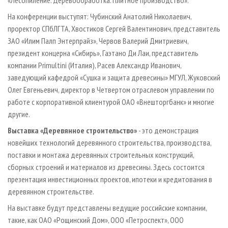
«Лесопиление. Деревообработка. Плитное производство».
На конференции выступят: Чубинский Анатолий Николаевич,
проректор СПбЛГТА, Хвостиков Сергей Валентинович, представитель
ЗАО «Илим Палп Энтерпрайз», Червов Валерий Дмитриевич,
президент концерна «Сибирь», Гаэтано Ди Лаи, представитель
компании Primultini (Италия), Расев Александр Иванович,
заведующий кафедрой «Сушка и защита древесины» МГУЛ, Жуковский
Олег Евгеньевич, директор в Четвертом отраслевом управлении по
работе с корпоративной клиентурой ОАО «Внешторгбанк» и многие
другие.
Выставка «Деревянное строительство»
- это демонстрация
новейших технологий деревянного строительства, производства,
поставки и монтажа деревянных строительных конструкций,
сборных строений и материалов из древесины. Здесь состоится
презентация инвестиционных проектов, ипотеки и кредитования в
деревянном строительстве.
На выставке будут представлены ведущие российские компании,
такие, как ОАО «Рощинский Дом», ООО «Петроспект», ООО