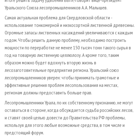
итоге решить задачу удвоения ВВП»,-говорит вице-президент
Уральского Союза лесопромышленников А.А. Малышев.
Самая актуальная проблема для Свердловской области -
использование тонкомерной и низкосортной лиственной древесины.
Огромные запасы листвен­ных насаждений увеличиваются с каждым
годом. Чтобы решить данную проблему, необходимо построить
мощ­ности по переработке не менее 150 тысяч тонн такого сырья в
год на товарную лиственную целлюлозу. А кроме того, таким
образом можно будет вдохнуть вторую жизнь в
лесозаготовительные предприятия региона. Уральский союз
лесопромышленников уверен: чтобы принимать грамотные и
эффективные решения проблем лесопользования на местах,
регионам должны предоставить больше прав.
Лесопромышленники Урала, по их собственному признанию, не могут
оставаться в стороне, когда обсуждается судьба российских лесов,
и ставят своей целью довести до Правительства РФ проблемы,
исполь­зуя для этого любые возможные средства, в том числе и
предстоящий форум.