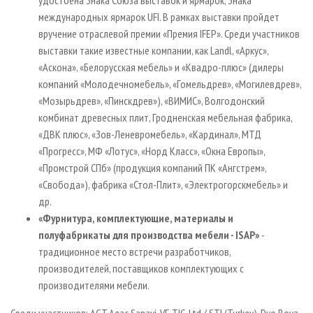
удостоена Знака Союза выставок и ярмарок, Знака
международных ярмарок UFI. В рамках выставки пройдет
вручение отраслевой премии «Премия IFEP». Среди участников
выставки такие известные компании, как Landl, «Аркус»,
«Аскона», «Белорусская мебель» и «Квадро-плюс» (дилеры
компаний «Молодечномебель», «Гомельдрев», «Могилевдрев»,
«Мозырьдрев», «Пинскдрев»), «ВИМИС», Волгодонский
комбинат древесных плит, Гродненская мебельная фабрика,
«ДВК плюс», «Зов-Леневромебель», «Кардинал», МТД
«Прогресс», МФ «Лотус», «Норд Класс», «Окна Европы»,
«Промстрой СПб» (продукция компаний ПК «Ангстрем»,
«Свобода»), фабрика «Стол-Плит», «Электрогорскмебель» и
др.
«Фурнитура, комплектующие, материалы и
полуфабрикаты для производства мебели - ISAP»
-
традиционное место встречи разработчиков,
производителей, поставщиков комплектующих с
производителями мебели.