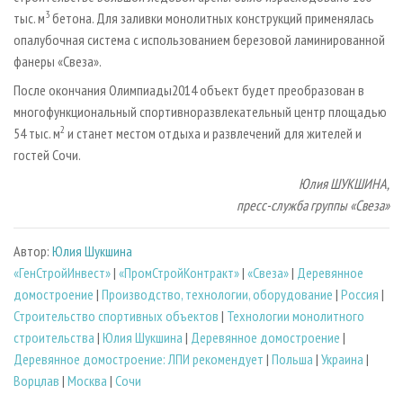
3
тыс. м
бетона. Для заливки монолитных конструкций применялась
опалубочная система с использованием березовой ламинированной
фанеры «Свеза».
После окончания Олимпиады­2014 объект будет преобразован в
многофункциональный спортивно­развлекательный центр площадью
2
54 тыс. м
и станет местом отдыха и развлечений для жителей и
гостей Сочи.
Юлия ШУКШИНА,
пресс-служба группы «Свеза»
Автор:
Юлия Шукшина
«ГенСтройИнвест»
|
«ПромСтройКонтракт»
|
«Свеза»
|
Деревянное
домостроение
|
Производство, технологии, оборудование
|
Россия
|
Строительство спортивных объектов
|
Технологии монолитного
строительства
|
Юлия Шукшина
|
Деревянное домостроение
|
Деревянное домостроение: ЛПИ рекомендует
|
Польша
|
Украина
|
Ворцлав
|
Москва
|
Сочи