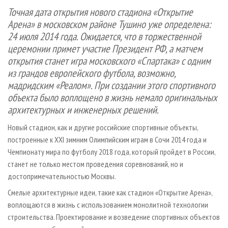
СУШКА ДРЕВЕСИНЫ
ПЕРСОНЫ
КОНТАКТЫ
РЕКЛАМА
Точная дата открытия нового стадиона «Открытие
Арена» в московском районе Тушино уже определена:
ПРОИЗВОДСТВО ДРЕВЕСНЫХ ПЛИТ
МОБИЛЬНЫЕ ВЫСТАВКИ
РЕКЛАМА НА САЙТЕ
24 июля 2014 года. Ожидается, что в торжественной
ДЕРЕВЯННОЕ ДОМОСТРОЕНИЕ
ОФИЦИАЛЬНЫЕ ДЕЛЕГАЦИИ
церемонии примет участие Президент РФ, а матчем
ПРОИЗВОДСТВО МЕБЕЛИ
ПРИОРИТЕТНЫЕ ИНВЕСТПРОЕКТЫ
открытия станет игра московского «Спартака» с одним
из грандов европейского футбола, возможно,
БИОЭНЕРГЕТИКА
RUSSIAN FORESTRY REVIEW
мадридским «Реалом». При создании этого спортивного
ЦБП
ГАЗЕТА ЛЕСПРОМФОРУМ
объекта было воплощено в жизнь немало оригинальных
ИНСТРУМЕНТ И МАТЕРИАЛЫ
архитектурных и инженерных решений.
БИБЛИОТЕКА СПЕЦИАЛИСТА
Новый стадион, как и другие российские спортивные объекты,
построенные к XXI зимним Олимпийским играм в Сочи 2014 года и
Чемпионату мира по футболу 2018 года, который пройдет в России,
станет не только местом проведения соревнований, но и
достопримечательностью Москвы.
Смелые архитектурные идеи, такие как стадион «Открытие Арена»,
воплощаются в жизнь с использованием монолитной технологии
строительства. Проектирование и возведение спортивных объектов