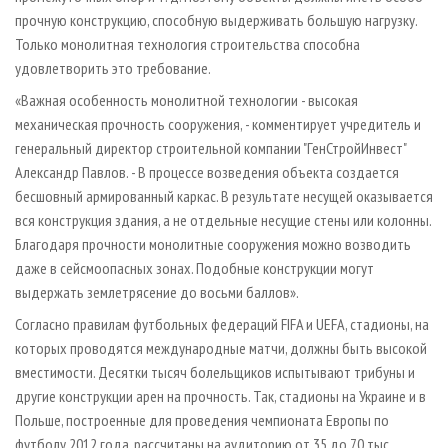
прочную конструкцию, способную выдерживать большую нагрузку.
Только монолитная технология строительства способна
удовлетворить это требование.
«Важная особенность монолитной технологии - высокая
механическая прочность сооружения, - комментирует учредитель и
генеральный директор строительной компании "ГенСтройИнвест"
Александр Павлов. - В процессе возведения объекта создается
бесшовный армированный каркас. В результате несущей оказывается
вся конструкция здания, а не отдельные несущие стены или колонны.
Благодаря прочности монолитные сооружения можно возводить
даже в сейсмоопасных зонах. Подобные конструкции могут
выдержать землетрясение до восьми баллов».
Согласно правилам футбольных федераций FIFA и UEFA, стадионы, на
которых проводятся международные матчи, должны быть высокой
вместимости. Десятки тысяч болельщиков испытывают трибуны и
другие конструкции арен на прочность. Так, стадионы на Украине и в
Польше, построенные для проведения чемпионата Европы по
футболу 2012 года, рассчитаны на аудиторию от 35 до 70 тыс.