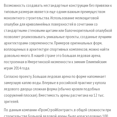
Возможность создавать нестандартные конструкции без привязки к
типовым размерам является еще одним важным преимуществом
монолитного строительства. Использование мелкощитовой
опалубки для криволинейных поверхностей в сочетании со
стандартными стеновыми щитами или балочно­ригельной опалубкой
позволяет реализовывать уникальные проекты, созданные лучшими
архитекторами современности. Примеров оригинальных форм,
воплощенных в архитектуре спортивных комплексов, можно найти
довольно много. В нашей стране это Большая ледовая арена,
построенная в Имеретинской низменности к зимним Олимпийским
играм 2014 года.
Согласно проекту, Большая ледовая арена по форме напоминает
замерзшую каплю воды. Впервые в российской практике у купола
ледового дворца сложная форма (обычно кровля подобных
сооружений плоская). Вместимость арены рассчитана на 12 тыс.
зрителей.
По данным компании «ПромСтройКонтракт», в общей сложности при
строительстве Большой ледовой арены было израсходовано 100