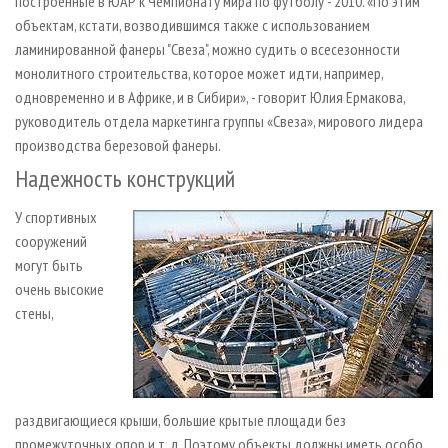
построенные в ЮАР к Чемпионату мира по футболу - 2010. «По этим
объектам, кстати, возводившимся также с использованием
ламинированной фанеры "Свеза", можно судить о всесезонности
монолитного строительства, которое может идти, например,
одновременно и в Африке, и в Сибири», - говорит Юлия Ермакова,
руководитель отдела маркетинга группы «Свеза», мирового лидера
производства березовой фанеры.
Надежность конструкций
У спортивных
сооружений
могут быть
очень высокие
стены,
раздвигающиеся крыши, большие крытые площади без
промежуточных опор и т. д. Поэтому объекты должны иметь особо