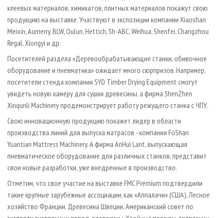
клеевых материалов, химикатов, плитных материалов покажут свою
продукцию на выставке. Участвуют в экспозиции компании Xiaoshan
Meixin, Aumerry, BLW, Oulun, Hettich, Sh-ABC, Weihua, Shenfei, Changzhou
Regal, Xiongyi и др.
Посетителей раздела «Деревообрабатывающие станки, обивочное
оборудование и пневматика» ожидает много сюрпризов. Например,
посетители стенда компании SYD Timber Drying Equipment смогут
увидеть новую камеру для сушки древесины, а фирма ShenZhen
Xinqunli Machinery продемонстрирует работу режущего станка с ЧПУ.
Свою инновационную продукцию покажет лидер в области
производства линий для выпуска матрасов - компания FoShan
Yuantian Mattress Machinery. А фирма AnHui Lant, выпускающая
пневматическое оборудование для различных станков, представит
свои новые разработки, уже внедренные в производство.
Отметим, что свое участие на выставке FMC Premium подтвердили
такие крупные зарубежные ассоциации, как «Аппалачи» (США), Лесное
хозяйство Франции, Древесина Швеции, Американский совет по