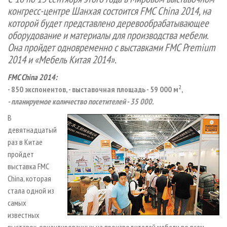
СУШКА ДРЕВЕСИНЫ
ПЕРСОНЫ
КОНТАКТЫ
РЕКЛАМА
конгресс-центре Шанхая состоится FMC China 2014, на
которой будет представлено деревообрабатывающее
ПРОИЗВОДСТВО ДРЕВЕСНЫХ ПЛИТ
МОБИЛЬНЫЕ ВЫСТАВКИ
РЕКЛАМА НА САЙТЕ
оборудование и материалы для производства мебели.
ДЕРЕВЯННОЕ ДОМОСТРОЕНИЕ
ОФИЦИАЛЬНЫЕ ДЕЛЕГАЦИИ
Она пройдет одновременно с выставками FMC Premium
ПРОИЗВОДСТВО МЕБЕЛИ
ПРИОРИТЕТНЫЕ ИНВЕСТПРОЕКТЫ
2014 и «Мебель Китая 2014».
БИОЭНЕРГЕТИКА
RUSSIAN FORESTRY REVIEW
FMC China 2014:
2
- 850 экспонентов, - выставочная площадь - 59 000 м
,
ЦБП
ГАЗЕТА ЛЕСПРОМФОРУМ
- планируемое количество посетителей - 35 000.
ИНСТРУМЕНТ И МАТЕРИАЛЫ
БИБЛИОТЕКА СПЕЦИАЛИСТА
В
девятнадцатый
раз в Китае
пройдет
выставка FMC
China, которая
стала одной из
самых
известных