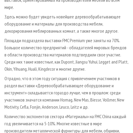
выставок, ориентированных на производителей мебели во всем
мире.
Здесь можно будет увидеть новейшее деревообрабатывающее
оборудование и материалы для производства мебели,
декорирования меблированных комнат, а также многое другое.
Площади подраздела выставки FMC Premium уже заняты на 70%.
Большое количество предприятий - обладателей мировых брендов
в области производства материалов подтвердили свое участие.
Среди них такие известные, как Dupont, Jiangsu Yuhui, Legget and Platt,
Okin, Yihuang, Huali, Kingdecor и многие другие.
Отрадно, что в этом году ситуация с привлечением участников в
раздел выставки «Деревообрабатывающее оборудование и
инструмент» складывается гораздо лучше, чем в прошлом: среди
участников значатся компании Homag, New Mas, Biesse, Vollmer, New
Motivity, Cefla, Fonjin, Anderson, Leuco, Leitz и др.
Количество экспонентов сектора «Материалы» на FMC China каждый
год увеличивается на 5-10%. Многие известные в мире
производители металлической фурнитуры для мебели, обшивки,