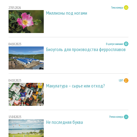
27.05.2026
Тема номера
Миллионы под ногами
04.10.2025
В центре внимания
Биоуголь для производства ферросплавов
04.10.2025
ЦБП
Макулатура – сырье или отход?
15.08.2025
Регион номера
Не последняя буква