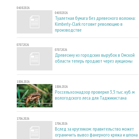
04.08.2026
04.08.2026
Туалетная бумага без древесного волокна:
Kimberly-Clark готовит революцию в
производстве
07.07.2026
07.07.2026
Древесину из городских вырубок в Омской
области теперь продают через аукционы
18.06.2026
18.06.2026
Россельхознадзор проверил 3,3 тыс. куб. м
вологодского леса для Таджикистана
17.06.2026
17.06.2026
Вслед за кругляком: правительство может
ограничить вывоз фанерного кряжа и шпона