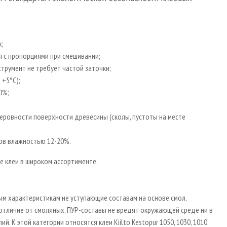
х;
 с пропорциями при смешивании;
трумент не требует частой заточки;
 +5°С);
0%;
еровности поверхности древесины (сколы, пустоты на месте
ов влажностью 12-20%.
е клеи в широком ассортименте.
м характеристикам не уступающие составам на основе смол,
отличие от смоляных, ПУР-составы не вредят окружающей среде ни в
 К этой категории относятся клеи Kiilto Kestopur 1050, 1030, 1010.