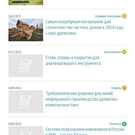
26.02.2025
Деревянное домостроение
Самым популярным материалом для
строительства частных домов в 2024 году
стала древесина
05.11.2024
Деревообработка
Стали, сплавы и покрытия для
дереворежущего инструмента
04.09.2024
Материалы
Трибологические решения для линий
непрерывного производства древесно-
композитных плит
04.09.2024
Лесная наука
Система пользования валежником в России
в XVIII – начале ХХ века