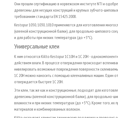
Они прошли сертификацию в норвежском институте NTI и одобр
древесины для несущих конструкций и крупных зубчато­-шиповых
требованиям стандарта EN 15425:2008.
Kestopur 1050, 1030, 1010 применяются для изготовления много
(клееной конструкционной балки), для продольно­-шипового со
и для работы при низких температурах (до +5°С).
Универсальные клеи
К ним относятся Kiilto Kestopur 1C 10H и 1С 20H - однокомпон
действием влаги. В процессе отверждения происходит вспениван
нивелировать возможные повреждения поверхности склеиваемых 
1С 20H можно наносить с помощью клееналивных машин. Один от
отверждается быстрее 1С 20H.
Эти клеи, так же как и конструкционные, подходят для изготовл
древесины (клееной конструкционной балки), для продольно­-ш
влажности и при низких температурах (до +5°С). Кроме того, их
материалов и комбинированных волокон.
Kiilto оказывает клиентам техническую поддержку и проводит 