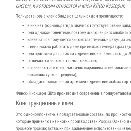
систем, к которым относятся и клеи Kiilto Kestopur.
Полиуретановые клеи обладают целым рядом преимуществ:
в них нет формальдегида, значит отсутствует резкий запа
они однокомпонентные, поэтому исключен риск ошибиться
клеевой шов получается высокоэластичный, и режущий инс
с ними можно работать даже при низких температурах (до
они пригодны для работы с древесиной влажностью до 2
отличаются высокой термостойкостью;
вспениваются и могут частично выравнивать небольшие н
выпавших сучков, трещины);
обладают повышенной адгезией к древесине любых сорт
Финский концерн Kiilto производит современные полиуретановы
Конструкционные клеи
Это однокомпонентные полиуретановые составы, по прочностны
которые применяют на многих производствах России. Однако, в 
процессе производства, ни при дальнейшем использовании изделий.