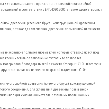
ены для использования в производстве клееной многослойной
 соединений в соответствии с EN 14080:2005, а также удовлетворяют
слойной древесины (клееного бруса), конструкционной древесины
единения, а также для склеивания древесины повышенной влажности
ентные низковязкие полиуретановые клеи, которые отверждаются под
ие клея и частичное заполнение пустот, что позволяет
материалов. Благодаря низкой вязкости Kestopur 1C 10H и Kestopur
 другого отличается временем открытой выдержки: 1C 10H
ения многослойной древесины (клееного бруса), конструкционной
ипового соединения, для склеивания древесины повышенной
 применяют для склеивания металла, различных изоляционных
обучение безопасному использованию своих продуктов. Внешние