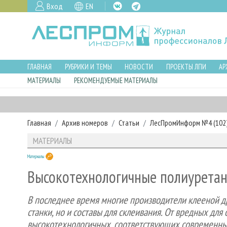
Вход
EN
ГЛАВНАЯ
РУБРИКИ И ТЕМЫ
НОВОСТИ
ПРОЕКТЫ ЛПИ
АР
МАТЕРИАЛЫ
РЕКОМЕНДУЕМЫЕ МАТЕРИАЛЫ
Главная
Архив номеров
Статьи
ЛесПромИнформ №4 (102),
МАТЕРИАЛЫ
Материалы
Высокотехнологичные полиуретано
В последнее время многие производители клееной д
станки, но и составы для склеивания. От вредных дл
высокотехнологичных, соответствующих современны