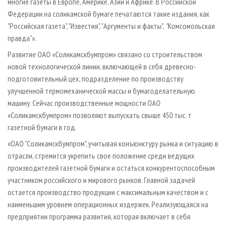
многие газеты в Европе, Америке, Азии и Африке. В Российской
Федерации на соликамской бумаге печатаются такие издания, как
"Российская газета", "Известия", "Аргументы и факты",
"
Комсомольская
правда"».
Развитие ОАО «Соликамскбумпром» связано со строительством
новой технологической линии, включающей в себя древесно­-
подготовительный цех, подразделение по производству
улучшенной термомеханической массы и бумагоделательную
машину. Сейчас производственные мощности ОАО
«Соликамскбумпром» позволяют выпускать свыше 450 тыс. т
газетной бумаги в год.
«ОАО "Соликамскбумпром", учитывая конъюнктуру рынка и ситуацию в
отрасли, стремится укрепить свое положение среди ведущих
производителей газетной бумаги и остаться конкурентоспособным
участником российского и мирового рынков. Главной задачей
остается производство продукции с максимальным качеством и с
наименьшим уровнем операционных издержек. Реализующаяся на
предприятии программа развития, которая включает в себя