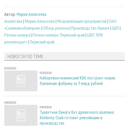
Автор:
Мария Алексеева
Аналитика
|
Мария Алексеева
|
Модернизация предприятий
|
ОАО
«Соликамскбумпром»
|
Обзор региона
|
Производство бумаги
|
ЦБП
|
Регион номера
|
Регион номера: Пермский край
|
ЦБП: ЛПИ
рекомендует
|
Пермский край
НОВОСТИ ПО ТЕМЕ
05.08.2026
05.08.2026
Набережночелнинский КБК построит новую
бумажную фабрику за 3 млрд рублей
04.08.2026
04.08.2026
Туалетная бумага без древесного волокна:
Kimberly-Clark готовит революцию в
производстве