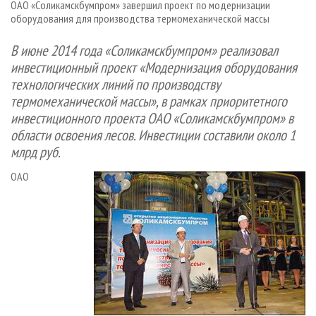
ОАО «Соликамскбумпром» завершил проект по модернизации
СУШКА ДРЕВЕСИНЫ
ПЕРСОНЫ
КОНТАКТЫ
РЕКЛАМА
оборудования для производства термомеханической массы
ПРОИЗВОДСТВО ДРЕВЕСНЫХ ПЛИТ
МОБИЛЬНЫЕ ВЫСТАВКИ
РЕКЛАМА НА САЙТЕ
В июне 2014 года «Соликамскбумпром» реализовал
ДЕРЕВЯННОЕ ДОМОСТРОЕНИЕ
ОФИЦИАЛЬНЫЕ ДЕЛЕГАЦИИ
инвестиционный проект «Модернизация оборудования
ПРОИЗВОДСТВО МЕБЕЛИ
ПРИОРИТЕТНЫЕ ИНВЕСТПРОЕКТЫ
технологических линий по производству
термомеханической массы», в рамках приоритетного
БИОЭНЕРГЕТИКА
RUSSIAN FORESTRY REVIEW
инвестиционного проекта ОАО «Соликамскбумпром» в
ЦБП
ГАЗЕТА ЛЕСПРОМФОРУМ
области освоения лесов. Инвестиции составили около 1
ИНСТРУМЕНТ И МАТЕРИАЛЫ
млрд руб.
БИБЛИОТЕКА СПЕЦИАЛИСТА
ОАО