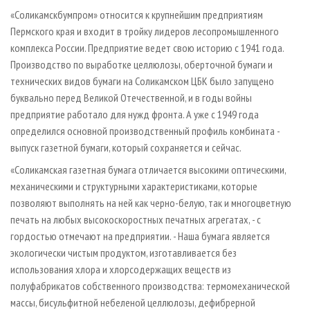
«Соликамскбумпром» относится к крупнейшим предприятиям
Пермского края и входит в тройку лидеров лесопромышленного
комплекса России. Предприятие ведет свою историю с 1941 года.
Производство по выработке целлюлозы, оберточной бумаги и
технических видов бумаги на Соликамском ЦБК было запущено
буквально перед Великой Отечественной, и в годы войны
предприятие работало для нужд фронта. А уже с 1949 года
определился основной производственный профиль комбината -
выпуск газетной бумаги, который сохраняется и сейчас.
«Соликамская газетная бумага отличается высокими оптическими,
механическими и структурными характеристиками, которые
позволяют выполнять на ней как черно-белую, так и многоцветную
печать на любых высокоскоростных печатных агрегатах, - с
гордостью отмечают на предприятии. - Наша бумага является
экологически чистым продуктом, изготавливается без
использования хлора и хлорсодержащих веществ из
полуфабрикатов собственного производства: термомеханической
массы, бисульфитной небеленой целлюлозы, дефибрерной