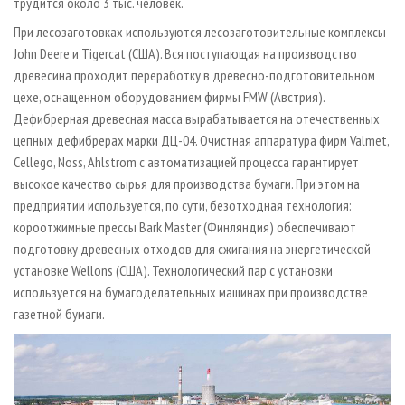
трудится около 3 тыс. человек.
При лесозаготовках используются лесозаготовительные комплексы
John Deere и Tigercat (США). Вся поступающая на производство
древесина проходит переработку в древесно-подготовительном
цехе, оснащенном оборудованием фирмы FMW (Австрия).
Дефибрерная древесная масса вырабатывается на отечественных
цепных дефибрерах марки ДЦ-04. Очистная аппаратура фирм Valmet,
Cellego, Noss, Ahlstrom с автоматизацией процесса гарантирует
высокое качество сырья для производства бумаги. При этом на
предприятии используется, по сути, безотходная технология:
короотжимные прессы Bark Master (Финляндия) обеспечивают
подготовку древесных отходов для сжигания на энергетической
установке Wellons (США). Технологический пар с установки
используется на бумагоделательных машинах при производстве
газетной бумаги.