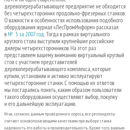
СУШКА ДРЕВЕСИНЫ
ПЕРСОНЫ
КОНТАКТЫ
РЕКЛАМА
деревоперерабатывающее предприятие не обходится
без четырехсторонних продольно-фрезерных станков.
ПРОИЗВОДСТВО ДРЕВЕСНЫХ ПЛИТ
МОБИЛЬНЫЕ ВЫСТАВКИ
РЕКЛАМА НА САЙТЕ
О важности и особенностях использования подобного
ДЕРЕВЯННОЕ ДОМОСТРОЕНИЕ
ОФИЦИАЛЬНЫЕ ДЕЛЕГАЦИИ
оборудования журнал «ЛесПромИнформ» рассказал
ПРОИЗВОДСТВО МЕБЕЛИ
ПРИОРИТЕТНЫЕ ИНВЕСТПРОЕКТЫ
в
№ 5 за 2007 год
. Тогда в рамках виртуального
круглого стола выступили крупнейшие российские
БИОЭНЕРГЕТИКА
RUSSIAN FORESTRY REVIEW
дилеры четырехсторонников. На этот раз
ЦБП
ГАЗЕТА ЛЕСПРОМФОРУМ
представляем вашему вниманию виртуальный круглый
стол с участием представителей
ИНСТРУМЕНТ И МАТЕРИАЛЫ
БИБЛИОТЕКА СПЕЦИАЛИСТА
деревоперерабатывающего комплекса, которые
купили, установили и активно эксплуатируют
четырехсторонние станки. С помощью их ответов
мы постарались понять, каким образом пользователи
такого оборудования осуществляют выбор, покупку
и его дальнейшую эксплуатацию.
Итак, согласно данным проведенного опроса, все респонденты
считают основополагающими качествами при выборе станка
надежность его работы и производительность. Кроме того, важным