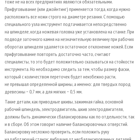
тоже не на всех предприятиях являются обязательными.
Прифуговывание (или джойнтинг) применяется тогда, когда нужно
расположить все ножи строго на диаметре резания. С помощью
специального узла инструмент подтачивается непосредственно
на шпинделе, когда ножевая головка уже установлена на станке. При
подводе заточного камня на незначительную величину при рабочих
оборотах шпинделя удаляется остаточное отклонение ножей. Если
прифуговывание повторять достаточно часто, считают
специалисты, то это будет положительно сказываться на стойкости
инструмента. Но необходимо следить за тем, чтобы размер фаски,
который с количеством переточек будет неизбежно расти,
не превышал определенной ширины, а именно: для твердых пород
древесины − 0,7 мм, а для мягких − 0,5 мм.
Такие детали, как приводные шкивы, зажимная гайка, основной
рабочий шпиндель, электродвигатель, шкив электродвигателя,
должны быть динамически сбалансированы как по отдельности, так
и в сборе. Об этом говорит наличие балансировочных отверстий.
Балансировку несложно проверить, если положить руку
на работающий станок: вибрация от несбалансированных деталей