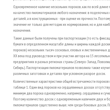
Одновременное наличие нескольких пороков, как по всей длине 
на качество пиломатериалов любого назначения: в поделочных 
деталей, а в конструкционных - при оценке их прочности. Поэт
значение не только для методик их нормирования, но и для наи
назначения.
Такие данные были получены при паспортизации (то есть фикса
бумаги в определенном масштабе длины и ширины каждой доски,
пороков) нескольких тысяч сосновых, еловых и лиственничных дос
ХХ века под руководством и при участии автора на 15 лесопил
предприятиях в разных регионах страны (Северо­-Запад, Поволжь
Сибирь). Паспортизация пиломатериалов позволила также изучи
различных заготовках и деталях при условном раскрое досок.
Количественные характеристики общей встречаемости пороков 
таблице 1. Один вид пороков на сердцевинных досках отсутствуе
минимум два порока одновременно, например, сердцевина и сучк
Поэтому количество досок с одновременным наличием двух и бо
пиломатериалов существенно выше, чем среди боковых досок. П