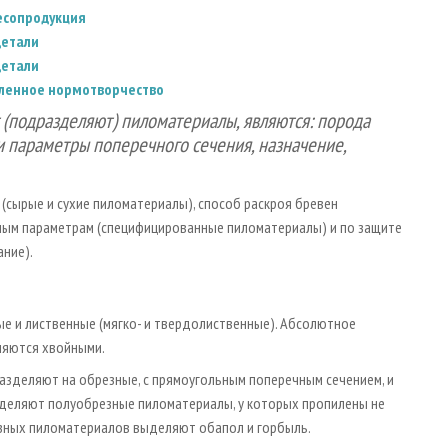
лесопродукция
детали
детали
шленное нормотворчество
(подразделяют) пиломатериалы, являются: порода
и параметры поперечного сечения, назначение,
сырые и сухие пиломатериалы), способ раскроя бревен
рным параметрам (специфицированные пиломатериалы) и по защите
ание).
 и лиственные (мягко­- и твердолиственные). Абсолютное
ляются хвойными.
зделяют на обрезные, с прямоугольным поперечным сечением, и
ыделяют полуобрезные пиломатериалы, у которых пропилены не
резных пиломатериалов выделяют обапол и горбыль.