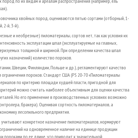
ых пород по их видам и ареалам распространения (например, ель
ая).
овочника хвойных пород, оцениваются пятью сортами (отборный, 1­-
2­-й, 3­-й).
резные и необрезные) пиломатериалы, сортов нет, так как условия их
нтенсивность эксплуатации шпал (эксплуатируемые на главных,
теризуемых толщиной и шириной. При определении качества шпал
угих назначений) количество пороков.
ании, Швеции, Финляндии, Польше и др.), регламентируют качество
 ограничения пороков. Стандарт США (PS 20­-70 «Пиломатериалы
ериалов по критерию площади худшей пласти, пригодной для
 критерий можно считать наиболее объективным для оценки качества
деталей. Но его применение в производственных условиях возможно
онтролера, бракера). Оценивая сортность пиломатериалов, а
 экономику лесопильного предприятия.
 учитывают конкретное назначение пиломатериалов, нормируют
 ограничений на одновременное наличие на единице продукции
и пороками по ее длине, что приводит к значительной