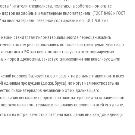
рта. Читатели­-специалисты, полагаю, на собственном опыте
ндартов на хвойные и лиственные пиломатериалы (ГОСТ 8486 и ГОСТ
2 на пиломатериалы северной сортировки и по ГОСТ 9302 на
по нашим стандартам пиломатериалы иногда переоценивались
зменно потом реализовывались по более высоким ценам, чем те, по
ая практика в РФ как невозможностью учета всех нормируемых
нных пород древесины, зачастую снижающими или нивелирующими
ний пороков базируется, во­-первых, на регламентации почти всех
й единицы продукции (доски, бруса), но могут наличествовать на
ачество пиломатериалов независимо от их дальнейшего
ого наличия нескольких пороков на пиломатериале и на ограниченном
я пороков на пиломатериале или наличия пороков по всей его длине.
астоты их встречаемости и степени насыщения ими каждой единицы