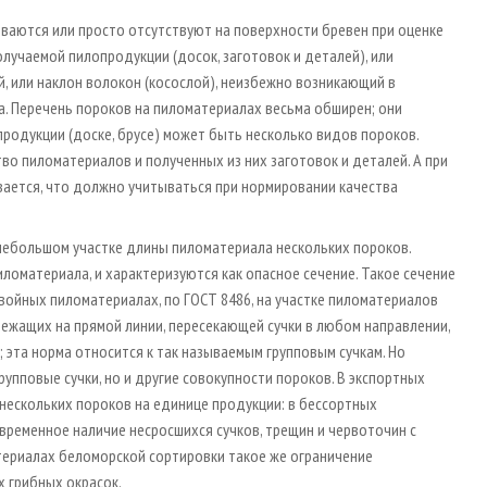
ываются или просто отсутствуют на поверхности бревен при оценке
олучаемой пилопродукции (досок, заготовок и деталей), или
, или наклон волокон (косослой), неизбежно возникающий в
. Перечень пороков на пиломатериалах весьма обширен; они
продукции (доске, брусе) может быть несколько видов пороков.
тво пиломатериалов и полученных из них заготовок и деталей. А при
вается, что должно учитываться при нормировании качества
небольшом участке длины пиломатериала нескольких пороков.
ломатериала, и характеризуются как опасное сечение. Такое сечение
войных пиломатериалах, по ГОСТ 8486, на участке пиломатериалов
 лежащих на прямой линии, пересекающей сучки в любом направлении,
эта норма относится к так называемым групповым сучкам. Но
рупповые сучки, но и другие совокупности пороков. В экспортных
ескольких пороков на единице продукции: в бессортных
ременное наличие несросшихся сучков, трещин и червоточин с
териалах беломорской сортировки такое же ограничение
х грибных окрасок.