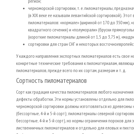
регион;
черноморской сортировки, т. е. пиломатериалы, предназн
(в XIX веке ее называли левантийской сортировкой). Это
пиломатериалов: «нормале» (шириной от 170 до 350 мм), «
квадратного сечения) и «полуморали» (бруски прямоугольно
(короткие пиломатериалы длиной от 1,5 до 3,75 м), «мадр
сортировки для стран СНГ и некоторых восточноевропейск
У каждого направления экспортных пиломатериалов есть свое н
конкретные технические требования к пиломатериалам, являющи
пиломатериалов, прежде всего по их сортам, размерам и т. д.
Сортность пиломатериалов
Сорт как градация качества пиломатериалов любого назначения
дефекты обработки. Эти нормы установлены отдельно для пило
черноморской сортировки должны изготовляться из древесины ел
(бессортные, 4­-й и 5­-й сорт); пиломатериалы северной сортировки
бессортные, 4­-й и 5­-й сорт), но нормы ограничения пороков дл
лиственничных пиломатериалов и отдельно для еловых и пихтов