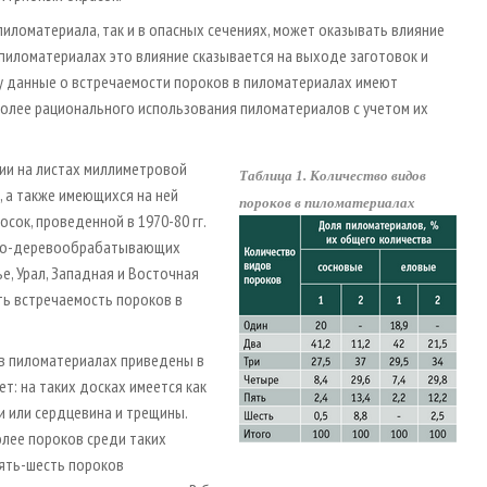
пиломатериала, так и в опасных сечениях, может оказывать влияние
пиломатериалах это влияние сказывается на выходе заготовок и
ому данные о встречаемости пороков в пиломатериалах имеют
более рационального использования пиломатериалов с учетом их
ции на листах миллиметровой
Таблица 1. Количество видов
 а также имеющихся на ней
пороков в пиломатериалах
ок, проведенной в 1970­-80 гг.
ьно­-деревообрабатывающих
е, Урал, Западная и Восточная
ть встречаемость пороков в
в пиломатериалах приведены в
т: на таких досках имеется как
и или сердцевина и трещины.
лее пороков среди таких
ять­-шесть пороков