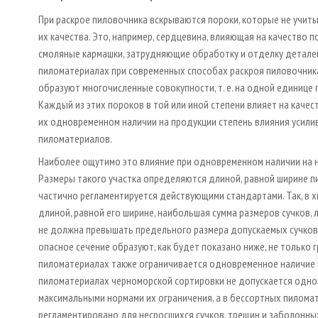
При раскрое пиловочника вскрываются пороки, которые не учит
их качества. Это, например, сердцевина, влияющая на качество п
смоляные кармашки, затрудняющие обработку и отделку деталей
пиломатериалах при современных способах раскроя пиловочника
образуют многочисленные совокупности, т. е. на одной единице 
Каждый из этих пороков в той или иной степени влияет на качес
их одновременном наличии на продукции степень влияния усили
пиломатериалов.
Наиболее ощутимо это влияние при одновременном наличии на 
Размеры такого участка определяются длиной, равной ширине пи
частично регламентируется действующими стандартами. Так, в х
длиной, равной его ширине, наибольшая сумма размеров сучков,
не должна превышать предельного размера допускаемых сучков; 
опасное сечение образуют, как будет показано ниже, не только г
пиломатериалах также ограничивается одновременное наличие н
пиломатериалах черноморской сортировки не допускается однов
максимальными нормами их ограничения, а в бессортных пилома
регламентировано для несросшихся сучков, трещин и заболонны