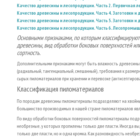
Качество древесины и лесопродукции. Часть 2. Первичная 
Качество древесины и лесопродукции. Часть 4. Заготовки и 
Качество древесины и лесопродукции. Часть 5. Заготовки и 
Качество древесины и лесопродукции. Часть 6. Лесопромы
Основными признаками, по которым классифицируют 
древесины, вид обработки боковых поверхностей ил
сортность.
Дополнительными признаками могут быть влажность древесины (
(радиальный, тангенциальный, смешанный), требования к разме
сырых пиломатериалов при хранении и перевозке (антисептиров
Классификация пиломатериалов
По породам древесины пиломатериалы подразделяют на хвойные
большинство производимых в нашей стране пиломатериалов яв
По виду обработки боковых поверхностей пиломатериалы подра
необрезные, у которых пропилены только две пласти. Иногда в
только две пласти, но и одна кромка. Как разновидность необ