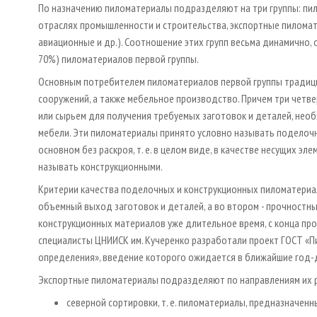
По назначению пиломатериалы подразделяют на три группы: пи
отраслях промышленности и строительства, экспортные пиломат
авиационные и др.). Соотношение этих групп весьма динамично,
70%) пиломатериалов первой группы.
Основным потребителем пиломатериалов первой группы традици
сооружений, а также мебельное производство. Причем три четве
или сырьем для получения требуемых заготовок и деталей, нео
мебели. Эти пиломатериалы принято условно называть поделочн
основном без раскроя, т. е. в целом виде, в качестве несущих э
называть конструкционными.
Критерии качества поделочных и конструкционных пиломатериал
объемный выход заготовок и деталей, а во втором - прочностн
конструкционных материалов уже длительное время, с конца про
специалисты ЦНИИСК им. Кучеренко разработали проект ГОСТ «П
определения», введение которого ожидается в ближайшие год­-
Экспортные пиломатериалы подразделяют по направлениям их 
северной сортировки, т. е. пиломатериалы, предназначенн