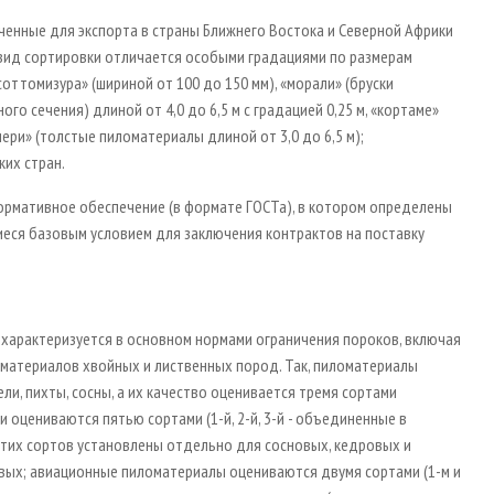
аченные для экспорта в страны Ближнего Востока и Северной Африки
т вид сортировки отличается особыми градациями по размерам
соттомизура» (шириной от 100 до 150 мм), «морали» (бруски
го сечения) длиной от 4,0 до 6,5 м с градацией 0,25 м, «кортаме»
иери» (толстые пиломатериалы длиной от 3,0 до 6,5 м);
их стран.
ормативное обеспечение (в формате ГОСТа), в котором определены
еся базовым условием для заключения контрактов на поставку
 характеризуется в основном нормами ограничения пороков, включая
материалов хвойных и лиственных пород. Так, пиломатериалы
и, пихты, сосны, а их качество оценивается тремя сортами
 оцениваются пятью сортами (1­-й, 2­-й, 3­-й - объединенные в
я этих сортов установлены отдельно для сосновых, кедровых и
ых; авиационные пиломатериалы оцениваются двумя сортами (1­-м и