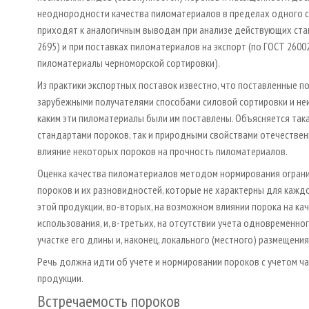
неоднородности качества пиломатериалов в пределах одного со
приходят к аналогичным выводам при анализе действующих ста
2695) и при поставках пиломатериалов на экспорт (по ГОСТ 2600
пиломатериалы черноморской сортировки).
Из практики экспортных поставок известно, что поставленные 
зарубежными получателями способами силовой сортировки и неи
каким эти пиломатериалы были им поставлены. Объясняется так
стандартами пороков, так и природными свойствами отечестве
влияние некоторых пороков на прочность пиломатериалов.
Оценка качества пиломатериалов методом нормирования ограниче
пороков и их разновидностей, которые не характерны для каждо
этой продукции, во­-вторых, на возможном влиянии порока на к
использования, и, в­-третьих, на отсутствии учета одновременн
участке его длины и, наконец, локального (местного) размещени
Речь должна идти об учете и нормировании пороков с учетом ч
продукции.
Встречаемость пороков