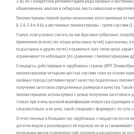
2­-м), но с конкретной регламентацией ряда хвойных и лиственн
обыкновенная, аянская и сибирская, пихта кавказская и европейск
Пиломатериалы первой группы назначения, изготовленные из пил
й, 2­-й, 3­-й и 4­-й), а лиственные пиломатериалы - тремя сортами (1­-й, 
У шпал, если условно считать их как брусовые (обрезные, полуоб
применения (в качестве опоры рельсовых путей) однозначны, а и
подъездных и других путях) отражена в трех типах шпал, харак
ограничивается небольшое (по сравнению с пиломатериалами др
Стандарты, действующие в зарубежных странах (ФРГ, Великобрит
пиломатериалов четырьмя­-шестью сортами тоже на основе норм
хвойных пород») регламентирует качество поделочных пиломат
получения заготовок определенных размеров и качества. Такой
пиломатериалов, используемых с целью получения заготовок и 
только при очень высокой квалификации оператора (оценщика, к
следовательно, и их цену, такой специалист формирует, по сути,
Отечественные и большинство зарубежных стандартов почти не
десятки видов и разновидностей пороков, но не устанавливают
нескольких видов (совокупностей) пороков и насыщенности доск