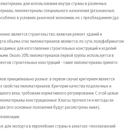
ломатериалы для использования внутри страны в различных
ериалы, пиломатериалы специального назначения (резонансные,
 особенно в условиях рыночной экономики, но с преобладанием (до
онно является строительство, включая ремонт зданий и
рти объема этих пиломатериалов являются, по сути, полуфабрикатом
бходимых для изготовления строительных конструкций и изделий
ыми. Около 20% пиломатериалов первой группы используется в
лементов строительных конструкций - такие пиломатериалы принято
ов принципиально разные: в первом случае критерием является
ые свойства пиломатериалов. Критерии качества поделочных и
шлого века, требовали нормативного регулирования. С этой целью
иломатериалы конструкционные. Классы прочности и методы их
два (его основные положения будут рассмотрены ниже).
реализации:
ые для экспорта в европейские страны и азиатско­-тихоокеанский