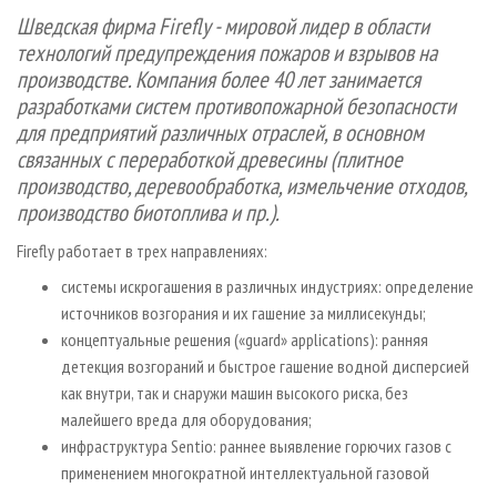
СУШКА ДРЕВЕСИНЫ
ПЕРСОНЫ
КОНТАКТЫ
РЕКЛАМА
Шведская фирма Firefly - мировой лидер в области
технологий предупреждения пожаров и взрывов на
ПРОИЗВОДСТВО ДРЕВЕСНЫХ ПЛИТ
МОБИЛЬНЫЕ ВЫСТАВКИ
РЕКЛАМА НА САЙТЕ
производстве. Компания более 40 лет занимается
ДЕРЕВЯННОЕ ДОМОСТРОЕНИЕ
ОФИЦИАЛЬНЫЕ ДЕЛЕГАЦИИ
разработками систем противопожарной безопасности
ПРОИЗВОДСТВО МЕБЕЛИ
ПРИОРИТЕТНЫЕ ИНВЕСТПРОЕКТЫ
для предприятий различных отраслей, в основном
связанных с переработкой древесины (плитное
БИОЭНЕРГЕТИКА
RUSSIAN FORESTRY REVIEW
производство, деревообработка, измельчение отходов,
ЦБП
ГАЗЕТА ЛЕСПРОМФОРУМ
производство биотоплива и пр.).
ИНСТРУМЕНТ И МАТЕРИАЛЫ
БИБЛИОТЕКА СПЕЦИАЛИСТА
Firefly работает в трех направлениях:
системы искрогашения в различных индустриях: определение
источников возгорания и их гашение за миллисекунды;
концептуальные решения («guard» applications): ранняя
детекция возгораний и быстрое гашение водной дисперсией
как внутри, так и снаружи машин высокого риска, без
малейшего вреда для оборудования;
инфраструктура Sentio: раннее выявление горючих газов с
применением многократной интеллектуальной газовой