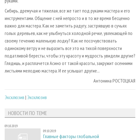
руками.
Сибирь, дремучая и тяжелая, все же тает под руками мастера и его
инструментами. Общение с ней непросто и в то же время бесценно
важно для мастера. Как не заметить радугу, застрявшую в сучьях
голых деревьев, как не улыбнуться холодной речке, увлекающей по
своему течению маленькую лодку? Как не посочувствовать
одинокому ветру и не выразить все это на тихой поверхности
податливой бересты, чтобы эту красоту и мудрость увидели другие?
Глядишь, и расплачется Асино от такой красоты, закружит осенними
листьями мелодию мастера. И ее услышат другие...
Антонина РОСТОЦКАЯ
Эксклюзив
|
Эксклюзив
НОВОСТИ ПО ТЕМЕ
09.10.2019
09.10.2019
Главные факторы глобальной