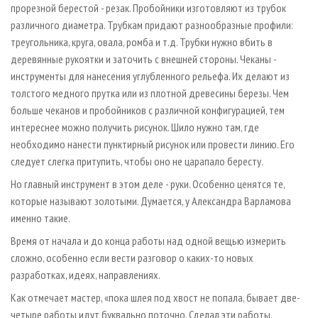
прорезной берестой - резак. Пробойники изготовляют из трубок
различного диаметра. Трубкам придают разнообразные профили:
треугольника, круга, овала, ромба и т. д. Трубки нужно вбить в
деревянные рукоятки и заточить с внешней стороны. Чеканы -
инструменты для нанесения углубленного рельефа. Их делают из
толстого медного прутка или из плотной древесины березы. Чем
больше чеканов и пробойников с различной конфигурацией, тем
интереснее можно получить рисунок. Шило нужно там, где
необходимо нанести пунктирный рисунок или провести линию. Его
следует слегка притупить, чтобы оно не царапало бересту.
Но главный инструмент в этом деле - руки. Особенно ценятся те,
которые называют золотыми. Думается, у Александра Варламова
именно такие.
Время от начала и до конца работы над одной вещью измерить
сложно, особенно если вести разговор о каких-то новых
разработках, идеях, направлениях.
Как отмечает мастер, «пока шлея под хвост не попала, бывает две-
четыре работы идут буквально поточно. Сделал эти работы,