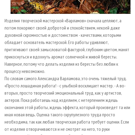
Изделия творческой мастерской «Варламов» сначала цепляют, а
потом покоряют своей добротой и спокойствием, некоей даже
духовной скромностью и достоинством - качествами, которыми
обладает основатель мастерской. Его работы удивляют,
притягивают своей замысловатой фактурой, глубоким цветом, манят
прикоснуться и вдохнуть аромат солнечной и живой бересты.
Наверное, потому что делать изделия из бересты без любви к
процессу невозможно.
По словам самого Александра Варламова, это очень тяжелый труд.
«Просто лошадиная работа! - с улыбкой восклицает мастер. - А во-
вторых, просто творческий эмоциональный труд, как у артистов,
актеров. Пока работаешь над изделием, с нетерпением ждешь
окончания этой работы, ждешь эффекта, который произведет та или
иная новая вещь. Оценка такого скрупулезного труда просто
необходима, так как любая творческая работа требует оценки. Если
от изделия отворачиваются и не смотрят на него, то руки