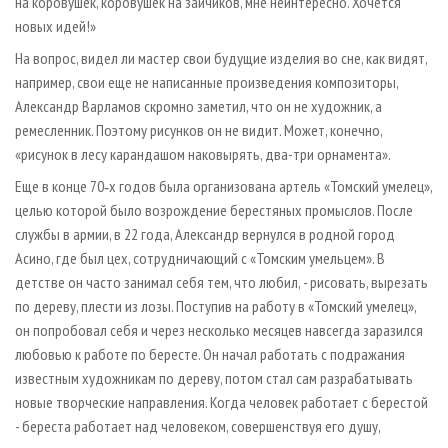
на коровушек, коровушек на зайчиков, мне неинтересно. Хочется
новых идей!»
На вопрос, видел ли мастер свои будущие изделия во сне, как видят,
например, свои еще не написанные произведения композиторы,
Александр Варламов скромно заметил, что он не художник, а
ремесленник. Поэтому рисунков он не видит. Может, конечно,
«рисунок в лесу карандашом наковырять, два-три орнамента».
Еще в конце 70‑х годов была организована артель «Томский умелец»,
целью которой было возрождение берестяных промыслов. После
службы в армии, в 22 года, Александр вернулся в родной город
Асино, где был цех, сотрудничающий с «Томским умельцем». В
детстве он часто занимал себя тем, что любил, - рисовать, вырезать
по дереву, плести из лозы. Поступив на работу в «Томский умелец»,
он попробовал себя и через несколько месяцев навсегда заразился
любовью к работе по бересте. Он начал работать с подражания
известным художникам по дереву, потом стал сам разрабатывать
новые творческие направления. Когда человек работает с берестой
- береста работает над человеком, совершенствуя его душу,