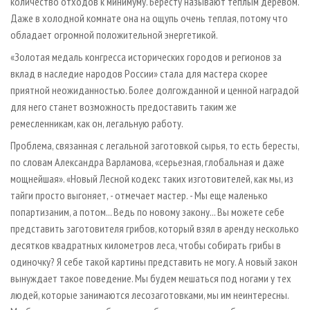
количество отходов к минимуму. Бересту называют теплым деревом.
Даже в холодной комнате она на ощупь очень теплая, потому что
обладает огромной положительной энергетикой.
«Золотая медаль конгресса исторических городов и регионов за
вклад в наследие народов России» стала для мастера скорее
приятной неожиданностью. Более долгожданной и ценной наградой
для него станет возможность предоставить таким же
ремесленникам, как он, легальную работу.
Проблема, связанная с легальной заготовкой сырья, то есть бересты,
по словам Александра Варламова, «серьезная, глобальная и даже
мощнейшая». «Новый Лесной кодекс таких изготовителей, как мы, из
тайги просто выгоняет, - отмечает мастер. - Мы еще маленько
попартизаним, а потом... Ведь по новому закону... Вы можете себе
представить заготовителя грибов, который взял в аренду несколько
десятков квадратных километров леса, чтобы собирать грибы в
одиночку? Я себе такой картины представить не могу. А новый закон
вынуждает такое поведение. Мы будем мешаться под ногами у тех
людей, которые занимаются лесозаготовками, мы им не­интересны.