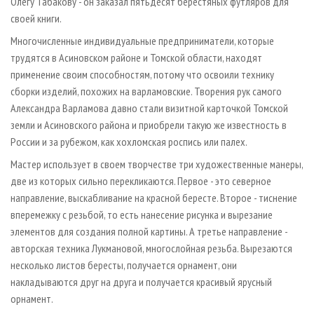
Олегу Табакову - он заказал пятьдесят берестяных футляров для
своей книги.
Многочисленные индивидуальные предприниматели, которые
трудятся в Асиновском районе и Томской области, находят
применение своим способностям, потому что освоили технику
сборки изделий, похожих на варламовские. Творения рук самого
Александра Варламова давно стали визитной карточкой Томской
земли и Асиновского района и приобрели такую же известность в
России и за рубежом, как хохломская роспись или палех.
Мастер использует в своем творчестве три художественные манеры,
две из которых сильно перекликаются. Первое - это северное
направление, выскабливание на красной бересте. Второе - тиснение
вперемежку с резьбой, то есть нанесение рисунка и вырезание
элементов для создания полной картины. А третье направление -
авторская техника Лукмановой, многослойная резьба. Вырезаются
несколько листов бересты, получается орнамент, они
накладываются друг на друга и получается красивый ярусный
орнамент.