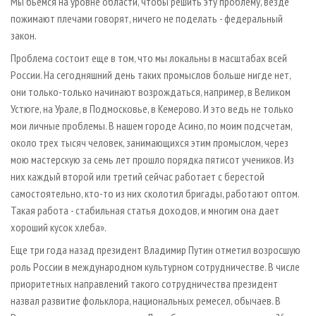
Мы бьемся на уровне области, чтобы решить эту проблему, везде
пожимают плечами говорят, ничего не поделать - федеральный
закон.
Проблема состоит еще в том, что мы локальны в масштабах всей
России. На сегодняшний день таких промыслов больше нигде нет,
они только-только начинают возрождаться, например, в Великом
Устюге, на Урале, в Подмосковье, в Кемерово. И это ведь не только
мои личные проблемы. В нашем городе Асино, по моим подсчетам,
около трех тысяч человек, занимающихся этим промыслом, через
мою мастерскую за семь лет прошло порядка пятисот учеников. Из
них каждый второй или третий сейчас работает с берестой
самостоятельно, кто-то из них сколотил бригады, работают оптом.
Такая работа - стабильная статья доходов, и многим она дает
хороший кусок хлеба».
Еще три года назад президент Владимир Путин отметил возросшую
роль России в международном культурном сотрудничестве. В числе
приоритетных направлений такого сотрудничества президент
назвал развитие фольклора, национальных ремесел, обычаев. В