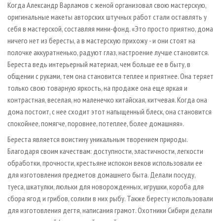
Когда Александр Варламов с женой организовал свою мастерскую,
оригинальные макеты авторских штучных работ стали оставлять у
себя в мастерской, составляя мини-фонд. «Это просто приятно, дома
ничего нет из бересты, а в мастерскую прихожу - и они стоят на
полочке аккуратненько, радуют глаз, настроение лучше становится.
Береста ведь интерьерный материал, чем больше ее в быту, в
общении с руками, тем она становится теплее и приятнее. Она теряет
только свою товарную яркость, на продаже она еще яркая и
контрастная, веселая, но маленечко китайская, китчевая. Когда она
дома постоит, с нее сходит этот напыщенный блеск, она становится
спокойнее, помягче, поровнее, потеплее, более домашняя».
Береста является воистину уникальным творением природы.
Благодаря своим качествам: доступности, эластичности, легкости
обработки, прочности, крестьяне испокон веков использовали ее
для изготовления предметов домашнего быта. Делали посуду,
туеса, шкатулки, люльки для новорожденных, игрушки, короба для
сбора ягод и грибов, солили в них рыбу. Также бересту использовали
для изготовления дегтя, написания грамот. Охотники Сибири делали