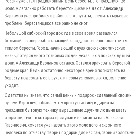
России уже стал традиционным День бересты, его празднуют 26
июля. А легально работать берестянщикам не дают. Александр
Варламов уже пробился в районные депутаты, а решить сырьевые
проблемы берестянщиков все равно не смог.
Небольшой сибирский городок, где в свое время развалился
большой лесоперерабатывающий завод, постепенно оплетается
теплом бересты. Город, начинающий с нуля свою экономическую
жизнь, потерял много толковых людей, уехавших в поисках лучшей
доли. А Александр Варламов остался. Остался врачевать берестой
родные края. Ведь достаточно некоторое время посмотреть на
бересту, подержать ее в руках, и нервы успокаиваются, волнение
уходит.
С детства мы знаем, что самый ценный подарок - сделанный своими
руками. Взрослея, забываем эту простую истину и дарим на
праздники бытовую технику, выращенные другими людьми цветы,
открытки, текст в которых придуман и написан за нас. Александр
Гаврилович, хочется уже назвать этого молодого и скромного
человека по отчеству, творит подарки для нас сам, своими золотыми