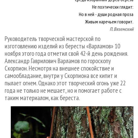
СУШКА ДРЕВЕСИНЫ
ПЕРСОНЫ
КОНТАКТЫ
РЕКЛАМА
Не поэтически глядит:
ПРОИЗВОДСТВО ДРЕВЕСНЫХ ПЛИТ
Но в ней - души родная проза
МОБИЛЬНЫЕ ВЫСТАВКИ
РЕКЛАМА НА САЙТЕ
Живым наречьем говорит.
ДЕРЕВЯННОЕ ДОМОСТРОЕНИЕ
ОФИЦИАЛЬНЫЕ ДЕЛЕГАЦИИ
П. Вяземский
ПРОИЗВОДСТВО МЕБЕЛИ
ПРИОРИТЕТНЫЕ ИНВЕСТПРОЕКТЫ
Руководитель творческой мастерской по
БИОЭНЕРГЕТИКА
изготовлению изделий из бересты «Варламов» 10
RUSSIAN FORESTRY REVIEW
ноября этого года отметил свой 42-й день рождения.
ЦБП
ГАЗЕТА ЛЕСПРОМФОРУМ
Александр Гаврилович Варламов по гороскопу
ИНСТРУМЕНТ И МАТЕРИАЛЫ
БИБЛИОТЕКА СПЕЦИАЛИСТА
Скорпион. Несмотря на внешнее спокойствие и
самообладание, внутри у Скорпиона все кипит и
пылает огнем. Однако этот творческий огонь уже 22
года не только не мешает, но и помогает работе с
таким материалом, как береста.