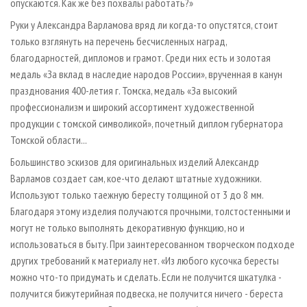
опускаются. Как же без похвалы работать?»
Руки у Александра Варламова вряд ли когда-то опустятся, стоит
только взглянуть на перечень бесчисленных наград,
благодарностей, дипломов и грамот. Среди них есть и золотая
медаль «За вклад в наследие народов России», врученная в канун
празднования 400-летия г. Томска, медаль «За высокий
профессионализм и широкий ассортимент художественной
продукции с томской символикой», почетный диплом губернатора
Томской области...
Большинство эскизов для оригинальных изделий Александр
Варламов создает сам, кое-что делают штатные художники.
Используют только таежную бересту толщиной от 3 до 8 мм.
Благодаря этому изделия получаются прочными, толстостенными и
могут не только выполнять декоративную функцию, но и
использоваться в быту. При заинтересованном творческом подходе
других требований к материалу нет. «Из любого кусочка бересты
можно что-то придумать и сделать. Если не получится шкатулка -
получится бижутерийная подвеска, не получится ничего - береста