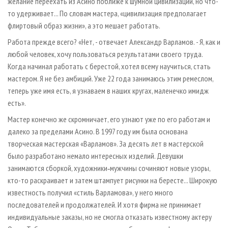
желание переехать из Асино поближе к шумной цивилизации, но что-
то удерживает... По словам мастера, «цивилизация предполагает
флиртовый образ жизни», а это мешает работать.
Работа прежде всего? «Нет, - отвечает Александр Варламов. - Я, как и
любой человек, хочу пользоваться результатами своего труда.
Когда начинал работать с берестой, хотел всему научиться, стать
мастером. Я не без амбиций. Уже 22 года занимаюсь этим ремеслом,
теперь уже имя есть, я узнаваем в наших кругах, маленечко имидж
есть».
Мастер конечно же скромничает, его узнают уже по его работам и
далеко за пределами Асино. В 1997 году им была основана
творческая мастерская «Варламов». За десять лет в мастерской
было разработано немало интересных изделий. Девушки
занимаются сборкой, художники‑мужчины сочиняют новые узоры,
кто-то раскраивает и затем штампует рисунки на бересте... Широкую
известность получил «стиль Варламова», у него много
последователей и продолжателей. И хотя фирма не принимает
индивидуальные заказы, но не смогла отказать известному актеру