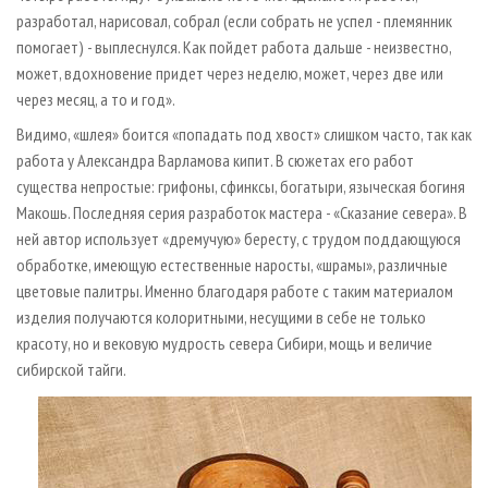
разработал, нарисовал, собрал (если собрать не успел - племянник
помогает) - выплеснулся. Как пойдет работа дальше - неизвестно,
может, вдохновение придет через неделю, может, через две или
через месяц, а то и год».
Видимо, «шлея» боится «попадать под хвост» слишком часто, так как
работа у Александра Варламова кипит. В сюжетах его работ
существа непростые: грифоны, сфинксы, богатыри, языческая богиня
Макошь. Последняя серия разработок мастера - «Сказание севера». В
ней автор использует «дремучую» бересту, с трудом поддающуюся
обработке, имеющую естественные наросты, «шрамы», различные
цветовые палитры. Именно благодаря работе с таким материалом
изделия получаются колоритными, несущими в себе не только
красоту, но и вековую мудрость севера Сибири, мощь и величие
сибирской тайги.