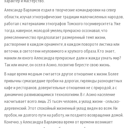
характер и мастерство.
Александр Варламов ездил в творческие командировки на север
области, изучал этнографические традиции малочисленных народов,
работал с материалами этнографов Томского гос­университета. Уже
тогда, наверное, молодой умелец прекрасно осознавал, что
ремесленничество предполагает размеренный темп жизни,
растворение в каждом орнаменте, в каждом повороте листика или
веточки, в светотени неуловимого и хрупкого образа. Кто знает,
манили ли юного Александра прекрасные дали и жажда узнать мир?
Так или иначе, он осел в Асино, посвятив бересте свою жизнь.
В наше время модным считается другое отношение к жизни. Более
привычны сумасшедшие пробки на дорогах, гирлянды разноцветных
кафе и ресторанов, доверительные отношения не с природой, а с
динамично развивающимися технологиями. В г. Асино население
насчитывает всего лишь 25 тысяч человек, а уклад жизни - сельско-
деревенский. Этот спокойный жизненный уклад виден во всем. Ни
пробок, ни долгого пути на работу, ни позднего возвращения домой.
Конечно, у Александра Варламова время от времени возникает