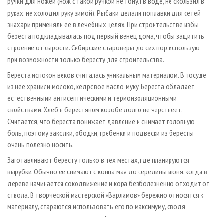
ручки для ножей (нож с такой ручкой не тонул в воде, не скользил в
руках, не холодил руку зимой). Рыбаки делали поплавки для сетей,
знахари применяли ее в лечебных целях. При строительстве избы
береста подкладывалась под первый венец дома, чтобы защитить
строение от сырости. Сибирские староверы до сих пор используют
при возможности только бересту для строительства.
Береста испокон веков считалась уникальным материалом. В посуде
из нее хранили молоко, кедровое масло, муку. Береста обладает
естественными антисептическими и термоизоляционными
свойствами. Хлеб в берестяном коробе долго не черствеет.
Считается, что береста понижает давление и снимает головную
боль, поэтому заколки, ободки, гребенки и подвески из бересты
очень полезно носить.
Заготавливают бересту только в тех местах, где планируются
вырубки. Обычно ее снимают с конца мая до середины июня, когда в
дереве начинается сокодвижение и кора безболезненно отходит от
ствола. В творческой мастерской «Варламов» бережно относятся к
материалу, стараются использовать его по максимуму, сводя