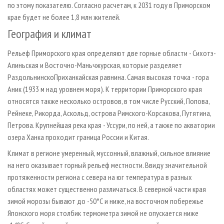
по этому показателю. Согласно расчетам, к 2031 году в Приморском
крае будет не более 1,8 млн жителей.
География и климат
Рельеф Приморского края определяют две горные области - Сихотэ­-
Алиньская и Восточно­-Маньчжурская, которые разделяет
Раздольнинско­Приханкайская равнина. Самая высокая точка - гора
Аник (1933 м над уровнем моря). К территории Приморского края
относятся также несколько островов, в том числе Русский, Попова,
Рейнеке, Рикорда, Аскольд, острова Римского­-Корсакова, Путятина,
Петрова. Крупнейшая река края - Уссури, по ней, а также по акватории
озера Ханка проходит граница России и Китая.
Климат в регионе умеренный, муссонный, влажный, сильное влияние
на него оказывает горный рельеф местности. Ввиду значительной
протяженности региона с севера на юг температура в разных
областях может существенно различаться. В северной части края
зимой морозы бывают до ­-50°С и ниже, на восточном побережье
Японского моря столбик термометра зимой не опускается ниже