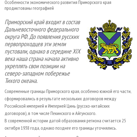
Особенности экономического развития Приморского края
СУШКА ДРЕВЕСИНЫ
ПЕРСОНЫ
КОНТАКТЫ
РЕКЛАМА
продиктованы географией
ПРОИЗВОДСТВО ДРЕВЕСНЫХ ПЛИТ
МОБИЛЬНЫЕ ВЫСТАВКИ
РЕКЛАМА НА САЙТЕ
Приморский край входит в состав
ДЕРЕВЯННОЕ ДОМОСТРОЕНИЕ
ОФИЦИАЛЬНЫЕ ДЕЛЕГАЦИИ
Дальневосточного федерального
ПРОИЗВОДСТВО МЕБЕЛИ
ПРИОРИТЕТНЫЕ ИНВЕСТПРОЕКТЫ
округа РФ. До появления русских
первопроходцев эти земли
БИОЭНЕРГЕТИКА
RUSSIAN FORESTRY REVIEW
пустовали, однако в середине XIX
ЦБП
ГАЗЕТА ЛЕСПРОМФОРУМ
века наша страна начала активно
ИНСТРУМЕНТ И МАТЕРИАЛЫ
укреплять свои позиции на
БИБЛИОТЕКА СПЕЦИАЛИСТА
северо-западном побережье
Тихого океана.
Современные границы Приморского края, особенно южной его части,
сформировались в результате нескольких договоров между
Российской империей и Империей Цинь (русско­-китайских
договоров), в том числе Пекинского и Айгунского.
В современной истории датой образования региона считается 25
октября 1938 года, однако позднее его границы уточнялись.