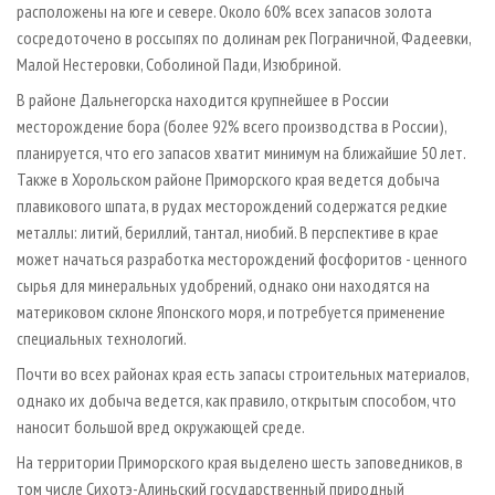
расположены на юге и севере. Около 60% всех запасов золота
сосредоточено в россыпях по долинам рек Пограничной, Фадеевки,
Малой Нестеровки, Соболиной Пади, Изюбриной.
В районе Дальнегорска находится крупнейшее в России
месторождение бора (более 92% всего производства в России),
планируется, что его запасов хватит минимум на ближайшие 50 лет.
Также в Хорольском районе Приморского края ведется добыча
плавикового шпата, в рудах месторождений содержатся редкие
металлы: литий, бериллий, тантал, ниобий. В перспективе в крае
может начаться разработка месторождений фосфоритов - ценного
сырья для минеральных удобрений, однако они находятся на
материковом склоне Японского моря, и потребуется применение
специальных технологий.
Почти во всех районах края есть запасы строительных материалов,
однако их добыча ведется, как правило, открытым способом, что
наносит большой вред окружающей среде.
На территории Приморского края выделено шесть заповедников, в
том числе Сихотэ­-Алиньский государственный природный