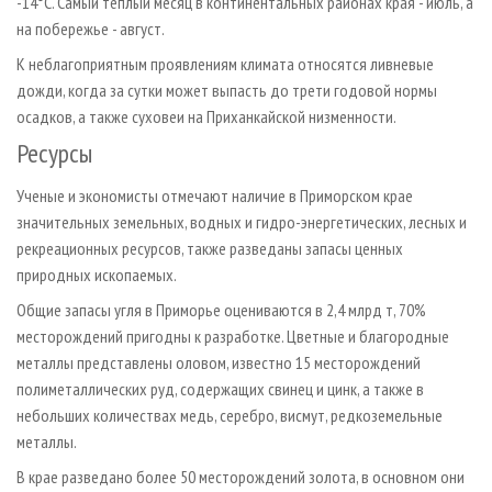
­-14°С. Самый теплый месяц в континентальных районах края - июль, а
на побережье - август.
К неблагоприятным проявлениям климата относятся ливневые
дожди, когда за сутки может выпасть до трети годовой нормы
осадков, а также суховеи на Приханкайской низменности.
Ресурсы
Ученые и экономисты отмечают наличие в Приморском крае
значительных земельных, водных и гидро­-энергетических, лесных и
рекреационных ресурсов, также разведаны запасы ценных
природных ископаемых.
Общие запасы угля в Приморье оцениваются в 2,4 млрд т, 70%
месторождений пригодны к разработке. Цветные и благородные
металлы представлены оловом, известно 15 месторождений
полиметаллических руд, содержащих свинец и цинк, а также в
небольших количествах медь, серебро, висмут, редкоземельные
металлы.
В крае разведано более 50 месторождений золота, в основном они