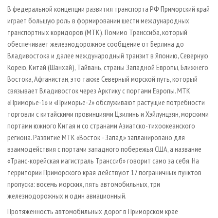
В федеральной концепции развития транспорта РФ Приморский край
играет большую роль в формировании шести международных
транспортных коридоров (МТК). Помимо Транссиба, который
обеспечивает железнодорожное сообщение от Берлина до
Владивостока и далее международный транзит в Японию, Северную
Корею, Китай (Шанхай), Тайвань, страны Западной Европы, Ближнего
Востока, Афганистан, это также Северный морской путь, который
связывает Владивосток через Арктику с портами Европы. МТК
«Приморье­-1» и «Приморье­-2» обслуживают растущие потребности
торговли с китайскими провинциями Цзилинь и Хэйлунцзян, морскими
портами южного Китая и со странами Азиатско­-тихоокеанского
региона. Развитие МТК «Восток - Запад» запланировано для
взаимодействия с портами западного побережья США, а название
«Транс­-корейская магистраль Транссиб» говорит само за себя. На
территории Приморского края действуют 17 пограничных пунктов
пропуска: восемь морских, пять автомобильных, три
железнодорожных и один авиационный.
Протяженность автомобильных дорог в Приморском крае