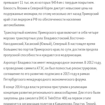
превышает 11 тыс. км, из которых 9454 км с твердым покрытием.
Близость Японии и Северной Кореи диктует невысокие цены на
подержанные иномарки, по­-этому несколько лет назад Приморский
край стал лидером в РФ по обеспеченности населения
автомобилями.
Транспортный комплекс Приморского края включает в себя четыре
морских транспортных узла: Владивостокский, Восточно­-
Находкинский, Хасанский (Южный), Северный. В настоящее время
большинство портов Приморского края, по сути, достигли предела
пропускной способности и нуждаются в модернизации.
Аэропорт Владивосток имеет международное значение. В 2012 году,
к проведению саммита АТЭС, он был полностью реконструирован,
соглашение по его развитию подписано в 2013 году в рамках
Петербургского международного экономического форума.
В конце 2014 года власти региона приступили к реализации
концепции развития регионального авиасообщения. Для этого были
закуплены два самолета DHC­-6 TwinOtter 400, на первом этапе
планируется организация полетов в Кавалерово, Пластун, Терней,