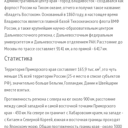
Административный центр края - город Владивосток - создавался как
форпост России на Тихом океане, отчего и получил такое название:
«Владеть Востоком». Основанный в 1860 году, в настоящее время
Владивосток является главной базой Тихоокеанского флота ВМФ
России, а также крупнейшим научно­-образовательным центром
Дальневосточного региона, с Дальневосточным федеральным
университетом и Дальневосточным отделением РАН. Расстояние до
Москвы по трассе составляет 9141 км, а по прямой - 6417 км.
Статистика
2
Территория Приморского края составляет 165,9 тыс. км
, это чуть
меньше 1% всей территории России (25­-е место в списке субъектов
РФ), значительно больше Бельгии, Голландии, Дании и Швейцарии
вместе взятых.
Протяженность региона с севера на юг около 900 км, расстояние
между самой западной и самой восточной точками Приморского
края - 430 км. На севере он граничит с Хабаровским краем, на западе -
с Китаем и Северной Кореей, южная и восточная границы проходят
по Японскому морю. Общая протяженность границ края - около 3000