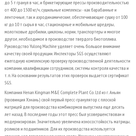
до 5 т гранул в час, и брикетирующие прессы производительностью
от 400 до 1500 кг/ч, сушильные комплексы - как барабанные и
ленточные, так и аэродинамические, обеспечивающие сушку от 100
кг до 10 т сырья в час, стационарные и мобильные шредеры,
молотковые дробилки, циклоны, нории, транспортеры и многое
другое, необходимое в производстве твердого биотоплива.
Руководство Yulong Machine уделяет очень большое внимание
качеству своей продукции. Инспекторы SGS осуществляют
ежегодную комплексную проверку производственной деятельности
компании, квалификации сотрудников, системы контроля качества и
т. п. На основании результатов этих проверок выдается сертификат
SGS.
Компания Henan Kingman M&E Complete Plant Co. Ltd из г. Аньян
(провинция Хэнань) свой первый пресс­-гранулятор с плоской
матрицей для производства комбикормов выпустила еще десять
лет назад. В последние годы этот пресс был усовершенствован и
модернизирован. Значительно увеличена износостойкость матрицы,
роликов и подшипников. Для их производства используется
специальная легированная марка стали. Изменены конструкционные