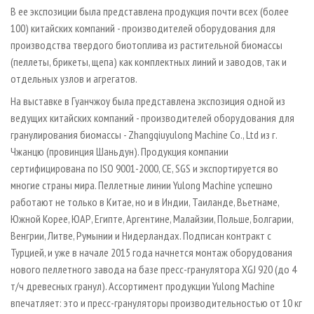
В ее экспозиции была представлена продукция почти всех (более
100) китайских компаний - производителей оборудования для
производства твердого биотоплива из растительной биомассы
(пеллеты, брикеты, щепа) как комплектных линий и заводов, так и
отдельных узлов и агрегатов.
На выставке в Гуанчжоу была представлена экспозиция одной из
ведущих китайских компаний - производителей оборудования для
гранулирования биомассы - Zhangqiuyulong Machine Co., Ltd из г.
Чжанцю (провинция Шаньдун). Продукция компании
сертифицирована по ISO 9001­-2000, CE, SGS и экспортируется во
многие страны мира. Пеллетные линии Yulong Machine успешно
работают не только в Китае, но и в Индии, Таиланде, Вьетнаме,
Южной Корее, ЮАР, Египте, Аргентине, Малайзии, Польше, Болгарии,
Венгрии, Литве, Румынии и Нидерландах. Подписан контракт с
Турцией, и уже в начале 2015 года начнется монтаж оборудования
нового пеллетного завода на базе пресс­-гранулятора XGJ 920 (до 4
т/ч древесных гранул). Ассортимент продукции Yulong Machine
впечатляет: это и пресс­-грануляторы производительностью от 10 кг