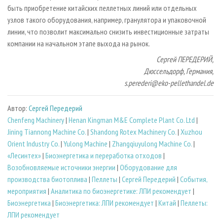
быть приобретение китайских пеллетных линий или отдельных
узлов такого оборудования, например, гранулятора и упаковочной
линии, что позволит максимально снизить инвестиционные затраты
компании на начальном этапе выхода на рынок.
Сергей ПЕРЕДЕРИЙ,
Дюссельдорф, Германия,
s.perederi@eko-pellethandel.de
Автор:
Сергей Передерий
Chenfeng Machinery
|
Henan Kingman M&E Complete Plant Co. Ltd
|
Jining Tiannong Machine Co.
|
Shandong Rotex Machinery Co.
|
Xuzhou
Orient Industry Co.
|
Yulong Machine
|
Zhangqiuyulong Machine Co.
|
«Лесинтех»
|
Биoэнергетика и переработка отходов
|
Возобновляемые источники энергии
|
Оборудование для
производства биотоплива
|
Пеллеты
|
Сергей Передерий
|
События,
мероприятия
|
Аналитика по биоэнергетике: ЛПИ рекомендует
|
Биоэнергетика
|
Биоэнергетика: ЛПИ рекомендует
|
Китай
|
Пеллеты:
ЛПИ рекомендует