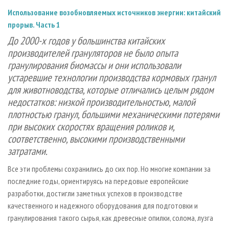
СУШКА ДРЕВЕСИНЫ
ПЕРСОНЫ
КОНТАКТЫ
РЕКЛАМА
Использование возобновляемых источников энергии: китайский
ПРОИЗВОДСТВО ДРЕВЕСНЫХ ПЛИТ
МОБИЛЬНЫЕ ВЫСТАВКИ
прорыв. Часть 1
РЕКЛАМА НА САЙТЕ
До 2000-х годов у большинства китайских
ДЕРЕВЯННОЕ ДОМОСТРОЕНИЕ
ОФИЦИАЛЬНЫЕ ДЕЛЕГАЦИИ
производителей грануляторов не было опыта
ПРОИЗВОДСТВО МЕБЕЛИ
ПРИОРИТЕТНЫЕ ИНВЕСТПРОЕКТЫ
гранулирования биомассы и они использовали
БИОЭНЕРГЕТИКА
RUSSIAN FORESTRY REVIEW
устаревшие технологии производства кормовых гранул
для животноводства, которые отличались целым рядом
ЦБП
ГАЗЕТА ЛЕСПРОМФОРУМ
недостатков: низкой производительностью, малой
ИНСТРУМЕНТ И МАТЕРИАЛЫ
БИБЛИОТЕКА СПЕЦИАЛИСТА
плотностью гранул, большими механическими потерями
при высоких скоростях вращения роликов и,
соответственно, высокими производственными
затратами.
Все эти проблемы сохранились до сих пор. Но многие компании за
последние годы, ориентируясь на передовые европейские
разработки, достигли заметных успехов в производстве
качественного и надежного оборудования для подготовки и
гранулирования такого сырья, как древесные опилки, солома, лузга