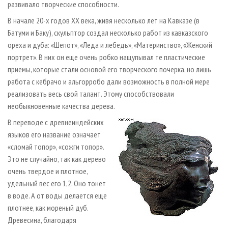
развивало творческие способности.
В начале 20-х годов XX века, живя несколько лет на Кавказе (в
Батуми и Баку), скульптор создал несколько работ из кавказского
ореха и дуба: «Шепот», «Леда и лебедь», «Материнство», «Женский
портрет». В них он еще очень робко нащупывал те пластические
приемы, которые стали основой его творческого почерка, но лишь
работа с кебрачо и альгорробо дали возможность в полной мере
реализовать весь свой талант. Этому способствовали
необыкновенные качества дерева.
В переводе с древнеиндейских
языков его название означает
«сломай топор», «сожги топор».
Это не случайно, так как дерево
очень твердое и плотное,
удельный вес его 1,2. Оно тонет
в воде. А от воды делается еще
плотнее, как мореный дуб.
Древесина, благодаря