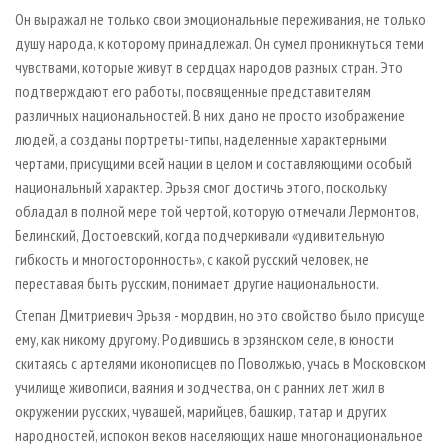
Он выражал не только свои эмоциональные переживания, не только
душу народа, к которому принадлежал. Он сумел проникнуться теми
чувствами, которые живут в сердцах народов разных стран. Это
подтверждают его работы, посвященные представителям
различных национальностей. В них дано не просто изображение
людей, а созданы портреты-типы, наделенные характерными
чертами, присущими всей нации в целом и составляющими особый
национальный характер. Эрьзя смог достичь этого, поскольку
обладал в полной мере той чертой, которую отмечали Лермонтов,
Белинский, Достоевский, когда подчеркивали «удивительную
гибкость и многосторонность», с какой русский человек, не
переставая быть русским, понимает другие национальности.
Степан Дмитриевич Эрьзя - мордвин, но это свойство было присуще
ему, как никому другому. Родившись в эрзянском селе, в юности
скитаясь с артелями иконописцев по Поволжью, учась в Московском
училище живописи, ваяния и зодчества, он с ранних лет жил в
окружении русских, чувашей, марийцев, башкир, татар и других
народностей, испокон веков населяющих наше многонациональное