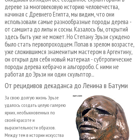
СУШКА ДРЕВЕСИНЫ
ПЕРСОНЫ
КОНТАКТЫ
РЕКЛАМА
дереве за многовековую историю человечества,
начиная с Древнего Египта, мы видим, что они
ПРОИЗВОДСТВО ДРЕВЕСНЫХ ПЛИТ
МОБИЛЬНЫЕ ВЫСТАВКИ
РЕКЛАМА НА САЙТЕ
использовали самые разнообразные породы дерева -
ДЕРЕВЯННОЕ ДОМОСТРОЕНИЕ
ОФИЦИАЛЬНЫЕ ДЕЛЕГАЦИИ
от самшита до липы и сосны. Казалось бы, открытий
ПРОИЗВОДСТВО МЕБЕЛИ
ПРИОРИТЕТНЫЕ ИНВЕСТПРОЕКТЫ
здесь быть уже не может. Но Степану Эрьзи суждено
было стать первопроходцем. Попав в зрелом возрасте,
БИОЭНЕРГЕТИКА
RUSSIAN FORESTRY REVIEW
уже сложившимся знаменитым мастером в Аргентину,
ЦБП
ГАЗЕТА ЛЕСПРОМФОРУМ
он открыл для себя новый материал - субтропические
породы дерева кебрачо и альгорробо. С ними не
ИНСТРУМЕНТ И МАТЕРИАЛЫ
БИБЛИОТЕКА СПЕЦИАЛИСТА
работал до Эрьзи ни один скульптор...
От рецидивов декаданса до Ленина в Батуми
За свою долгую жизнь Эрьзе
удалось создать целую галерею
ярких, необыкновенных по
своей красоте и
выразительности образов.
Между тем в истории искусства