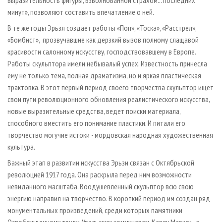
выразительность фигуры, взволнованной страхом... последних
минут», позволяют составить впечатление о ней.
В те же годы Эрьзя создает работы «Поп», «Тоска», «Расстрел»,
«Бомбист», прозвучавшие как дерзкий вызов полному слащавой
красивости салонному искусству, господствовавшему в Европе.
Работы скульптора имели небывалый успех. Известность принесла
ему не только тема, полная драматизма, но и яркая пластическая
трактовка. В этот первый период своего творчества скульптор ищет
свои пути революционного обновления реалистического искусства,
новые выразительные средства, ведет поиски материала,
способного вместить его понимание пластики. И питали его
творчество могучие истоки - мордовская народная художественная
культура.
Важный этап в развитии искусства Эрьзи связан с Октябрьской
революцией 1917 года. Она раскрыла перед ним возможности
невиданного масштаба. Воодушевленный скульптор всю свою
энергию направил на творчество. В короткий период им создан ряд
монументальных произведений, среди которых памятники