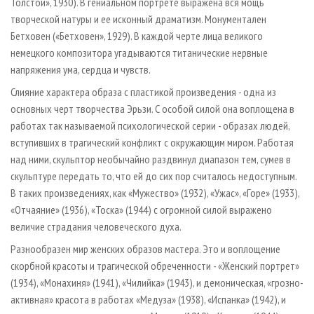
Толстой», 1930). В гениальном портрете выражена вся мощь
творческой натуры и ее исконный драматизм. Монументален
Бетховен («Бетховен», 1929). В каждой черте лица великого
немецкого композитора угадываются титанические нервные
напряжения ума, сердца и чувств.
Слияние характера образа с пластикой произведения - одна из
основных черт творчества Эрьзи. С особой силой она воплощена в
работах так называемой психологической серии - образах людей,
вступивших в трагический конфликт с окружающим миром. Работая
над ними, скульптор необычайно раздвинул диапазон тем, сумев в
скульптуре передать то, что ей до сих пор считалось недоступным.
В таких произведениях, как «Мужество» (1932), «Ужас», «Горе» (1933),
«Отчаяние» (1936), «Тоска» (1944) с огромной силой выражено
величие страдания человеческого духа.
Разнообразен мир женских образов мастера. Это и воплощение
скорбной красоты и трагической обреченности - «Женский портрет»
(1934), «Монахиня» (1941), «Чилийка» (1943), и демоническая, «грозно-
активная» красота в работах «Медуза» (1938), «Испанка» (1942), и