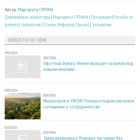
Автор:
Маргарита СУРИНА
Деревянные скульптуры
|
Маргарита СУРИНА
|
Продукция
|
Резьба по
дереву
|
Эксклюзив
|
Степан Нефедов (Эрьзя)
|
Эксклюзив
НОВОСТИ ПО ТЕМЕ
30.07.2026
30.07.2026
Офсетная бумага «Илим» выходит на рынок под
новыми именами
08.07.2026
08.07.2026
Минлеспром и УФСИН Поморья подписали новое
соглашение о сотрудничестве
02.07.2026
02.07.2026
Термодревесина в Поморье: материал без