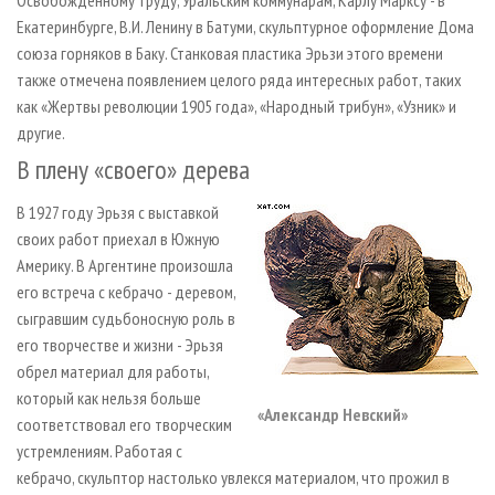
Освобожденному труду, Уральским коммунарам, Карлу Марксу - в
Екатеринбурге, В.И. Ленину в Батуми, скульптурное оформление Дома
союза горняков в Баку. Станковая пластика Эрьзи этого времени
также отмечена появлением целого ряда интересных работ, таких
как «Жертвы революции 1905 года», «Народный трибун», «Узник» и
другие.
В плену «своего» дерева
В 1927 году Эрьзя с выставкой
своих работ приехал в Южную
Америку. В Аргентине произошла
его встреча с кебрачо - деревом,
сыгравшим судьбоносную роль в
его творчестве и жизни - Эрьзя
обрел материал для работы,
который как нельзя больше
«Александр Невский»
соответствовал его творческим
устремлениям. Работая с
кебрачо, скульптор настолько увлекся материалом, что прожил в