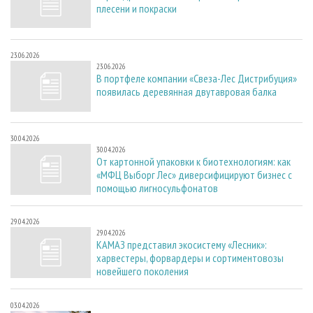
плесени и покраски
23.06.2026
23.06.2026
В портфеле компании «Свеза-Лес Дистрибуция»
появилась деревянная двутавровая балка
30.04.2026
30.04.2026
От картонной упаковки к биотехнологиям: как
«МФЦ Выборг Лес» диверсифицируют бизнес с
помощью лигносульфонатов
29.04.2026
29.04.2026
КАМАЗ представил экосистему «Лесник»:
харвестеры, форвардеры и сортиментовозы
новейшего поколения
03.04.2026