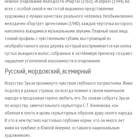
нежное очарование молодости «Марта» (1910), «Каприз» (1944), во
всех с особой силой и чистотой выражено представление
художника о лучших качествах реального человека. Необыкновенно
мелодичен «Портрет аргентинки» (1940), каждая черточка которого
наполнена льющимися музыкальными звуками. Плавный овал лица,
тонкий профиль с чувственными губами, выступающий из
необработанного куска дерева, который воспринимается как копна
густых вьющихся волос, собранных в затейливую прическу, создают
ощущение утонченной изысканности и очарования.
Русский, мордовский, всемирный
Искусство Эрьзи проникнуто чувством глубокого патриотизма. Живя
подолгу в разных странах, он всегда помнил о своем маленьком
народе и продолжал горячо любить его. По словам собрата Эрьзи
по искусству, замечательного скульптора С.Т. Коненкова, «он
облекал в плоть и кровь скульптурных образов душу своего народа.
И это в нем пустило настолько глубокие корни, что он много лет
живя на чужбине, в Южной Америке, оставался национальным
художником».