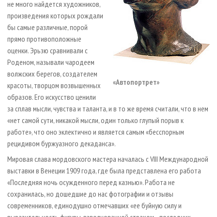
не много найдется художников,
произведения которых рождали
бы самые различные, порой
прямо противоположные
оценки. Эрьзю сравнивали с
Роденом, называли чародеем
волжских берегов, создателем
«Автопортрет»
красоты, творцом возвышенных
образов. Его искусство ценили
за сплав мысли, чувства и таланта, и в то же время считали, что в нем
«нет самой сути, никакой мысли, один только глупый порыв к
работе», что оно эклектично и является самым «бесспорным
рецидивом буржуазного декаданса».
Мировая слава мордовского мастера началась с VIII Международной
выставки в Венеции 1909 года, где была представлена его работа
«Последняя ночь осужденного перед казнью». Работа не
сохранилась, но дошедшие до нас фотографии и отзывы
современников, единодушно отмечавших «ее буйную силу и