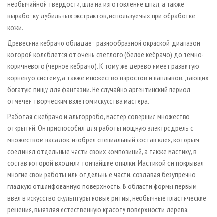
необычайной твердости, шла на изготовление шпал, а также
выработку дубильных экстрактов, используемых при обработке
кожи.
Древесина кебрачо обладает разнообразной окраской, диапазон
которой колеблется от очень светлого (белое кебрачо) до темно-
коричневого (черное кебрачо). К тому же дерево имеет развитую
корневую систему, а также множество наростов и наплывов, дающих
богатую пищу для фантазии. Не случайно аргентинский период
отмечен творческим взлетом искусства мастера.
Работая с кебрачо и альгорробо, мастер совершил множество
открытий. Он приспособил для работы мощную электродрель с
множеством насадок, изобрел специальный состав клея, которым
соединял отдельные части своих композиций, а также мастику, в
состав которой входили тончайшие опилки. Мастикой он покрывал
многие свои работы или отдельные части, создавая безупречно
гладкую отшлифованную поверхность. В области формы первым
ввел в искусство скульптуры новые ритмы, необычные пластические
решения, выявляя естественную красоту поверхности дерева.