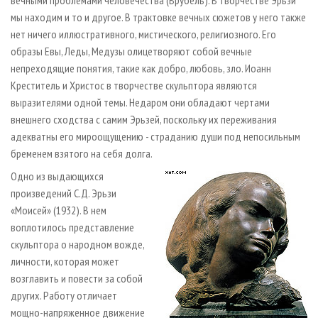
вечными проблемами человечества (Врубель). В творчестве Эрьзи
мы находим и то и другое. В трактовке вечных сюжетов у него также
нет ничего иллюстративного, мистического, религиозного. Его
образы Евы, Леды, Медузы олицетворяют собой вечные
непреходящие понятия, такие как добро, любовь, зло. Иоанн
Креститель и Христос в творчестве скульптора являются
выразителями одной темы. Недаром они обладают чертами
внешнего сходства с самим Эрьзей, поскольку их переживания
адекватны его мироощущению - страданию души под непосильным
бременем взятого на себя долга.
Одно из выдающихся
произведений С.Д. Эрьзи
«Моисей» (1932). В нем
воплотилось представление
скульптора о народном вожде,
личности, которая может
возглавить и повести за собой
других. Работу отличает
мощно-напряженное движение