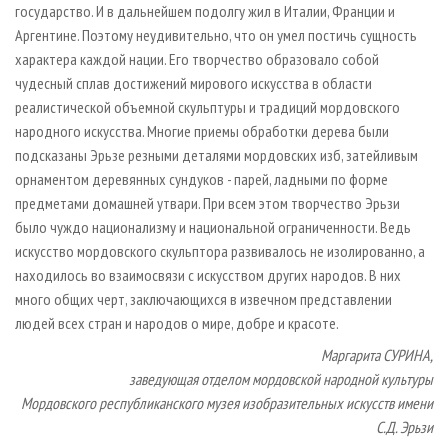
государство. И в дальнейшем подолгу жил в Италии, Франции и
Аргентине. Поэтому неудивительно, что он умел постичь сущность
характера каждой нации. Его творчество образовало собой
чудесный сплав достижений мирового искусства в области
реалистической объемной скульптуры и традиций мордовского
народного искусства. Многие приемы обработки дерева были
подсказаны Эрьзе резными деталями мордовских изб, затейливым
орнаментом деревянных сундуков - парей, ладными по форме
предметами домашней утвари. При всем этом творчество Эрьзи
было чуждо национализму и национальной ограниченности. Ведь
искусство мордовского скульптора развивалось не изолированно, а
находилось во взаимосвязи с искусством других народов. В них
много общих черт, заключающихся в извечном представлении
людей всех стран и народов о мире, добре и красоте.
Маргарита СУРИНА,
заведующая отделом мордовской народной культуры
Мордовского республиканского музея изобразительных искусств имени
С.Д. Эрьзи