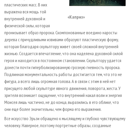
пластических масс. В них
выражена вся мощь той
«Каприз»
внутренней духовной и
физической силы, которая
пронизывает образ пророка. Скомпонованные воедино наросты
дерева с причудливыми извивами образуют пластическую форму,
которая благодаря скульптору живет своей сложной внутренней
жизнью. Создается впечатление, что она наделена духовной силой
героя и находится в постоянном становлении. Скульптору удается
донести почти гиперболизированную грозную гневность пророка.
Подлинная монументальность работы достигается тем, что это не
фигура, а всего лишь огромная голова. А в связи с этим в ней нет
присущего любой скульптуре явного движения, поворота, жеста. У
зрителя возникает ощущение, что внутренний накал воли и энергия
Моисея лишь частично, не до конца, выразились в его облике, что
они еще более значительны, чем форма его выражения.
Все искусство Эрьзи обращено к мыслящему и глубоко чувствующему
человеку. Наверное, поэтому портретные образы, созданные