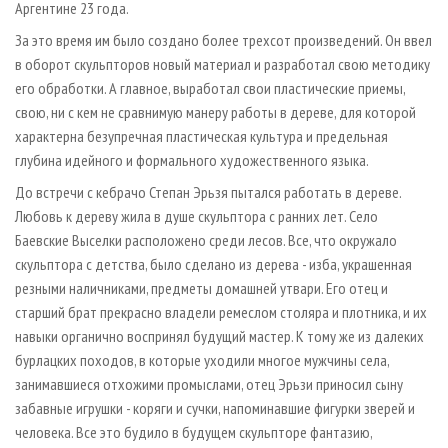
Аргентине 23 года.
За это время им было создано более трехсот произведений. Он ввел
в оборот скульпторов новый материал и разработал свою методику
его обработки. А главное, выработал свои пластические приемы,
свою, ни с кем не сравнимую манеру работы в дереве, для которой
характерна безупречная пластическая культура и предельная
глубина идейного и формального художественного языка.
До встречи с кебрачо Степан Эрьзя пытался работать в дереве.
Любовь к дереву жила в душе скульптора с ранних лет. Село
Баевские Выселки расположено среди лесов. Все, что окружало
скульптора с детства, было сделано из дерева - изба, украшенная
резными наличниками, предметы домашней утвари. Его отец и
старший брат прекрасно владели ремеслом столяра и плотника, и их
навыки органично воспринял будущий мастер. К тому же из далеких
бурлацких походов, в которые уходили многое мужчины села,
занимавшиеся отхожими промыслами, отец Эрьзи приносил сыну
забавные игрушки - коряги и сучки, напоминавшие фигурки зверей и
человека. Все это будило в будущем скульпторе фантазию,