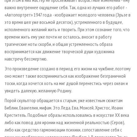
при этом в них мастер не прослеживает возрастные изменения - ему
важно внутреннее ощущение себя. Так, одна из лучших его работ -
«Автопортрет» 1947 года - изображает молодого человека (Эрьзе в
это время шел уже восьмой десяток), устремленного в будущее,
исполненного желаний жить и творить. При этом сознание того, что
времени жить ему уже почти не осталось, вносит в работу
трагические ноты скорби, и общая устремленность образа
воспринимается как движение творческой души художника
навстречу бессмертию.
Это произведение создано в период его жизни на чужбине, поэтому
оно может также восприниматься как изображение безграничной
тоски, когда хочется хоть на миг душой перенестись через океан и
увидеть далекую, желанную Родину.
Порой скульптор обращается к старым, уже известным сюжетам
Библии, Евангелия, мифам. Это Леда, Ева, Моисей, Христос, Иоанн
Креститель. Подобные образы использовались в искусстве ХХ века
либо как повод для иронии над жизненной реальностью (Серов),
либо как средство гармонизации психики, сопоставление себя с